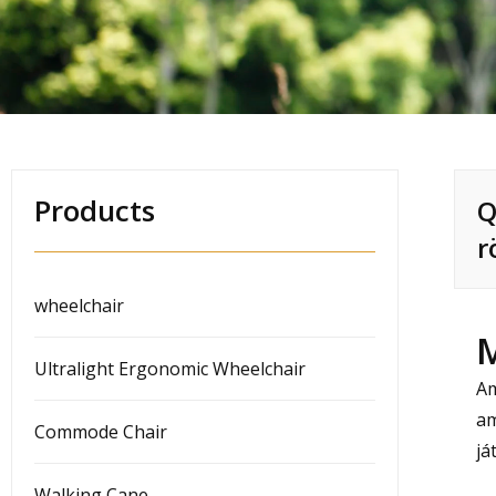
Products
Q
r
wheelchair
M
Ultralight Ergonomic Wheelchair
Am
am
Commode Chair
já
Walking Cane