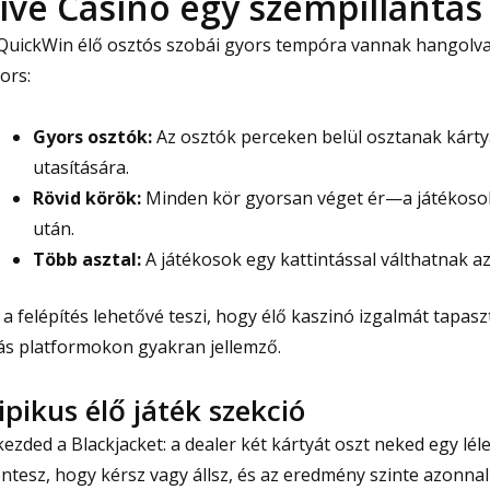
ive Casino egy szempillantás 
QuickWin élő osztós szobái gyors tempóra vannak hangolva.
ors:
Gyors osztók:
Az osztók perceken belül osztanak kártyá
utasítására.
Rövid körök:
Minden kör gyorsan véget ér—a játékosok
után.
Több asztal:
A játékosok egy kattintással válthatnak az
 a felépítés lehetővé teszi, hogy élő kaszinó izgalmát tapa
s platformokon gyakran jellemző.
ipikus élő játék szekció
kezded a Blackjacket: a dealer két kártyát oszt neked egy l
ntesz, hogy kérsz vagy állsz, és az eredmény szinte azonna