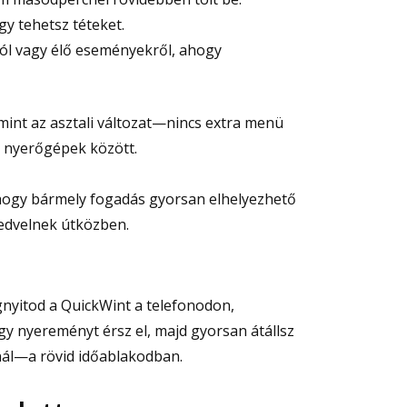
gy tehetsz téteket.
ól vagy élő eseményekről, ahogy
mint az asztali változat—nincs extra menü
a nyerőgépek között.
, hogy bármely fogadás gyorsan elhelyezhető
kedvelnek útközben.
gnyitod a QuickWint a telefonodon,
gy nyereményt érsz el, majd gyorsan átállsz
lnál—a rövid időablakodban.