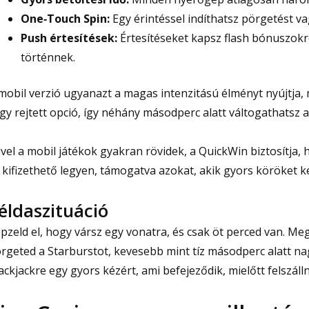
One‑Touch Spin:
Egy érintéssel indíthatsz pörgetést va
Push értesítések:
Értesítéseket kapsz flash bónuszokr
történnek.
mobil verzió ugyanazt a magas intenzitású élményt nyújtja, 
gy rejtett opció, így néhány másodperc alatt váltogathatsz 
vel a mobil játékok gyakran rövidek, a QuickWin biztosítja
 kifizethető legyen, támogatva azokat, akik gyors köröket 
éldaszituáció
pzeld el, hogy vársz egy vonatra, és csak öt perced van. Me
rgeted a Starburstot, kevesebb mint tíz másodperc alatt na
ackjackre egy gyors kézért, ami befejeződik, mielőtt felszál