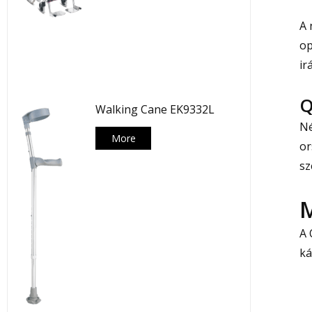
A 
op
ir
Q
Walking Cane EK9332L
Né
More
or
sz
M
A 
ká