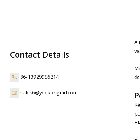
A 
va
Contact Details
Mi
86-13929956214
és
sales6@yeekongmd.com
P
Ké
pö
Bl