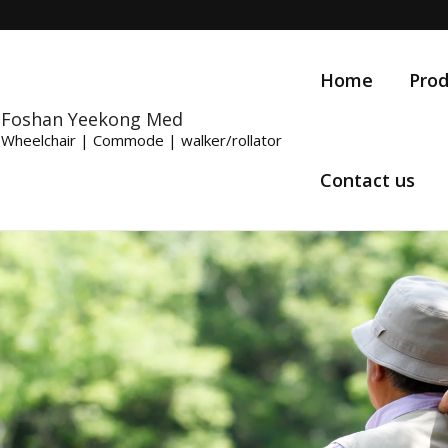
Home
Prod
Foshan Yeekong Med
Wheelchair | Commode | walker/rollator
Contact us