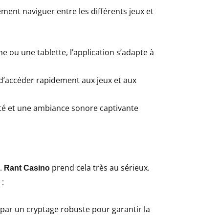
ement naviguer entre les différents jeux et
 ou une tablette, l’application s’adapte à
’accéder rapidement aux jeux et aux
té et une ambiance sonore captivante
é.
prend cela très au sérieux.
Rant Casino
 :
par un cryptage robuste pour garantir la