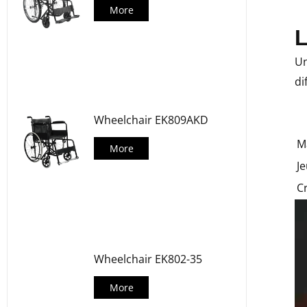
More
L
Un
di
Wheelchair EK809AKD
M
More
Je
C
Wheelchair EK802-35
More