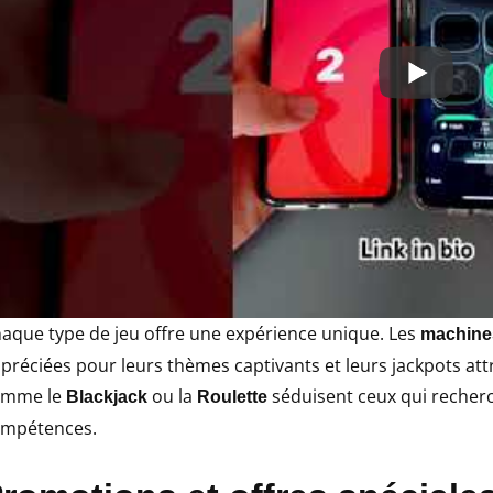
aque type de jeu offre une expérience unique. Les
machine
préciées pour leurs thèmes captivants et leurs jackpots attra
omme le
ou la
séduisent ceux qui recherc
Blackjack
Roulette
mpétences.