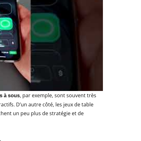
, par exemple, sont souvent très
s à sous
ctifs. D’un autre côté, les jeux de table
hent un peu plus de stratégie et de