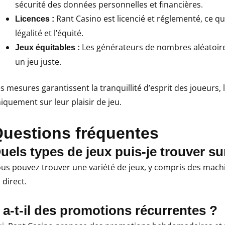
sécurité des données personnelles et financières.
Rant Casino est licencié et réglementé, ce 
Licences :
légalité et l’équité.
Les générateurs de nombres aléatoire
Jeux équitables :
un jeu juste.
s mesures garantissent la tranquillité d’esprit des joueurs
iquement sur leur plaisir de jeu.
uestions fréquentes
uels types de jeux puis-je trouver s
us pouvez trouver une variété de jeux, y compris des machin
 direct.
 a-t-il des promotions récurrentes ?