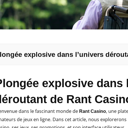
longée explosive dans l’univers dérou
Plongée explosive dans 
déroutant de Rant Casi
envenue dans le fascinant monde de
, une plat
Rant Casino
ateurs de jeux en ligne. Dans cet article, nous explorerons l
sino, ses jeux, ses promotions, et son interface utilisateur.