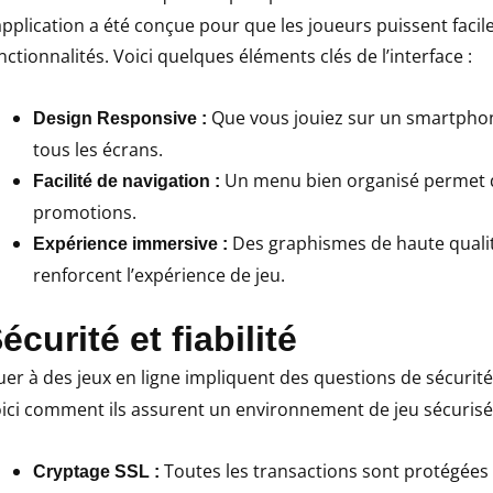
application a été conçue pour que les joueurs puissent facil
nctionnalités. Voici quelques éléments clés de l’interface :
Que vous jouiez sur un smartphone
Design Responsive :
tous les écrans.
Un menu bien organisé permet d
Facilité de navigation :
promotions.
Des graphismes de haute quali
Expérience immersive :
renforcent l’expérience de jeu.
écurité et fiabilité
uer à des jeux en ligne impliquent des questions de sécurit
ici comment ils assurent un environnement de jeu sécurisé
Toutes les transactions sont protégées 
Cryptage SSL :