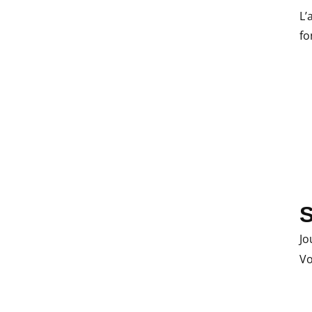
L’
fo
S
Jo
Vo