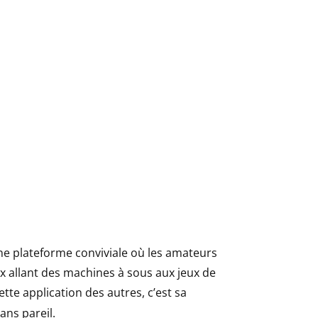
une plateforme conviviale où les amateurs
ux allant des machines à sous aux jeux de
tte application des autres, c’est sa
ans pareil.