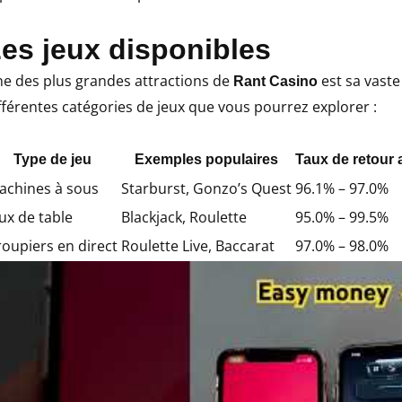
es jeux disponibles
e des plus grandes attractions de
est sa vaste
Rant Casino
fférentes catégories de jeux que vous pourrez explorer :
Type de jeu
Exemples populaires
Taux de retour 
achines à sous
Starburst, Gonzo’s Quest
96.1% – 97.0%
ux de table
Blackjack, Roulette
95.0% – 99.5%
roupiers en direct
Roulette Live, Baccarat
97.0% – 98.0%