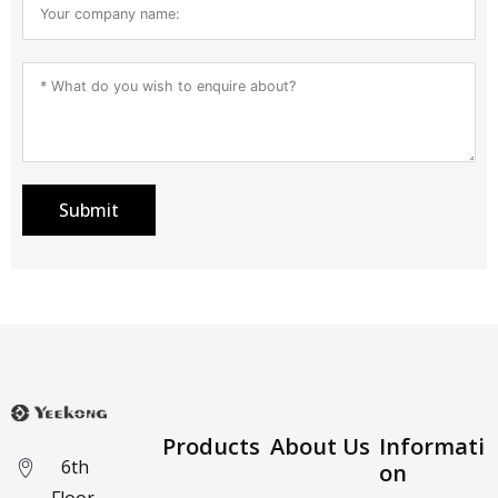
Submit
Products
About Us
Informati
6th
on
Floor,