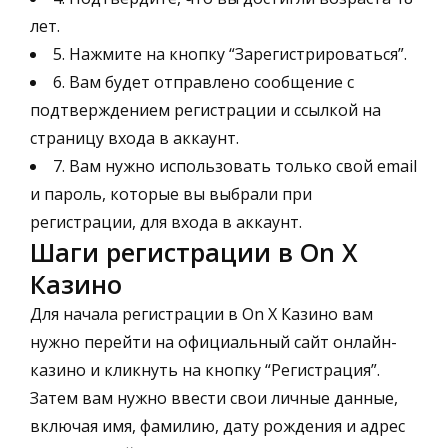
лет.
5. Нажмите на кнопку “Зарегистрироваться”.
6. Вам будет отправлено сообщение с
подтверждением регистрации и ссылкой на
страницу входа в аккаунт.
7. Вам нужно использовать только свой email
и пароль, которые вы выбрали при
регистрации, для входа в аккаунт.
Шаги регистрации в On X
Казино
Для начала регистрации в On X Казино вам
нужно перейти на официальный сайт онлайн-
казино и кликнуть на кнопку “Регистрация”.
Затем вам нужно ввести свои личные данные,
включая имя, фамилию, дату рождения и адрес