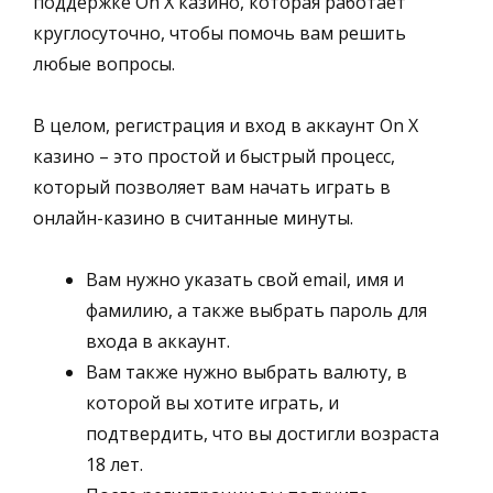
поддержке On X казино, которая работает
круглосуточно, чтобы помочь вам решить
любые вопросы.
В целом, регистрация и вход в аккаунт On X
казино – это простой и быстрый процесс,
который позволяет вам начать играть в
онлайн-казино в считанные минуты.
Вам нужно указать свой email, имя и
фамилию, а также выбрать пароль для
входа в аккаунт.
Вам также нужно выбрать валюту, в
которой вы хотите играть, и
подтвердить, что вы достигли возраста
18 лет.