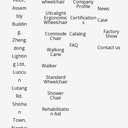
wheelchair
Company
Profile
Assem
News
Ultralight
bly
Ergonomic
Certification
Case
Wheelchair
s
Buildin
Factory
g,
Commode
Catalog
Show
Chair
Zheng
FAQ
Contact us
dong
Walking
Cane
Lightin
g Ltd.,
Walker
Luocu
Standard
n
Wheelchair
Lutang
Shower
Rd..
Chair
Shisha
Rehabilitatio
n
n Aid
Town,
Nanhai