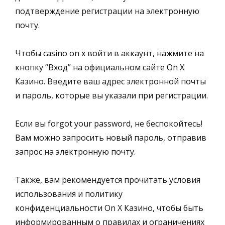
подтверждение регистрации на электронную
почту.
Чтобы
casino on x
войти в аккаунт, нажмите на
кнопку “Вход” на официальном сайте On X
Казино. Введите ваш адрес электронной почты
и пароль, которые вы указали при регистрации.
Если вы forgot your password, не беспокойтесь!
Вам можно запросить новый пароль, отправив
запрос на электронную почту.
Также, вам рекомендуется прочитать условия
использования и политику
конфиденциальности On X Казино, чтобы быть
информированным о правилах и ограничениях