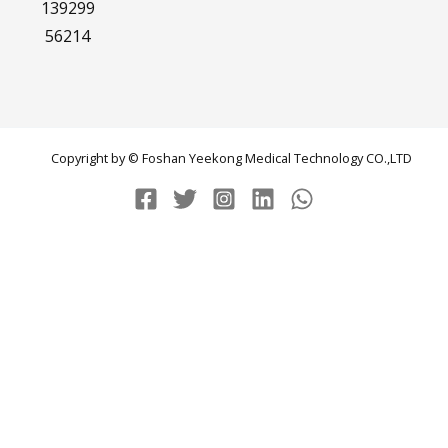
139299
56214
Copyright by © Foshan Yeekong Medical Technology CO.,LTD