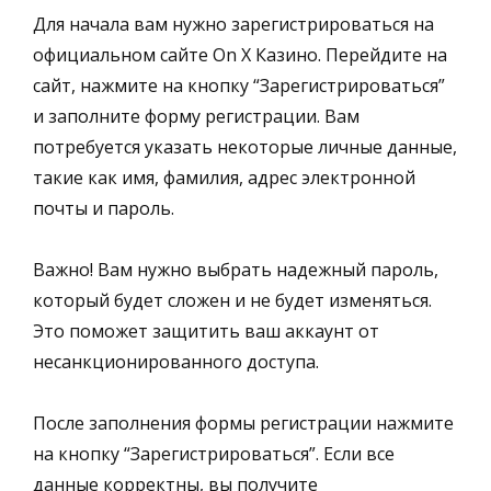
Для начала вам нужно зарегистрироваться на
официальном сайте On X Казино. Перейдите на
сайт, нажмите на кнопку “Зарегистрироваться”
и заполните форму регистрации. Вам
потребуется указать некоторые личные данные,
такие как имя, фамилия, адрес электронной
почты и пароль.
Важно! Вам нужно выбрать надежный пароль,
который будет сложен и не будет изменяться.
Это поможет защитить ваш аккаунт от
несанкционированного доступа.
После заполнения формы регистрации нажмите
на кнопку “Зарегистрироваться”. Если все
данные корректны, вы получите