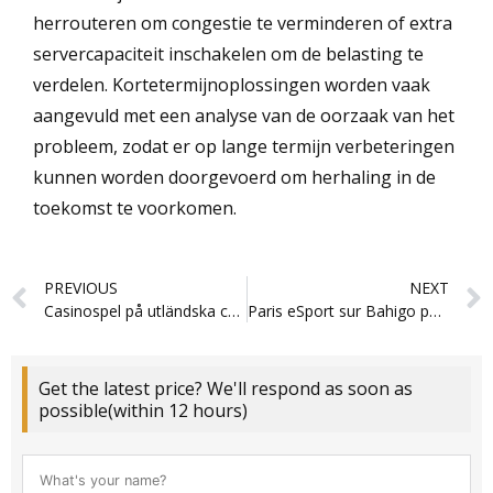
herrouteren om congestie te verminderen of extra
servercapaciteit inschakelen om de belasting te
verdelen. Kortetermijnoplossingen worden vaak
aangevuld met een analyse van de oorzaak van het
probleem, zodat er op lange termijn verbeteringen
kunnen worden doorgevoerd om herhaling in de
toekomst te voorkomen.
Prev
PREVIOUS
NEXT
Casinospel på utländska casinosidor med stort spelutbud och bonusar
Paris eSport sur Bahigo pour les compétitions les plus attendues
Get the latest price? We'll respond as soon as
possible(within 12 hours)