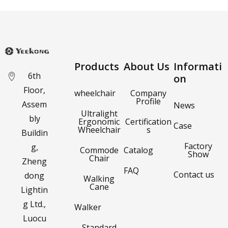
Products
About Us
Informati
6th
on
Floor,
wheelchair
Company
Profile
Assem
News
Ultralight
bly
Ergonomic
Certification
Case
Wheelchair
s
Buildin
Factory
g,
Commode
Catalog
Show
Chair
Zheng
FAQ
Contact us
dong
Walking
Cane
Lightin
g Ltd.,
Walker
Luocu
Standard