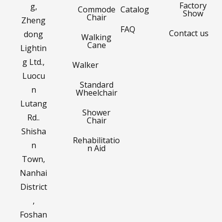
Factory
g,
Commode
Catalog
Show
Chair
Zheng
FAQ
Contact us
dong
Walking
Cane
Lightin
g Ltd.,
Walker
Luocu
Standard
n
Wheelchair
Lutang
Shower
Rd..
Chair
Shisha
Rehabilitatio
n
n Aid
Town,
Nanhai
District
,
Foshan