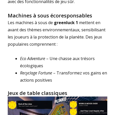
avec des fonctionnalités de jeu sûr.
Machines à sous écoresponsables
Les machines à sous de
greenluck 1
mettent en
avant des thèmes environnementaux, sensibilisant
les joueurs à la protection de la planète. Des jeux
populaires comprennent :
Eco Adventure
– Une chasse aux trésors
écologiques
Recyclage Fortune
– Transformez vos gains en
actions positives
Jeux de table classiques