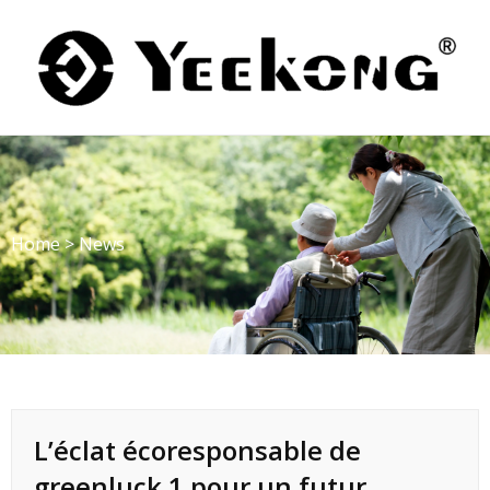
Skip
to
content
Home
>
News
L’éclat écoresponsable de
greenluck 1 pour un futur