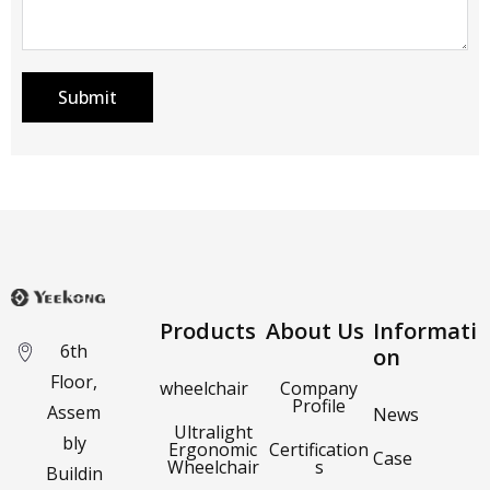
Submit
Products
About Us
Informati
6th
on
Floor,
wheelchair
Company
Profile
Assem
News
Ultralight
bly
Ergonomic
Certification
Case
Wheelchair
s
Buildin