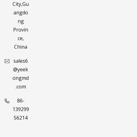
City,Gu
angdo
ng
Provin
ce,
China
sales6
@yeek
ongmd
.com
86-
139299
56214