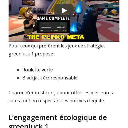
Pour ceux qui préfèrent les jeux de stratégie,
greenluck 1 propose :
Roulette verte
Blackjack écoresponsable
Chacun d’eux est conçu pour offrir les meilleures
cotes tout en respectant les normes d’équité.
L’engagement écologique de
greenluck 1