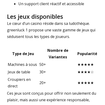
Un support client réactif et accessible
Les jeux disponibles
Le cœur d’un casino réside dans sa ludothèque.
greenluck 1 propose une vaste gamme de jeux qui
séduisent tous les types de joueurs.
Nombre de
Type de Jeu
Popularité
Variantes
Machines à sous
50+
★★★★★
Jeux de table
30+
★★★★☆
Croupiers en
20+
★★★★★
direct
Ces jeux sont conçus pour offrir non seulement du
plaisir, mais aussi une expérience responsable,