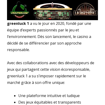
greenluck 1
a vu le jour en 2020, fondé par une
équipe d’experts passionnés par le jeu et
l’environnement. Dès son lancement, le casino a
décidé de se différencier par son approche
responsable.
Avec des collaborations avec des développeurs de
jeux qui partagent cette vision écoresponsable,
greenluck 1 a su s’imposer rapidement sur le
marché grâce à son offre unique:
Une plateforme intuitive et ludique
Des jeux équitables et transparents