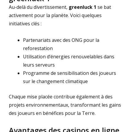
Au-delà du divertissement,
greenluck 1
se bat
activement pour la planète. Voici quelques
initiatives clés :
Partenariats avec des ONG pour la
reforestation
Utilisation d’énergies renouvelables dans
leurs serveurs
Programme de sensibilisation des joueurs
sur le changement climatique
Chaque mise placée contribue également à des
projets environnementaux, transformant les gains
des joueurs en bénéfices pour la Terre.
Avantages des casinos en ligne