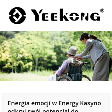
Skip
to
content
Home
>
News
Energia emocji w Energy Kasyno
odkryj swój potencjał do