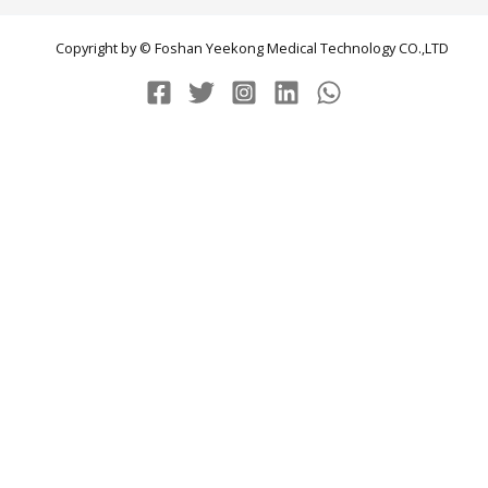
Copyright by © Foshan Yeekong Medical Technology CO.,LTD