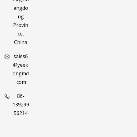
angdo
ng
Provin
ce,
China
sales6
@yeek
ongmd
.com
86-
139299
56214