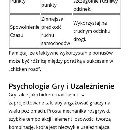
Punkty
szczególnie ruchliwy
punkty
odcinek.
Zmniejsza
Wykorzystaj na
Spowolnienie
prędkość
trudnym odcinku
Czasu
ruchu
drogi.
samochodów
Pamiętaj, że efektywne wykorzystanie bonusów
może być różnicą między porażką a sukcesem w
„chicken road”.
Psychologia Gry i Uzależnienie
Gry takie jak chicken road casino są
zaprojektowane tak, aby angażować graczy na
wielu poziomach. Prosta mechanika rozgrywki,
szybkie tempo akcji i element losowości tworzą
kombinację, która jest niezwykle uzależniająca.