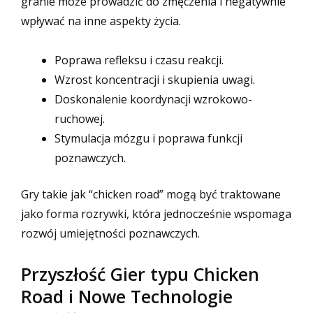
granie może prowadzić do zmęczenia i negatywnie
wpływać na inne aspekty życia.
Poprawa refleksu i czasu reakcji.
Wzrost koncentracji i skupienia uwagi.
Doskonalenie koordynacji wzrokowo-
ruchowej.
Stymulacja mózgu i poprawa funkcji
poznawczych.
Gry takie jak “chicken road” mogą być traktowane
jako forma rozrywki, która jednocześnie wspomaga
rozwój umiejętności poznawczych.
Przyszłość Gier typu Chicken
Road i Nowe Technologie