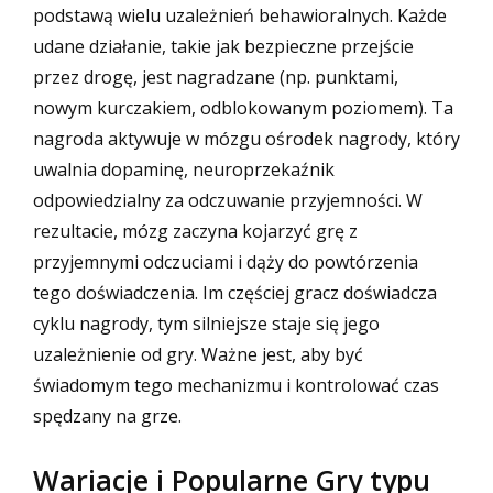
podstawą wielu uzależnień behawioralnych. Każde
udane działanie, takie jak bezpieczne przejście
przez drogę, jest nagradzane (np. punktami,
nowym kurczakiem, odblokowanym poziomem). Ta
nagroda aktywuje w mózgu ośrodek nagrody, który
uwalnia dopaminę, neuroprzekaźnik
odpowiedzialny za odczuwanie przyjemności. W
rezultacie, mózg zaczyna kojarzyć grę z
przyjemnymi odczuciami i dąży do powtórzenia
tego doświadczenia. Im częściej gracz doświadcza
cyklu nagrody, tym silniejsze staje się jego
uzależnienie od gry. Ważne jest, aby być
świadomym tego mechanizmu i kontrolować czas
spędzany na grze.
Wariacje i Popularne Gry typu