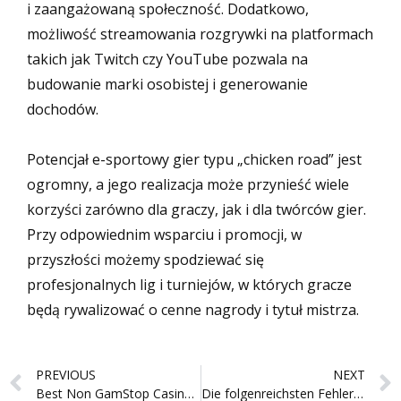
i zaangażowaną społeczność. Dodatkowo,
możliwość streamowania rozgrywki na platformach
takich jak Twitch czy YouTube pozwala na
budowanie marki osobistej i generowanie
dochodów.
Potencjał e-sportowy gier typu „chicken road” jest
ogromny, a jego realizacja może przynieść wiele
korzyści zarówno dla graczy, jak i dla twórców gier.
Przy odpowiednim wsparciu i promocji, w
przyszłości możemy spodziewać się
profesjonalnych lig i turniejów, w których gracze
będą rywalizować o cenne nagrody i tytuł mistrza.
Prev
PREVIOUS
NEXT
Best Non GamStop Casino UK Reviews and Rankings for 2026.6669
Die folgenreichsten Fehler beim Bonusprogramm des Casinos – Auslöser und wie Casinospieler sie umgehen