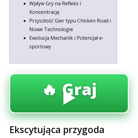
Wpływ Gry na Refleks i
Koncentrację
Przyszłość Gier typu Chicken Road i
Nowe Technologie
Ewolucja Mechanik i Potencjał e-
sportowy
🔥 Graj
▶️
Ekscytująca przygoda