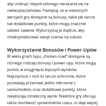
aby uniknąć niepotrzebnego narażania się na
niebezpieczeństwo. Pamiętaj, że w niektórych
wersjach gry dostępne są bonusy, takie jak tarcze
lub dodatkowe punkty, które mogą znacznie
ułatwić zadanie. Wykorzystuj je mądrze, aby
zmaksymalizować swoje szanse na sukces.
Wykorzystanie Bonusów i Power-Upów
W wielu grach typu „chicken road” dostępne są
różnego rodzaju bonusy i power-upy, które mogą
pomóc w osiągnięciu lepszych wyników.
Najczęstsze z nich to tarcze ochronne, które
pozwalają przetrwać jedno zderzenie z
samochodem, oraz dodatkowe punkty, które
zwiększają ostateczny wynik. Niektóre gry oferują
także możliwość spowolnienia czasu, co daje więcej