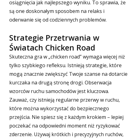
osiągnięcia jak najlepszego wyniku. To sprawia, że
są one doskonałym sposobem na relaks i
oderwanie się od codziennych problemów.
Strategie Przetrwania w
Światach Chicken Road
Skuteczna gra w „chicken road” wymaga więcej niż
tylko szybkiego refleksu. Istnieją strategie, które
mogą znacznie zwiększyć Twoje szanse na dotarcie
kurczaka na drugą stronę drogi. Obserwacja
wzorców ruchu samochodów jest kluczowa.
Zauważ, czy istnieją regularne przerwy w ruchu,
które można wykorzystać do bezpiecznego
przejścia. Nie spiesz się z każdym krokiem – lepiej
poczekać na odpowiedni moment niż ryzykować
zderzenie. Używaj krótkich i precyzyjnych ruchów,