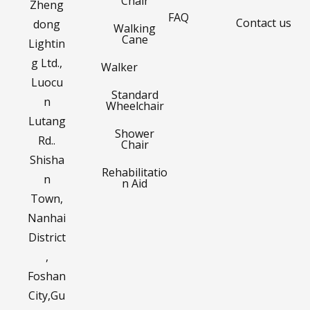
Chair
Zheng
FAQ
Contact us
dong
Walking
Cane
Lightin
g Ltd.,
Walker
Luocu
Standard
n
Wheelchair
Lutang
Shower
Rd..
Chair
Shisha
Rehabilitatio
n
n Aid
Town,
Nanhai
District
,
Foshan
City,Gu