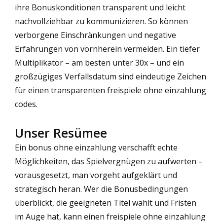
ihre Bonuskonditionen transparent und leicht
nachvollziehbar zu kommunizieren. So können
verborgene Einschränkungen und negative
Erfahrungen von vornherein vermeiden. Ein tiefer
Multiplikator – am besten unter 30x – und ein
großzügiges Verfallsdatum sind eindeutige Zeichen
für einen transparenten freispiele ohne einzahlung
codes.
Unser Resümee
Ein bonus ohne einzahlung verschafft echte
Möglichkeiten, das Spielvergnügen zu aufwerten –
vorausgesetzt, man vorgeht aufgeklärt und
strategisch heran. Wer die Bonusbedingungen
überblickt, die geeigneten Titel wählt und Fristen
im Auge hat, kann einen freispiele ohne einzahlung