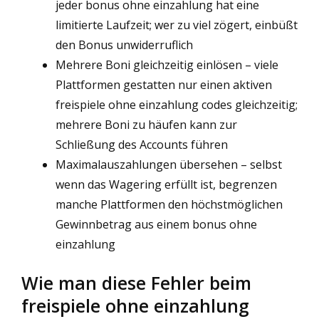
jeder bonus ohne einzahlung hat eine
limitierte Laufzeit; wer zu viel zögert, einbüßt
den Bonus unwiderruflich
Mehrere Boni gleichzeitig einlösen – viele
Plattformen gestatten nur einen aktiven
freispiele ohne einzahlung codes gleichzeitig;
mehrere Boni zu häufen kann zur
Schließung des Accounts führen
Maximalauszahlungen übersehen – selbst
wenn das Wagering erfüllt ist, begrenzen
manche Plattformen den höchstmöglichen
Gewinnbetrag aus einem bonus ohne
einzahlung
Wie man diese Fehler beim
freispiele ohne einzahlung