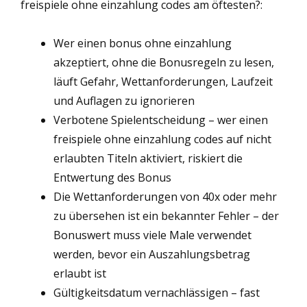
freispiele ohne einzahlung codes am öftesten?:
Wer einen bonus ohne einzahlung
akzeptiert, ohne die Bonusregeln zu lesen,
läuft Gefahr, Wettanforderungen, Laufzeit
und Auflagen zu ignorieren
Verbotene Spielentscheidung – wer einen
freispiele ohne einzahlung codes auf nicht
erlaubten Titeln aktiviert, riskiert die
Entwertung des Bonus
Die Wettanforderungen von 40x oder mehr
zu übersehen ist ein bekannter Fehler – der
Bonuswert muss viele Male verwendet
werden, bevor ein Auszahlungsbetrag
erlaubt ist
Gültigkeitsdatum vernachlässigen – fast