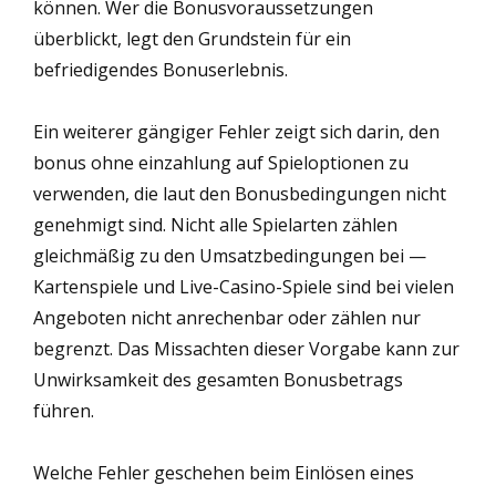
können. Wer die Bonusvoraussetzungen
überblickt, legt den Grundstein für ein
befriedigendes Bonuserlebnis.
Ein weiterer gängiger Fehler zeigt sich darin, den
bonus ohne einzahlung auf Spieloptionen zu
verwenden, die laut den Bonusbedingungen nicht
genehmigt sind. Nicht alle Spielarten zählen
gleichmäßig zu den Umsatzbedingungen bei —
Kartenspiele und Live-Casino-Spiele sind bei vielen
Angeboten nicht anrechenbar oder zählen nur
begrenzt. Das Missachten dieser Vorgabe kann zur
Unwirksamkeit des gesamten Bonusbetrags
führen.
Welche Fehler geschehen beim Einlösen eines