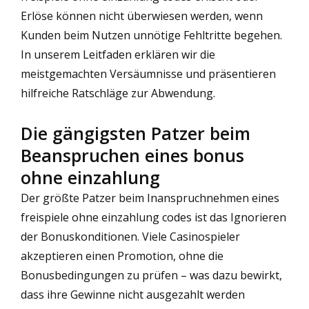
Erlöse können nicht überwiesen werden, wenn
Kunden beim Nutzen unnötige Fehltritte begehen.
In unserem Leitfaden erklären wir die
meistgemachten Versäumnisse und präsentieren
hilfreiche Ratschläge zur Abwendung.
Die gängigsten Patzer beim
Beanspruchen eines bonus
ohne einzahlung
Der größte Patzer beim Inanspruchnehmen eines
freispiele ohne einzahlung codes ist das Ignorieren
der Bonuskonditionen. Viele Casinospieler
akzeptieren einen Promotion, ohne die
Bonusbedingungen zu prüfen – was dazu bewirkt,
dass ihre Gewinne nicht ausgezahlt werden