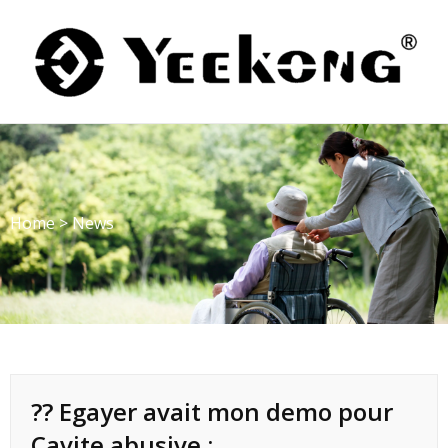
Skip
to
content
Home
>
News
?? Egayer avait mon demo pour
Cavite abusive :