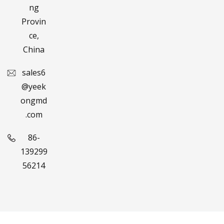
ng
Provin
ce,
China
sales6
@yeek
ongmd
.com
86-
139299
56214