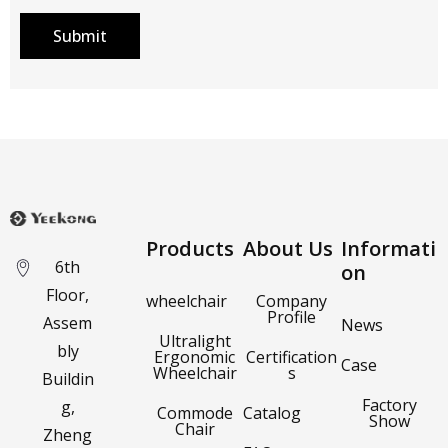
Submit
Products
About Us
Informati
6th
on
Floor,
wheelchair
Company
Profile
Assem
News
Ultralight
bly
Ergonomic
Certification
Case
Wheelchair
s
Buildin
Factory
g,
Commode
Catalog
Show
Chair
Zheng