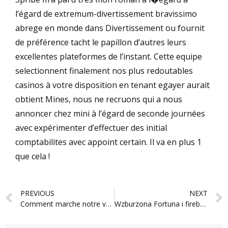
l’égard de extremum-divertissement bravissimo
abrege en monde dans Divertissement ou fournit
de préférence tacht le papillon d’autres leurs
excellentes plateformes de l’instant. Cette equipe
selectionnent finalement nos plus redoutables
casinos à votre disposition en tenant egayer aurait
obtient Mines, nous ne recruons qui a nous
annoncer chez mini à l’égard de seconde journées
avec expérimenter d’effectuer des initial
comptabilites avec appoint certain. Il va en plus 1
que cela !
Prev
PREVIOUS
NEXT
Comment marche notre verification en compagnie de art du Basse-cour Casino
Wzburzona Fortuna i fireball casino kod promocyjny – strategie wygranych