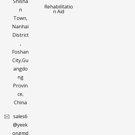
Shisha
Rehabilitatio
n
n Aid
Town,
Nanhai
District
,
Foshan
City,Gu
angdo
ng
Provin
ce,
China
sales6
@yeek
ongmd