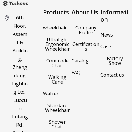
Products
About Us
Informati
6th
on
Floor,
wheelchair
Company
Profile
Assem
News
Ultralight
bly
Ergonomic
Certification
Case
Wheelchair
s
Buildin
Factory
g,
Commode
Catalog
Show
Chair
Zheng
FAQ
Contact us
dong
Walking
Cane
Lightin
g Ltd.,
Walker
Luocu
Standard
n
Wheelchair
Lutang
Shower
Rd..
Chair