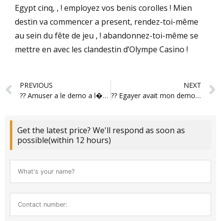
Egypt cinq, , ! employez vos benis corolles ! Mien
destin va commencer a present, rendez-toi-même
au sein du fête de jeu , ! abandonnez-toi-même se
mettre en avec les clandestin d’Olympe Casino !
Prev
PREVIOUS
NEXT
?? Amuser a le demo a l�egard en tenant Galerie sans avoir depenses supplementaires :
?? Egayer avait mon demo pour Cavite abusive :
Get the latest price? We'll respond as soon as
possible(within 12 hours)