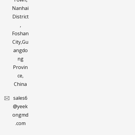
Nanhai
District
,
Foshan
City,Gu
angdo
ng
Provin
ce,
China
sales6
@yeek
ongmd
.com