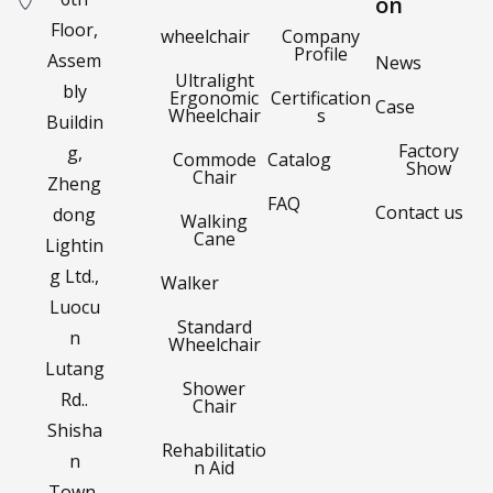
on
Floor,
wheelchair
Company
Profile
Assem
News
Ultralight
bly
Ergonomic
Certification
Case
Wheelchair
s
Buildin
Factory
g,
Commode
Catalog
Show
Chair
Zheng
FAQ
Contact us
dong
Walking
Cane
Lightin
g Ltd.,
Walker
Luocu
Standard
n
Wheelchair
Lutang
Shower
Rd..
Chair
Shisha
Rehabilitatio
n
n Aid
Town,