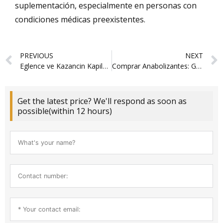
suplementación, especialmente en personas con
condiciones médicas preexistentes.
Prev
PREVIOUS
NEXT
Eglence ve Kazancin Kapilarini Mariobet Giris ile Aralayin
Comprar Anabolizantes: Guía Completa para la Adquisición Segura
Get the latest price? We'll respond as soon as
possible(within 12 hours)