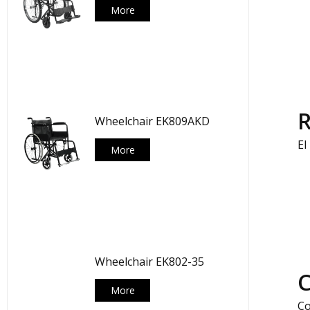
More
R
Wheelchair EK809AKD
El
More
Wheelchair EK802-35
C
More
Co