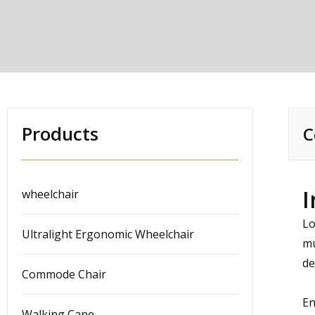
Products
C
I
wheelchair
Lo
Ultralight Ergonomic Wheelchair
mu
de
Commode Chair
En
Walking Cane