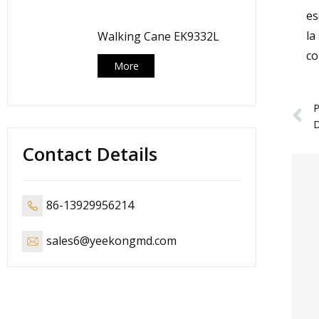
es
la
Walking Cane EK9332L
co
More
P
D
Contact Details
86-13929956214
sales6@yeekongmd.com