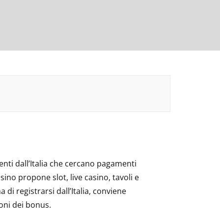
enti dall’Italia che cercano pagamenti
ino propone slot, live casino, tavoli e
di registrarsi dall’Italia, conviene
ioni dei bonus.