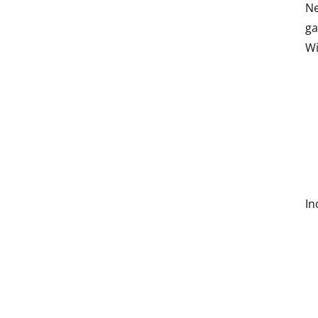
Ne
ga
Wi
In