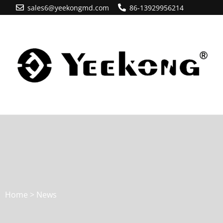
Skip
sales6@yeekongmd.com
86-13929956214
to
content
Home
>
News