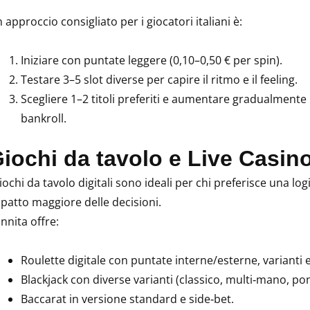
 approccio consigliato per i giocatori italiani è:
Iniziare con puntate leggere (0,10–0,50 € per spin).
Testare 3–5 slot diverse per capire il ritmo e il feeling.
Scegliere 1–2 titoli preferiti e aumentare gradualmente 
bankroll.
iochi da tavolo e Live Casin
giochi da tavolo digitali sono ideali per chi preferisce una log
patto maggiore delle decisioni.
nnita offre:
Roulette digitale con puntate interne/esterne, varianti
Blackjack con diverse varianti (classico, multi‑mano, pon
Baccarat in versione standard e side‑bet.