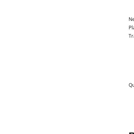
Ne
Pl
Tr
Qu