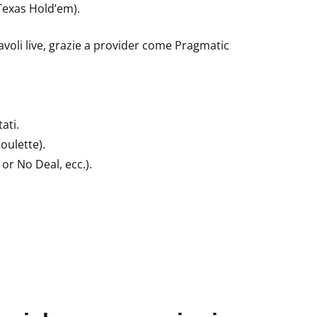
Texas Hold’em).
avoli live, grazie a provider come Pragmatic
tati.
oulette).
or No Deal, ecc.).