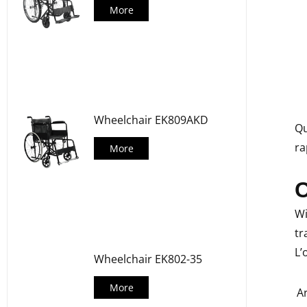
More
Wheelchair EK809AKD
Qu
ra
More
C
Wi
tr
L’
Wheelchair EK802-35
More
A