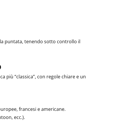
la puntata, tenendo sotto controllo il
o
ica più “classica”, con regole chiare e un
 europee, francesi e americane.
toon, ecc.).