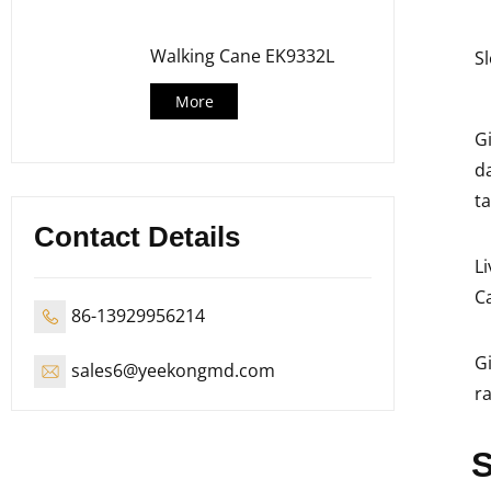
Walking Cane EK9332L
Sl
More
G
d
t
Contact Details
Li
C
86-13929956214
G
sales6@yeekongmd.com
ra
S