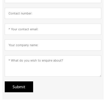
Submit