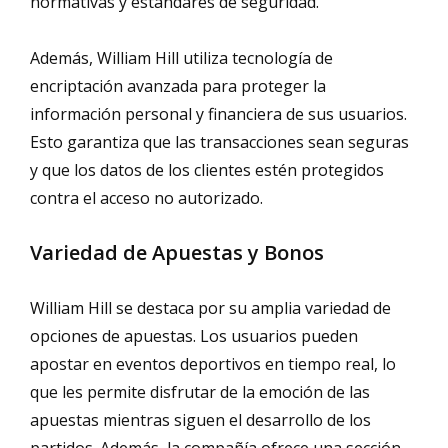
normativas y estándares de seguridad.
Además, William Hill utiliza tecnología de
encriptación avanzada para proteger la
información personal y financiera de sus usuarios.
Esto garantiza que las transacciones sean seguras
y que los datos de los clientes estén protegidos
contra el acceso no autorizado.
Variedad de Apuestas y Bonos
William Hill se destaca por su amplia variedad de
opciones de apuestas. Los usuarios pueden
apostar en eventos deportivos en tiempo real, lo
que les permite disfrutar de la emoción de las
apuestas mientras siguen el desarrollo de los