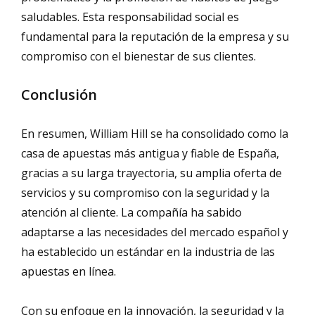
saludables. Esta responsabilidad social es
fundamental para la reputación de la empresa y su
compromiso con el bienestar de sus clientes.
Conclusión
En resumen, William Hill se ha consolidado como la
casa de apuestas más antigua y fiable de España,
gracias a su larga trayectoria, su amplia oferta de
servicios y su compromiso con la seguridad y la
atención al cliente. La compañía ha sabido
adaptarse a las necesidades del mercado español y
ha establecido un estándar en la industria de las
apuestas en línea.
Con su enfoque en la innovación, la seguridad y la