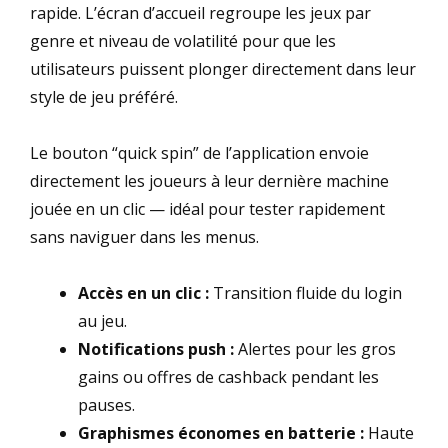
rapide. L’écran d’accueil regroupe les jeux par
genre et niveau de volatilité pour que les
utilisateurs puissent plonger directement dans leur
style de jeu préféré.
Le bouton “quick spin” de l’application envoie
directement les joueurs à leur dernière machine
jouée en un clic — idéal pour tester rapidement
sans naviguer dans les menus.
Accès en un clic :
Transition fluide du login
au jeu.
Notifications push :
Alertes pour les gros
gains ou offres de cashback pendant les
pauses.
Graphismes économes en batterie :
Haute