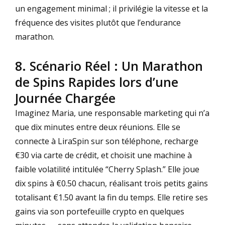
un engagement minimal ; il privilégie la vitesse et la
fréquence des visites plutôt que l’endurance
marathon.
8. Scénario Réel : Un Marathon
de Spins Rapides lors d’une
Journée Chargée
Imaginez Maria, une responsable marketing qui n’a
que dix minutes entre deux réunions. Elle se
connecte à LiraSpin sur son téléphone, recharge
€30 via carte de crédit, et choisit une machine à
faible volatilité intitulée “Cherry Splash.” Elle joue
dix spins à €0.50 chacun, réalisant trois petits gains
totalisant €1.50 avant la fin du temps. Elle retire ses
gains via son portefeuille crypto en quelques