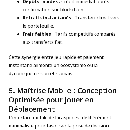
Dépôts rapides :
Crédit immédiat après
confirmation sur blockchain.
Retraits instantanés :
Transfert direct vers
le portefeuille.
Frais faibles :
Tarifs compétitifs comparés
aux transferts fiat.
Cette synergie entre jeu rapide et paiement
instantané alimente un écosystème où la
dynamique ne s’arrête jamais.
5. Maîtrise Mobile : Conception
Optimisée pour Jouer en
Déplacement
L’interface mobile de LiraSpin est délibérément
minimaliste pour favoriser la prise de décision