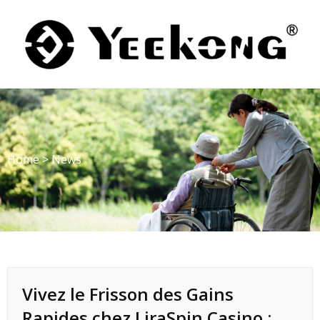
Skip
to
content
Home
>
News
Vivez le Frisson des Gains
Rapides chez LiraSpin Casino :