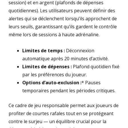
session) et en argent (plafonds de dépenses
quotidiennes). Les utilisateurs peuvent définir des
alertes qui se déclenchent lorsqu’ils approchent de
leurs seuils, garantissant qu’ils gardent le contrôle
même lors de sessions à haute adrénaline.
Limites de temps :
Déconnexion
automatique après 20 minutes d’activité.
Limites de dépenses :
Plafond quotidien fixé
par les préférences du joueur.
Options d’auto‑exclusion :
* Pauses
temporaires pendant les périodes critiques.
Ce cadre de jeu responsable permet aux joueurs de
profiter de courtes rafales tout en se protégeant
contre le surjeu — un équilibre crucial pour la