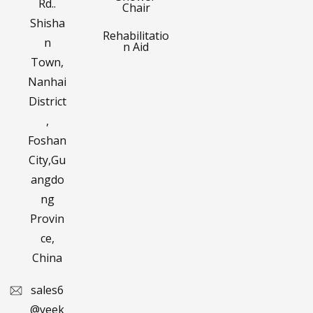
Rd..
Chair
Shisha
Rehabilitatio
n
n Aid
Town,
Nanhai
District
,
Foshan
City,Gu
angdo
ng
Provin
ce,
China
sales6
@yeek