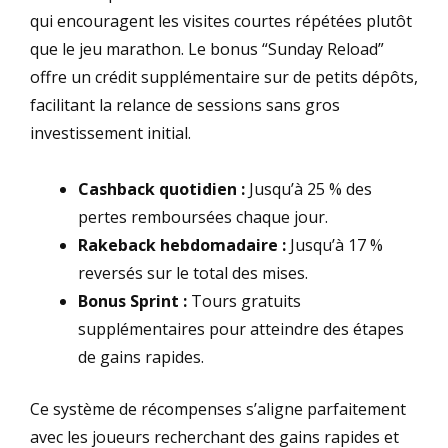
qui encouragent les visites courtes répétées plutôt
que le jeu marathon. Le bonus “Sunday Reload”
offre un crédit supplémentaire sur de petits dépôts,
facilitant la relance de sessions sans gros
investissement initial.
Cashback quotidien :
Jusqu’à 25 % des
pertes remboursées chaque jour.
Rakeback hebdomadaire :
Jusqu’à 17 %
reversés sur le total des mises.
Bonus Sprint :
Tours gratuits
supplémentaires pour atteindre des étapes
de gains rapides.
Ce système de récompenses s’aligne parfaitement
avec les joueurs recherchant des gains rapides et