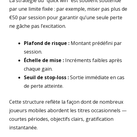
La stratégie du “quick win” est souvent soutenue
par une limite fixée : par exemple, miser pas plus de
€50 par session pour garantir qu’une seule perte
ne gâche pas l’excitation.
Plafond de risque :
Montant prédéfini par
session.
Échelle de mise :
Incréments faibles après
chaque gain.
Seuil de stop‑loss :
Sortie immédiate en cas
de perte atteinte.
Cette structure reflète la façon dont de nombreux
joueurs mobiles abordent les titres occasionnels —
courtes périodes, objectifs clairs, gratification
instantanée.