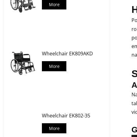
More
H
Po
ro
po
em
Wheelchair EK809AKD
na
More
S
A
Na
ta
vi
Wheelchair EK802-35
G
More