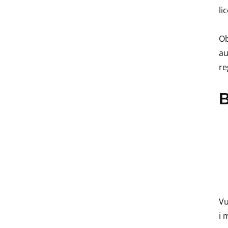
li
Ob
au
re
B
Vu
i 