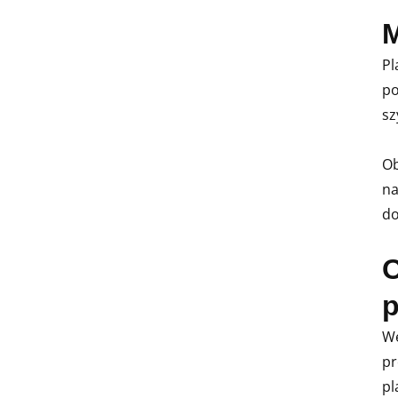
M
Pl
po
sz
Ob
na
do
O
p
We
pr
pl