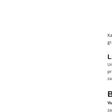
Ka
gr
L
Un
pr
za
B
Vu
za