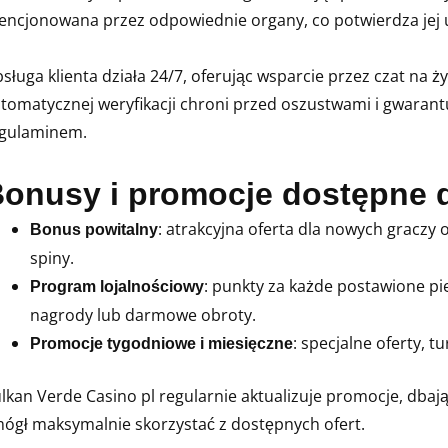
cencjonowana przez odpowiednie organy, co potwierdza jej uc
sługa klienta działa 24/7, oferując wsparcie przez czat na ż
tomatycznej weryfikacji chroni przed oszustwami i gwarant
gulaminem.
onusy i promocje dostępne d
: atrakcyjna oferta dla nowych gracz
Bonus powitalny
spiny.
: punkty za każde postawione p
Program lojalnościowy
nagrody lub darmowe obroty.
: specjalne oferty, 
Promocje tygodniowe i miesięczne
lkan Verde Casino pl regularnie aktualizuje promocje, dbając
mógł maksymalnie skorzystać z dostępnych ofert.