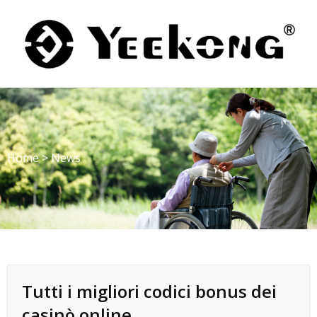
Skip
to
content
Home
>
News
Tutti i migliori codici bonus dei
casinò online