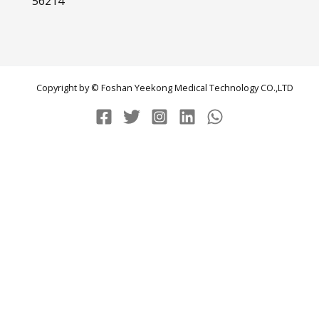
56214
Copyright by © Foshan Yeekong Medical Technology CO.,LTD