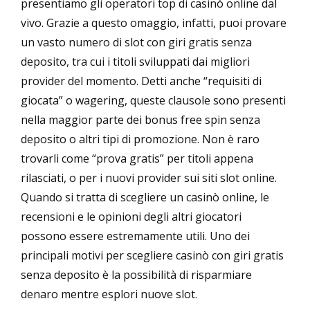
presentiamo gli operatori top di casinò online dal
vivo. Grazie a questo omaggio, infatti, puoi provare
un vasto numero di slot con giri gratis senza
deposito, tra cui i titoli sviluppati dai migliori
provider del momento. Detti anche “requisiti di
giocata” o wagering, queste clausole sono presenti
nella maggior parte dei bonus free spin senza
deposito o altri tipi di promozione. Non è raro
trovarli come “prova gratis” per titoli appena
rilasciati, o per i nuovi provider sui siti slot online.
Quando si tratta di scegliere un casinò online, le
recensioni e le opinioni degli altri giocatori
possono essere estremamente utili. Uno dei
principali motivi per scegliere casinò con giri gratis
senza deposito è la possibilità di risparmiare
denaro mentre esplori nuove slot.