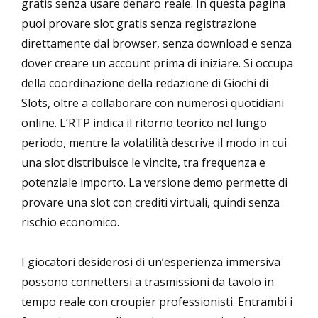
gratis senza usare denaro reale. In questa pagina
puoi provare slot gratis senza registrazione
direttamente dal browser, senza download e senza
dover creare un account prima di iniziare. Si occupa
della coordinazione della redazione di Giochi di
Slots, oltre a collaborare con numerosi quotidiani
online. L’RTP indica il ritorno teorico nel lungo
periodo, mentre la volatilità descrive il modo in cui
una slot distribuisce le vincite, tra frequenza e
potenziale importo. La versione demo permette di
provare una slot con crediti virtuali, quindi senza
rischio economico.
I giocatori desiderosi di un’esperienza immersiva
possono connettersi a trasmissioni da tavolo in
tempo reale con croupier professionisti. Entrambi i