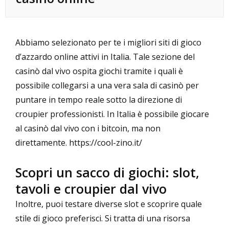
Abbiamo selezionato per te i migliori siti di gioco
d’azzardo online attivi in Italia. Tale sezione del
casinò dal vivo ospita giochi tramite i quali è
possibile collegarsi a una vera sala di casinò per
puntare in tempo reale sotto la direzione di
croupier professionisti. In Italia è possibile giocare
al casinò dal vivo con i bitcoin, ma non
direttamente.
https://cool-zino.it/
Scopri un sacco di giochi: slot,
tavoli e croupier dal vivo
Inoltre, puoi testare diverse slot e scoprire quale
stile di gioco preferisci. Si tratta di una risorsa