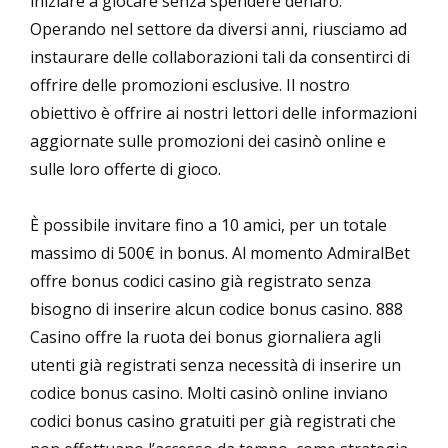
iniziare a giocare senza spendere denaro.
Operando nel settore da diversi anni, riusciamo ad
instaurare delle collaborazioni tali da consentirci di
offrire delle promozioni esclusive. Il nostro
obiettivo è offrire ai nostri lettori delle informazioni
aggiornate sulle promozioni dei casinò online e
sulle loro offerte di gioco.
È possibile invitare fino a 10 amici, per un totale
massimo di 500€ in bonus. Al momento AdmiralBet
offre bonus codici casino già registrato senza
bisogno di inserire alcun codice bonus casino. 888
Casino offre la ruota dei bonus giornaliera agli
utenti già registrati senza necessità di inserire un
codice bonus casino. Molti casinò online inviano
codici bonus casino gratuiti per già registrati che