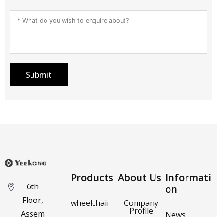
Submit
Products
About Us
Informati
6th
on
Floor,
wheelchair
Company
Profile
Assem
News