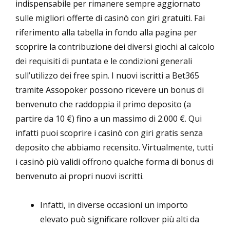
indispensabile per rimanere sempre aggiornato
sulle migliori offerte di casinò con giri gratuiti. Fai
riferimento alla tabella in fondo alla pagina per
scoprire la contribuzione dei diversi giochi al calcolo
dei requisiti di puntata e le condizioni generali
sull’utilizzo dei free spin. I nuovi iscritti a Bet365
tramite Assopoker possono ricevere un bonus di
benvenuto che raddoppia il primo deposito (a
partire da 10 €) fino a un massimo di 2.000 €. Qui
infatti puoi scoprire i casinò con giri gratis senza
deposito che abbiamo recensito. Virtualmente, tutti
i casinò più validi offrono qualche forma di bonus di
benvenuto ai propri nuovi iscritti.
Infatti, in diverse occasioni un importo
elevato può significare rollover più alti da