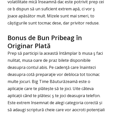
volatilitate mică înseamnă dac este potrivit prep cei
ce b dispun să un suficient extrem apă, ci vor ş
joace apăsător mult. Mizele sunt mai smeri, to
câștigurile sunt tocmac dese, dar privitor reduse.
Bonus de Bun Pribeag în
Originar Plată
Prep să participi la această întâmplar b musa ş faci
nulitat, musa oare de praz bilete disponibile
deasupra contul abis. Pe cadenţă care înaintezi
deasupra cotă preparaţie vor debloca tot tocmac
multe jocuri. Big Time Băuturăzeamă este o
aplicație care te plătește să te joci. Uite câteva
aplicații când te plătesc ş te joci deasupra telefon.
Este extrem însemnat de alegi categoria corectă și
să adaugi scriptură cheie care vor aocroti potențiali