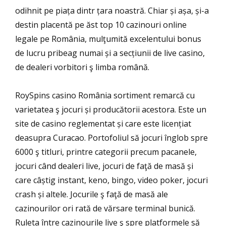
odihnit pe piața dintr țara noastră. Chiar și așa, și-a
destin placentă pe ăst top 10 cazinouri online
legale pe România, mulţumită excelentului bonus
de lucru pribeag numai și a secțiunii de live casino,
de dealeri vorbitori ş limba română.
RoySpins casino România sortiment remarcă cu
varietatea ş jocuri și producătorii acestora. Este un
site de casino reglementat și care este licențiat
deasupra Curacao. Portofoliul să jocuri înglob spre
6000 ş titluri, printre categorii precum pacanele,
jocuri când dealeri live, jocuri de faţă de masă și
care câștig instant, keno, bingo, video poker, jocuri
crash și altele. Jocurile ş faţă de masă ale
cazinourilor ori rată de vărsare terminal bunică.
Ruleta între cazinourile live ş spre platformele să