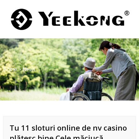
Skip
to
content
Home
>
News
Tu 11 sloturi online de nv casino
plătesc bine Cele măciucă