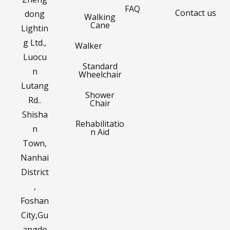
FAQ
Contact us
dong
Walking
Cane
Lightin
g Ltd.,
Walker
Luocu
Standard
n
Wheelchair
Lutang
Shower
Rd..
Chair
Shisha
Rehabilitatio
n
n Aid
Town,
Nanhai
District
,
Foshan
City,Gu
angdo