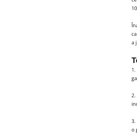
10
În
ca
a 
T
1.
ga
2.
in
3.
o 