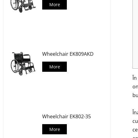
More
Wheelchair EK809AKD
More
În
on
bu
În
Wheelchair EK802-35
cu
ce
More