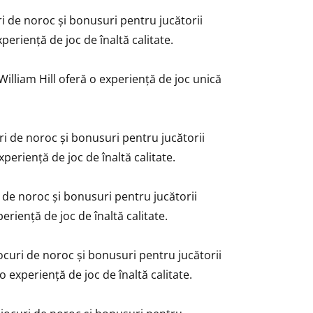
i de noroc și bonusuri pentru jucătorii
eriență de joc de înaltă calitate.
 William Hill oferă o experiență de joc unică
i de noroc și bonusuri pentru jucătorii
eriență de joc de înaltă calitate.
 de noroc și bonusuri pentru jucătorii
riență de joc de înaltă calitate.
ocuri de noroc și bonusuri pentru jucătorii
experiență de joc de înaltă calitate.