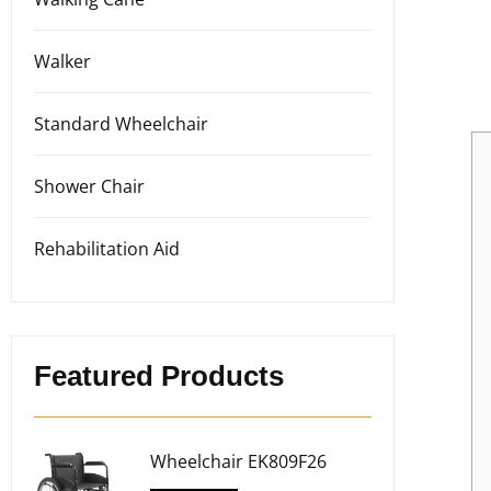
Walker
Standard Wheelchair
Shower Chair
Rehabilitation Aid
Featured Products
Wheelchair EK809F26