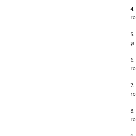
4.
ro
5.
și
6.
ro
7.
ro
8.
ro