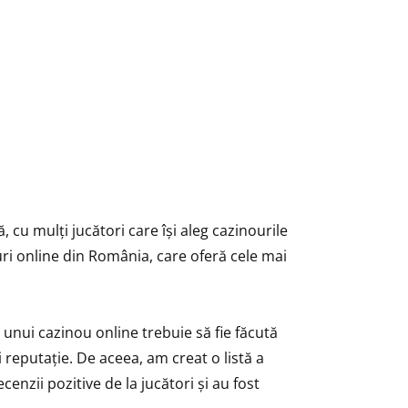
cu mulți jucători care își aleg cazinourile
uri online din România, care oferă cele mai
unui cazinou online trebuie să fie făcută
i reputație. De aceea, am creat o listă a
enzii pozitive de la jucători și au fost