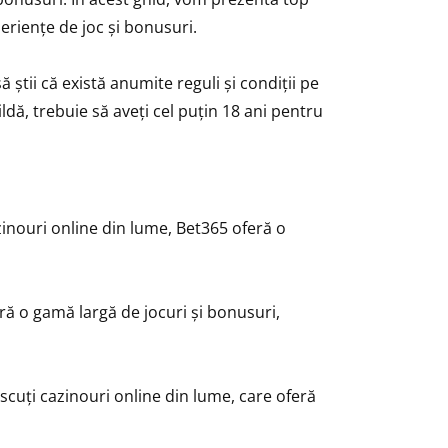
eriențe de joc și bonusuri.
 știi că există anumite reguli și condiții pe
ildă, trebuie să aveți cel puțin 18 ani pentru
zinouri online din lume, Bet365 oferă o
ră o gamă largă de jocuri și bonusuri,
cuți cazinouri online din lume, care oferă