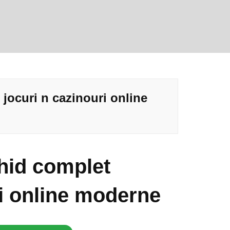
jocuri n cazinouri online
hid complet
ri online moderne