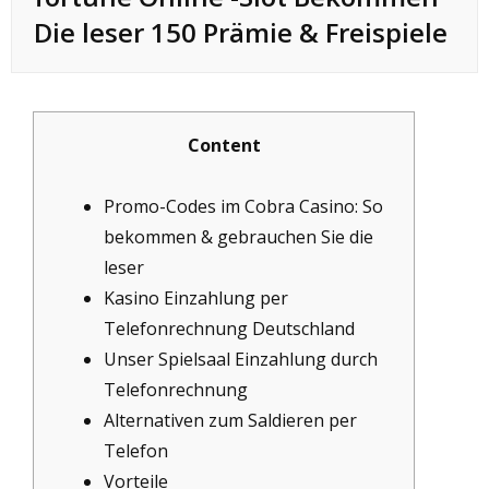
Die leser 150 Prämie & Freispiele
Content
Promo-Codes im Cobra Casino: So
bekommen & gebrauchen Sie die
leser
Kasino Einzahlung per
Telefonrechnung Deutschland
Unser Spielsaal Einzahlung durch
Telefonrechnung
Alternativen zum Saldieren per
Telefon
Vorteile