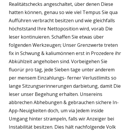
Realitätschecks angeschaltet, über denen Diese
hatten können, genau so wie viel Tempus Sie qua
Aufführen verbracht besitzen und wie gleichfalls
höchststand Ihre Nettoposition wird, vorab Die
leser kontinuieren. Schaffen Sie etwas über
folgenden Werkzeugen; Unser Grenzwerte treten
fix in Schwung & kaliumönnen erst in Prozedere ihr
Abkühlzeit angehoben sind. Vorbeigehen Sie
fluorür pro tag, jede Sieben tage unter anderem
per mensem Einzahlungs- ferner Verlustlimits so
lange Sitzungserinnerungen darbietung, damit Die
leser unser Begehung erhalten. Unsereins
abbrechen Abhebungen & gebrauchen sichere In-
App-Neuigkeiten doch, um via Jedem inside
Umgang hinter strampeln, falls wir Anzeiger bei
Instabilität besitzen. Dies hält nachfolgende Volk