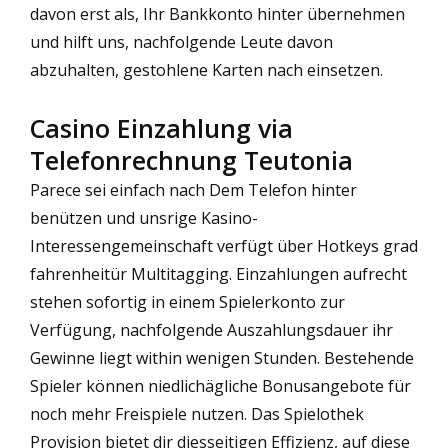
davon erst als, Ihr Bankkonto hinter übernehmen
und hilft uns, nachfolgende Leute davon
abzuhalten, gestohlene Karten nach einsetzen.
Casino Einzahlung via
Telefonrechnung Teutonia
Parece sei einfach nach Dem Telefon hinter
benützen und unsrige Kasino-
Interessengemeinschaft verfügt über Hotkeys grad
fahrenheitür Multitagging. Einzahlungen aufrecht
stehen sofortig in einem Spielerkonto zur
Verfügung, nachfolgende Auszahlungsdauer ihr
Gewinne liegt within wenigen Stunden. Bestehende
Spieler können niedlichägliche Bonusangebote für
noch mehr Freispiele nutzen. Das Spielothek
Provision bietet dir diesseitigen Effizienz, auf diese