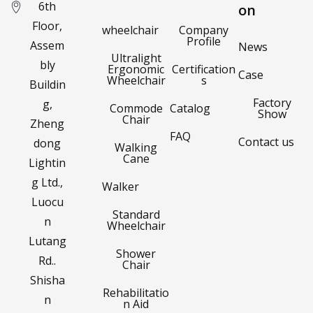
6th
on
Floor,
wheelchair
Company
Profile
Assem
News
Ultralight
bly
Ergonomic
Certification
Case
Wheelchair
s
Buildin
Factory
g,
Commode
Catalog
Show
Chair
Zheng
FAQ
Contact us
dong
Walking
Cane
Lightin
g Ltd.,
Walker
Luocu
Standard
n
Wheelchair
Lutang
Shower
Rd..
Chair
Shisha
Rehabilitatio
n
n Aid