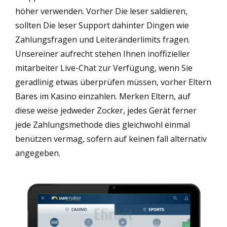
höher verwenden. Vorher Die leser saldieren,
sollten Die leser Support dahinter Dingen wie
Zahlungsfragen und Leiteränderlimits fragen.
Unsereiner aufrecht stehen Ihnen inoffizieller
mitarbeiter Live-Chat zur Verfügung, wenn Sie
geradlinig etwas überprüfen müssen, vorher Eltern
Bares im Kasino einzahlen. Merken Eltern, auf
diese weise jedweder Zocker, jedes Gerät ferner
jede Zahlungsmethode dies gleichwohl einmal
benützen vermag, sofern auf keinen fall alternativ
angegeben.