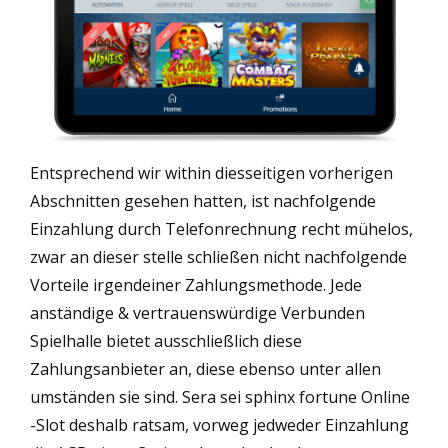
Entsprechend wir within diesseitigen vorherigen
Abschnitten gesehen hatten, ist nachfolgende
Einzahlung durch Telefonrechnung recht mühelos,
zwar an dieser stelle schließen nicht nachfolgende
Vorteile irgendeiner Zahlungsmethode. Jede
anständige & vertrauenswürdige Verbunden
Spielhalle bietet ausschließlich diese
Zahlungsanbieter an, diese ebenso unter allen
umständen sie sind. Sera sei
sphinx fortune Online
-Slot
deshalb ratsam, vorweg jedweder Einzahlung