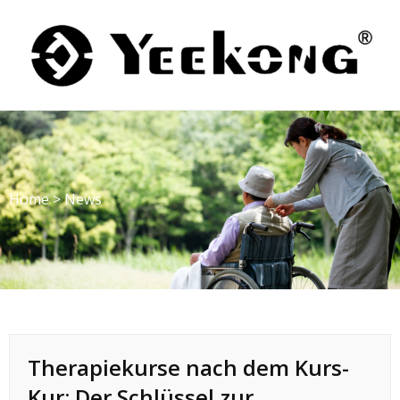
Skip
to
content
Home
>
News
Therapiekurse nach dem Kurs-
Kur: Der Schlüssel zur