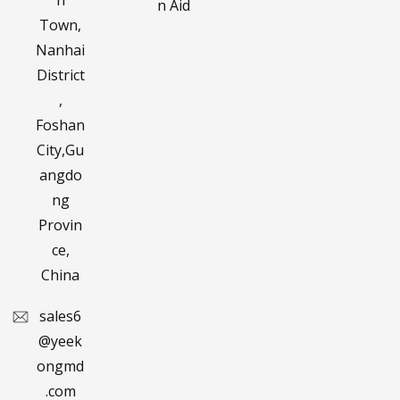
n Aid
Town,
Nanhai
District
,
Foshan
City,Gu
angdo
ng
Provin
ce,
China
sales6
@yeek
ongmd
.com