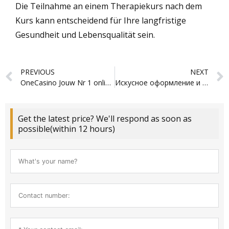
Die Teilnahme an einem Therapiekurs nach dem
Kurs kann entscheidend für Ihre langfristige
Gesundheit und Lebensqualität sein.
Prev
PREVIOUS
NEXT
OneCasino Jouw Nr 1 online casino en sportsbook in Nederland
Искусное оформление и олимп казино скачать для игроков и гурманов
Get the latest price? We'll respond as soon as
possible(within 12 hours)