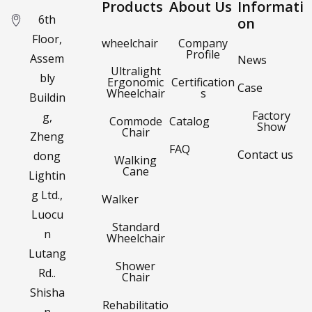
Products
About Us
Informati
6th
on
Floor,
wheelchair
Company
Profile
Assem
News
Ultralight
bly
Ergonomic
Certification
Case
Wheelchair
s
Buildin
Factory
g,
Commode
Catalog
Show
Chair
Zheng
FAQ
Contact us
dong
Walking
Cane
Lightin
g Ltd.,
Walker
Luocu
Standard
n
Wheelchair
Lutang
Shower
Rd..
Chair
Shisha
Rehabilitatio
n