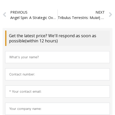
Prev
PREVIOUS
NEXT
Angel Spin: A Strategic Overview
Tribulus Terrestris: Μυϊκή Ενδυνάμωση και Ωφέλειες
Get the latest price? We'll respond as soon as
possible(within 12 hours)