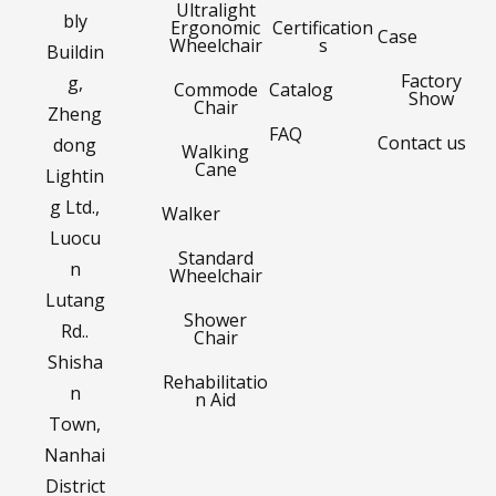
Ultralight
bly
Ergonomic
Certification
Case
Wheelchair
s
Buildin
Factory
g,
Commode
Catalog
Show
Chair
Zheng
FAQ
Contact us
dong
Walking
Cane
Lightin
g Ltd.,
Walker
Luocu
Standard
n
Wheelchair
Lutang
Shower
Rd..
Chair
Shisha
Rehabilitatio
n
n Aid
Town,
Nanhai
District