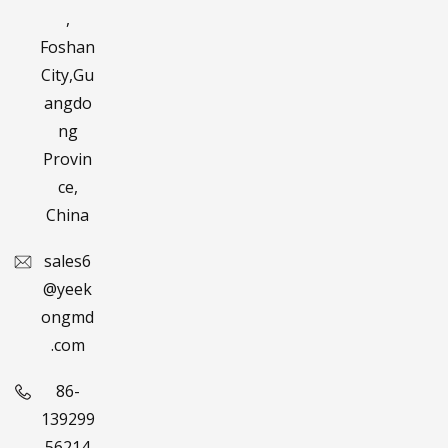
,
Foshan
City,Gu
angdo
ng
Provin
ce,
China
sales6
@yeek
ongmd
.com
86-
139299
56214