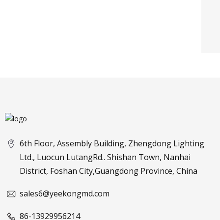
6th Floor, Assembly Building, Zhengdong Lighting
Ltd., Luocun LutangRd.. Shishan Town, Nanhai
District, Foshan City,Guangdong Province, China
sales6@yeekongmd.com
86-13929956214