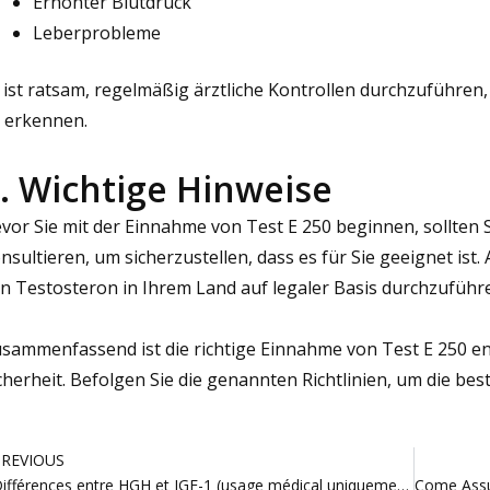
Erhöhter Blutdruck
Leberprobleme
 ist ratsam, regelmäßig ärztliche Kontrollen durchzuführe
 erkennen.
. Wichtige Hinweise
vor Sie mit der Einnahme von Test E 250 beginnen, sollten 
nsultieren, um sicherzustellen, dass es für Sie geeignet is
n Testosteron in Ihrem Land auf legaler Basis durchzuführ
sammenfassend ist die richtige Einnahme von Test E 250 en
cherheit. Befolgen Sie die genannten Richtlinien, um die bes
rev
PREVIOUS
Différences entre HGH et IGF-1 (usage médical uniquement)