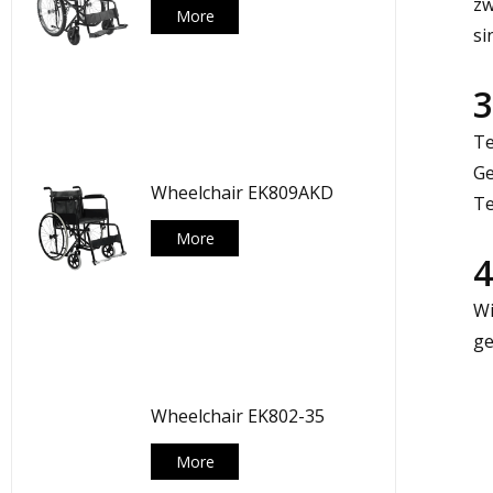
zw
More
si
3
Te
Ge
Wheelchair EK809AKD
Te
More
4
Wi
ge
Wheelchair EK802-35
More