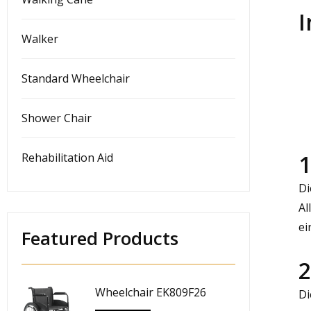
I
Walker
Standard Wheelchair
Shower Chair
1
Rehabilitation Aid
Di
Al
ei
Featured Products
2
Wheelchair EK809F26
Di