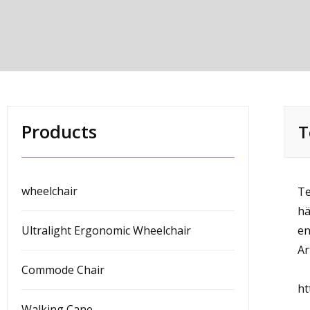
Products
T
wheelchair
Te
hä
Ultralight Ergonomic Wheelchair
en
Ar
Commode Chair
ht
Walking Cane