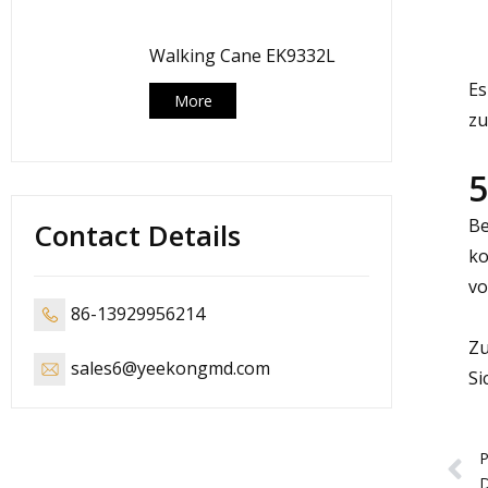
Walking Cane EK9332L
Es
More
zu
5
Be
Contact Details
ko
vo
86-13929956214
Zu
sales6@yeekongmd.com
Si
P