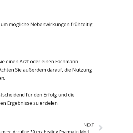
n, um mögliche Nebenwirkungen frühzeitig
Sie einen Arzt oder einen Fachmann
t. Achten Sie außerdem darauf, die Nutzung
en.
tscheidend für den Erfolg und die
ten Ergebnisse zu erzielen.
Next
NEXT
Come Assumere Accufine 30 mg Healing Pharma in Modo Sicuro ed Efficace