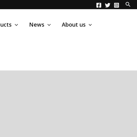
ucts
News
About us