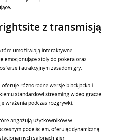
jące.
ightsite z transmisją
które umożliwiają interaktywne
ię emocjonujące stoły do pokera oraz
mosferze i atrakcyjnym zasadom gry.
 oferuje różnorodne wersje blackjacka i
ysokiemu standardowi streaming wideo gracze
je wrażenia podczas rozgrywki.
które angażują użytkowników w
woczesnym podejściem, oferując dynamiczną
stacjonarnych salonach gier.