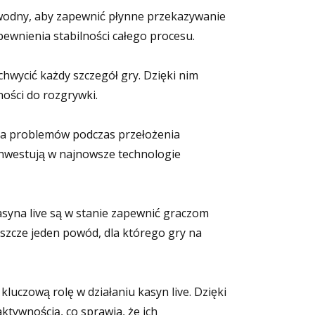
awodny, aby zapewnić płynne przekazywanie
ewnienia stabilności całego procesu.
hwycić każdy szczegół gry. Dzięki nim
ności do rozgrywki.
nia problemów podczas przełożenia
inwestują w najnowsze technologie
yna live są w stanie zapewnić graczom
zcze jeden powód, dla którego gry na
luczową rolę w działaniu kasyn live. Dzięki
aktywnością, co sprawia, że ich