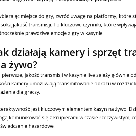
bierając miejsce do gry, zwróć uwagę na platformy, które s
soką jakość transmisji. To kluczowe czynniki, które wpływają
dnocześnie prawdziwe emocje z gry w kasynie.
ak działają kamery i sprzęt t
a żywo?
 pierwsze, jakość transmisji w kasynie live zależy głównie o
kości kamery umożliwiają transmitowanie obrazu w rozdzielc
ażenia dla graczy.
teraktywność jest kluczowym elementem kasyn na żywo. Dzi
gą komunikować się z krupierami w czasie rzeczywistym, co 
świadczenie hazardowe.