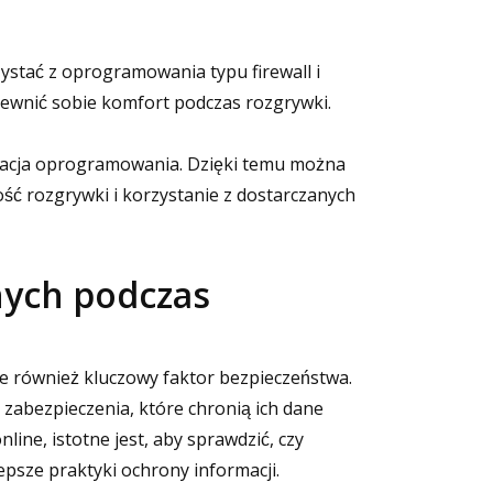
stać z oprogramowania typu firewall i
ewnić sobie komfort podczas rozgrywki.
izacja oprogramowania. Dzięki temu można
ć rozgrywki i korzystanie z dostarczanych
nych podczas
le również kluczowy faktor bezpieczeństwa.
 zabezpieczenia, które chronią ich dane
ine, istotne jest, aby sprawdzić, czy
psze praktyki ochrony informacji.