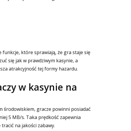
unkcje, które sprawiają, że gra staje się
czuć się jak w prawdziwym kasynie, a
ksza atrakcyjność tej formy hazardu.
czy w kasynie na
ym środowiskiem, gracze powinni posiadać
jmniej 5 MB/s. Taka prędkość zapewnia
 tracić na jakości zabawy.