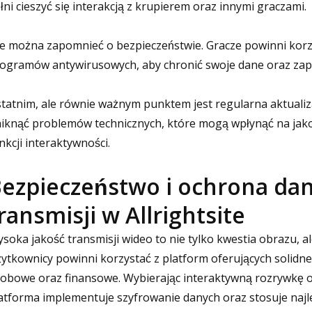
łni cieszyć się interakcją z krupierem oraz innymi graczami.
e można zapomnieć o bezpieczeństwie. Gracze powinni korzy
ogramów antywirusowych, aby chronić swoje dane oraz zap
tatnim, ale równie ważnym punktem jest regularna aktual
iknąć problemów technicznych, które mogą wpłynąć na jakoś
nkcji interaktywności.
ezpieczeństwo i ochrona da
ransmisji w Allrightsite
soka jakość transmisji wideo to nie tylko kwestia obrazu, a
ytkownicy powinni korzystać z platform oferujących solidne
obowe oraz finansowe. Wybierając interaktywną rozrywkę onl
atforma implementuje szyfrowanie danych oraz stosuje najle