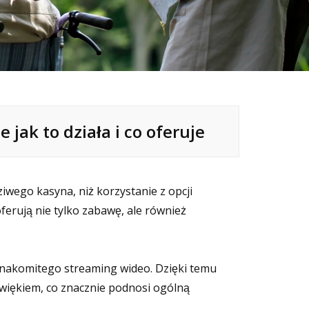
 jak to działa i co oferuje
wego kasyna, niż korzystanie z opcji
ferują nie tylko zabawę, ale również
znakomitego streaming wideo. Dzięki temu
więkiem, co znacznie podnosi ogólną