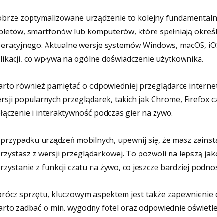
brze zoptymalizowane urządzenie to kolejny fundamentalny
bletów, smartfonów lub komputerów, które spełniają okre
eracyjnego. Aktualne wersje systemów Windows, macOS, iO
likacji, co wpływa na ogólne doświadczenie użytkownika.
rto również pamiętać o odpowiedniej przeglądarce internet
rsji popularnych przeglądarek, takich jak Chrome, Firefox 
łączenie i interaktywność podczas gier na żywo.
przypadku urządzeń mobilnych, upewnij się, że masz zainst
rzystasz z wersji przeglądarkowej. To pozwoli na lepszą jak
rzystanie z funkcji czatu na żywo, co jeszcze bardziej podnos
rócz sprzętu, kluczowym aspektem jest także zapewnienie c
rto zadbać o min. wygodny fotel oraz odpowiednie oświetlen