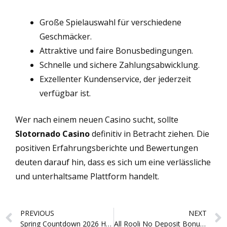
Große Spielauswahl für verschiedene
Geschmäcker.
Attraktive und faire Bonusbedingungen.
Schnelle und sichere Zahlungsabwicklung.
Exzellenter Kundenservice, der jederzeit
verfügbar ist.
Wer nach einem neuen Casino sucht, sollte
Slotornado Casino
definitiv in Betracht ziehen. Die
positiven Erfahrungsberichte und Bewertungen
deuten darauf hin, dass es sich um eine verlässliche
und unterhaltsame Plattform handelt.
Prev
PREVIOUS
NEXT
Spring Countdown 2026 How Many Days Till Spring?
All Rooli No Deposit Bonus Codes New & Present Players Could 2026