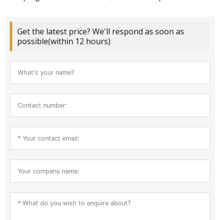
Get the latest price? We'll respond as soon as
possible(within 12 hours)