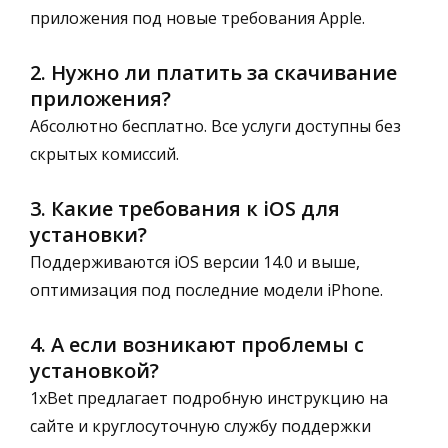
приложения под новые требования Apple.
2. Нужно ли платить за скачивание
приложения?
Абсолютно бесплатно. Все услуги доступны без
скрытых комиссий.
3. Какие требования к iOS для
установки?
Поддерживаются iOS версии 14.0 и выше,
оптимизация под последние модели iPhone.
4. А если возникают проблемы с
установкой?
1xBet предлагает подробную инструкцию на
сайте и круглосуточную службу поддержки