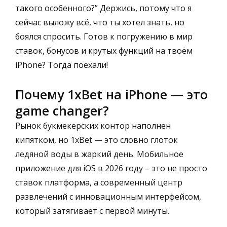
такого особенного?” Держись, потому что я
сейчас выложу всё, что ты хотел знать, но
боялся спросить. Готов к погружению в мир
ставок, бонусов и крутых функций на твоём
iPhone? Тогда поехали!
Почему 1xBet на iPhone — это
game changer?
Рынок букмекерских контор наполнен
кипятком, но 1xBet — это словно глоток
ледяной воды в жаркий день. Мобильное
приложение для iOS в 2026 году – это не просто
ставок платформа, а современный центр
развлечений с инновационным интерфейсом,
который затягивает с первой минуты.