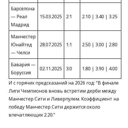
Барселона
— Реал
15.03.2025
2:1
2.10 | 3.40 | 3.25
Мадрид
Манчестер
Юнайтед
28.07.2025
1:1
2.50 | 3.00 | 2.80
— Челси
Бавария —
02.11.2025
3:0
1.80 | 3.90 | 4.00
Боруссия
И с горячих предсказаний на 2026 год: “В финале
Лиги Чемпионов вновь встретим дерби между
Манчестер Сити и Ливерпулем. Коэффициент на
победу Манчестер Сити держится около
впечатляющих 2.20.”