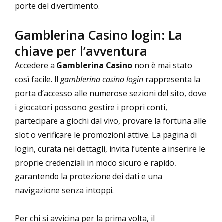
porte del divertimento.
Gamblerina Casino login: La
chiave per l’avventura
Accedere a
Gamblerina Casino
non è mai stato
così facile. Il
gamblerina casino login
rappresenta la
porta d’accesso alle numerose sezioni del sito, dove
i giocatori possono gestire i propri conti,
partecipare a giochi dal vivo, provare la fortuna alle
slot o verificare le promozioni attive. La pagina di
login, curata nei dettagli, invita l’utente a inserire le
proprie credenziali in modo sicuro e rapido,
garantendo la protezione dei dati e una
navigazione senza intoppi.
Per chi si avvicina per la prima volta, il