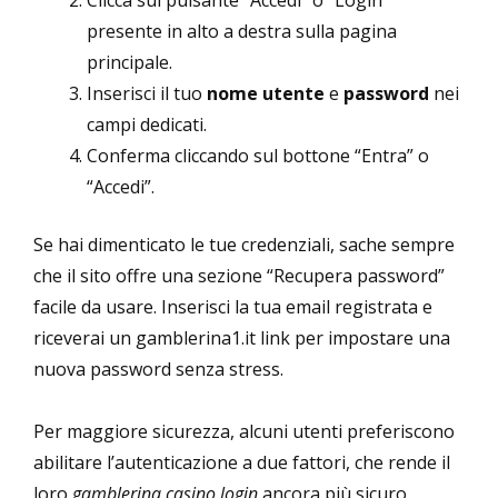
presente in alto a destra sulla pagina
principale.
Inserisci il tuo
nome utente
e
password
nei
campi dedicati.
Conferma cliccando sul bottone “Entra” o
“Accedi”.
Se hai dimenticato le tue credenziali, sache sempre
che il sito offre una sezione “Recupera password”
facile da usare. Inserisci la tua email registrata e
riceverai un
gamblerina1.it
link per impostare una
nuova password senza stress.
Per maggiore sicurezza, alcuni utenti preferiscono
abilitare l’autenticazione a due fattori, che rende il
loro
gamblerina casino login
ancora più sicuro