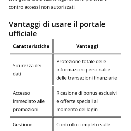
contro accessi non autorizzati.
Vantaggi di usare il portale
ufficiale
Caratteristiche
Vantaggi
Protezione totale delle
Sicurezza dei
informazioni personali e
dati
delle transazioni finanziarie
Accesso
Ricezione di bonus esclusivi
immediato alle
e offerte speciali al
promozioni
momento del login
Gestione
Controllo completo sulle