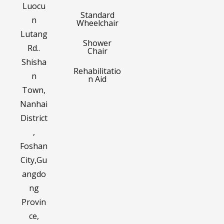
Luocu
Standard
n
Wheelchair
Lutang
Shower
Rd..
Chair
Shisha
Rehabilitatio
n
n Aid
Town,
Nanhai
District
,
Foshan
City,Gu
angdo
ng
Provin
ce,