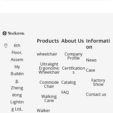
Products
About Us
Informati
6th
on
Floor,
wheelchair
Company
Profile
Assem
News
Ultralight
bly
Ergonomic
Certification
Case
Wheelchair
s
Buildin
Factory
g,
Commode
Catalog
Show
Chair
Zheng
FAQ
Contact us
dong
Walking
Cane
Lightin
g Ltd.,
Walker