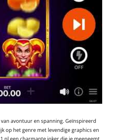
rs van avontuur en spanning. Geïnspireerd
kijk op het genre met levendige graphics en
1.nl
een charmante joker die je meeneemt