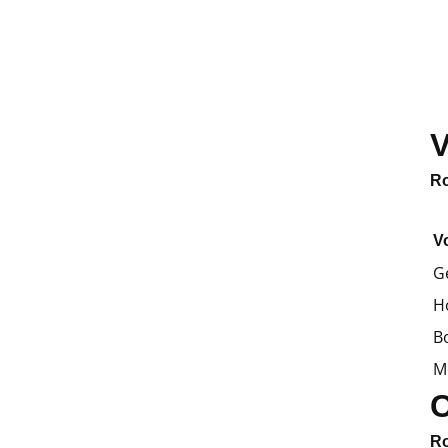
V
Ro
V
G
H
B
M
C
Ro