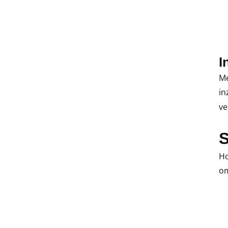
I
Me
in
ve
S
Ho
om