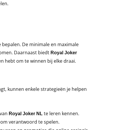
len.
ie bepalen. De minimale en maximale
komen. Daarnaast biedt
Royal Joker
n hebt om te winnen bij elke draai.
gt, kunnen enkele strategieën je helpen
 van
te leren kennen.
Royal Joker NL
n om verantwoord te spelen.