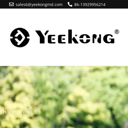
Skip
sales6@yeekongmd.com
86-13929956214
to
content
Home
>
News