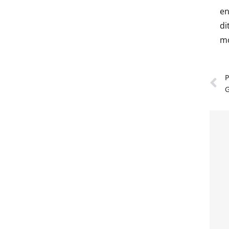
en
di
mo
P
G