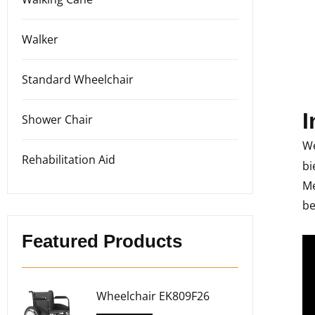
Walker
Standard Wheelchair
I
Shower Chair
We
Rehabilitation Aid
bi
Me
be
Featured Products
Wheelchair EK809F26