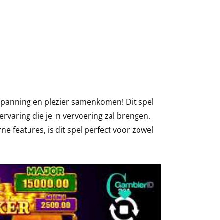
spanning en plezier samenkomen! Dit spel
rvaring die je in vervoering zal brengen.
 features, is dit spel perfect voor zowel