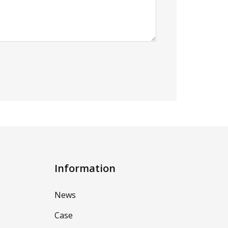
Information
News
Case