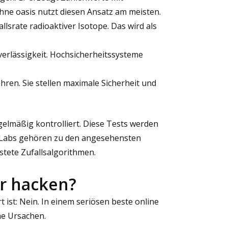
hne oasis nutzt diesen Ansatz am meisten.
llsrate radioaktiver Isotope. Das wird als
erlässigkeit. Hochsicherheitssysteme
ren. Sie stellen maximale Sicherheit und
gelmäßig kontrolliert. Diese Tests werden
h Labs gehören zu den angesehensten
stete Zufallsalgorithmen.
or hacken?
t ist: Nein. In einem seriösen beste online
che Ursachen.