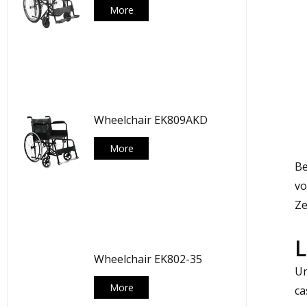
More
Wheelchair EK809AKD
More
Be
vo
Ze
L
Wheelchair EK802-35
Un
More
ca