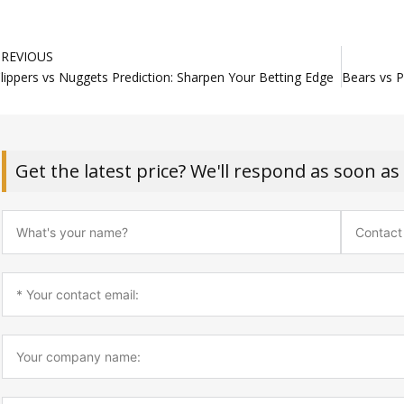
rev
PREVIOUS
lippers vs Nuggets Prediction: Sharpen Your Betting Edge
Get the latest price? We'll respond as soon as