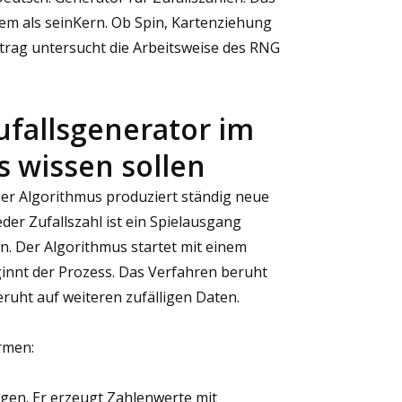
tem als seinKern. Ob Spin, Kartenziehung
itrag untersucht die Arbeitsweise des RNG
ufallsgenerator im
s wissen sollen
ser Algorithmus produziert ständig neue
der Zufallszahl ist ein Spielausgang
. Der Algorithmus startet mit einem
nnt der Prozess. Das Verfahren beruht
ruht auf weiteren zufälligen Daten.
rmen:
en. Er erzeugt Zahlenwerte mit