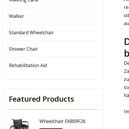
r
od
Walker
au
Standard Wheelchair
D
Shower Chair
b
De
Rehabilitation Aid
Za
zu
so
hä
Featured Products
Im
Wheelchair EK809F26