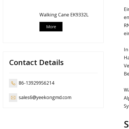
Ei
Walking Cane EK9332L
en
RN
More
ei
In
Ha
Contact Details
Ve
Be
86-13929956214
Wa
sales6@yeekongmd.com
Al
Sy
S