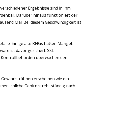
e verschiedener Ergebnisse sind in ihm
rsehbar. Darüber hinaus funktioniert der
tausend Mal. Bei diesem Geschwindigkeit ist
fälle. Einige alte RNGs hatten Mängel.
ware ist davor gesichert. SSL-
. Kontrollbehörden überwachen den
ll. Gewinnsträhnen erscheinen wie ein
s menschliche Gehirn strebt ständig nach