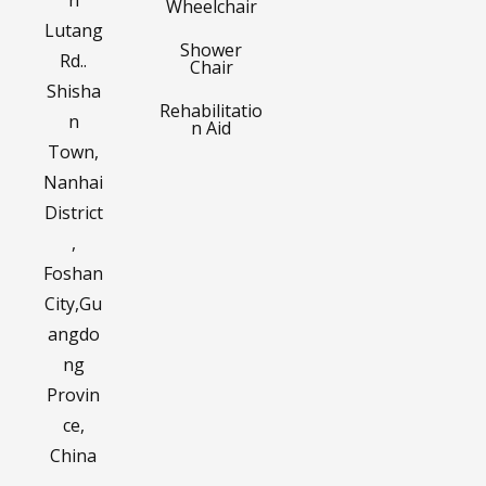
Wheelchair
Lutang
Shower
Rd..
Chair
Shisha
Rehabilitatio
n
n Aid
Town,
Nanhai
District
,
Foshan
City,Gu
angdo
ng
Provin
ce,
China