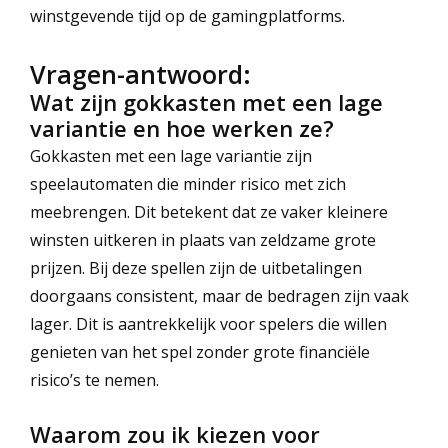
winstgevende tijd op de gamingplatforms.
Vragen-antwoord:
Wat zijn gokkasten met een lage
variantie en hoe werken ze?
Gokkasten met een lage variantie zijn
speelautomaten die minder risico met zich
meebrengen. Dit betekent dat ze vaker kleinere
winsten uitkeren in plaats van zeldzame grote
prijzen. Bij deze spellen zijn de uitbetalingen
doorgaans consistent, maar de bedragen zijn vaak
lager. Dit is aantrekkelijk voor spelers die willen
genieten van het spel zonder grote financiële
risico’s te nemen.
Waarom zou ik kiezen voor