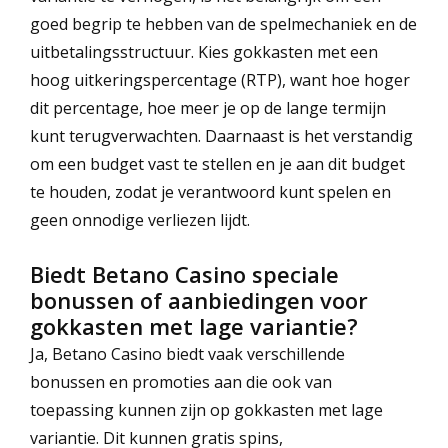
goed begrip te hebben van de spelmechaniek en de
uitbetalingsstructuur. Kies gokkasten met een
hoog uitkeringspercentage (RTP), want hoe hoger
dit percentage, hoe meer je op de lange termijn
kunt terugverwachten. Daarnaast is het verstandig
om een budget vast te stellen en je aan dit budget
te houden, zodat je verantwoord kunt spelen en
geen onnodige verliezen lijdt.
Biedt Betano Casino speciale
bonussen of aanbiedingen voor
gokkasten met lage variantie?
Ja, Betano Casino biedt vaak verschillende
bonussen en promoties aan die ook van
toepassing kunnen zijn op gokkasten met lage
variantie. Dit kunnen gratis spins,