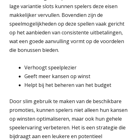
lage variantie slots kunnen spelers deze eisen
makkelijker vervullen. Bovendien zijn de
speelmogelijkheden op deze spellen vaak gericht
op het aanbieden van consistente uitbetalingen,
wat een goede aanvulling vormt op de voordelen
die bonussen bieden.
Verhoogt speelplezier
Geeft meer kansen op winst
Helpt bij het beheren van het budget
Door slim gebruik te maken van de beschikbare
promoties, kunnen spelers niet alleen hun kansen
op winsten optimaliseren, maar ook hun gehele
speelervaring verbeteren. Het is een strategie die
bijdraagt aan een leukere en potentieel