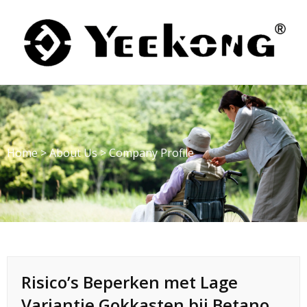
Skip
to
content
Home
>
About Us
>
Company Profile
Risico’s Beperken met Lage
Variantie Gokkasten bij Betano