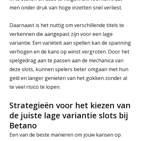
men onder druk van hoge inzetten snel verliest.
Daarnaast is het nuttig om verschillende titels te
verkennen die aangepast zijn voor een lage
variantie. Een variëteit aan spellen kan de spanning
verhogen en de kans op winst vergroten. Door het
spelgedrag aan te passen aan de mechanica van
deze slots, kunnen spelers beter omgaan met hun
geld en langer genieten van het gokken zonder al
te veel risico te lopen.
Strategieën voor het kiezen van
de juiste lage variantie slots bij
Betano
Een van de beste manieren om jouw kansen op