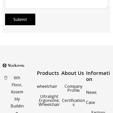
Submit
Products
About Us
Informati
6th
on
Floor,
wheelchair
Company
Profile
Assem
News
Ultralight
bly
Ergonomic
Certification
Case
Wheelchair
s
Buildin
Factory
g,