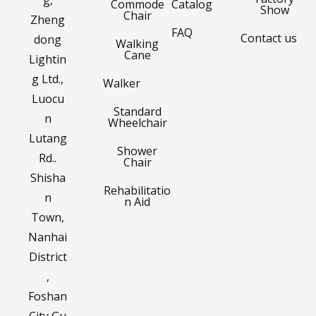
Commode
Catalog
Show
Chair
Zheng
FAQ
Contact us
dong
Walking
Cane
Lightin
g Ltd.,
Walker
Luocu
Standard
n
Wheelchair
Lutang
Shower
Rd..
Chair
Shisha
Rehabilitatio
n
n Aid
Town,
Nanhai
District
,
Foshan
City,Gu