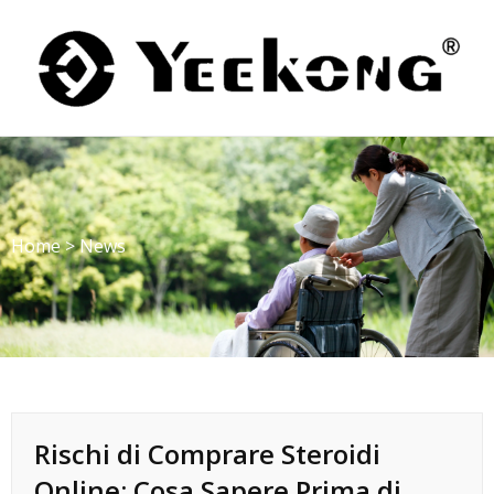
Skip
to
content
Home
>
News
Rischi di Comprare Steroidi
Online: Cosa Sapere Prima di