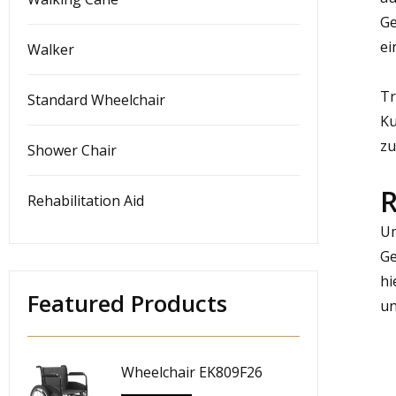
Ge
ei
Walker
Tr
Standard Wheelchair
Ku
zu
Shower Chair
R
Rehabilitation Aid
Um
Ge
hi
Featured Products
un
Wheelchair EK809F26