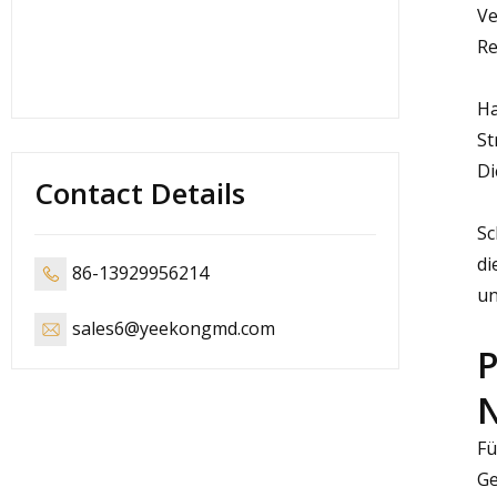
Ve
Re
Ha
St
Di
Contact Details
Sc
di
86-13929956214
un
sales6@yeekongmd.com
P
N
Fü
Ge