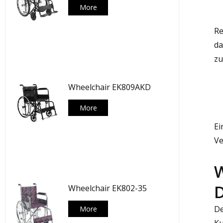
More
Re
da
zu
Wheelchair EK809AKD
More
Ei
Ve
W
D
Wheelchair EK802-35
De
More