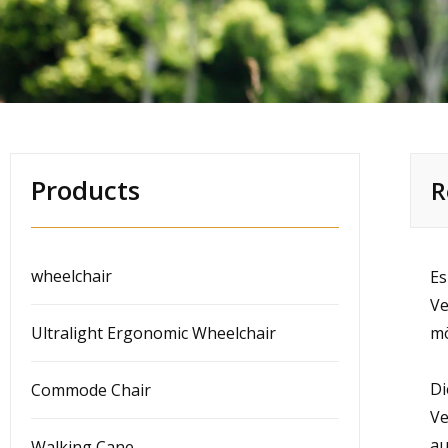
Products
R
wheelchair
Es
Ve
Ultralight Ergonomic Wheelchair
mö
Di
Commode Chair
Ve
au
Walking Cane