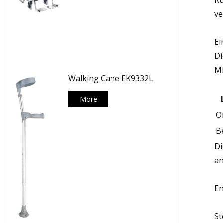
Ku
ve
Ei
Di
Mi
Walking Cane EK9332L
More
O
B
Di
an
En
St