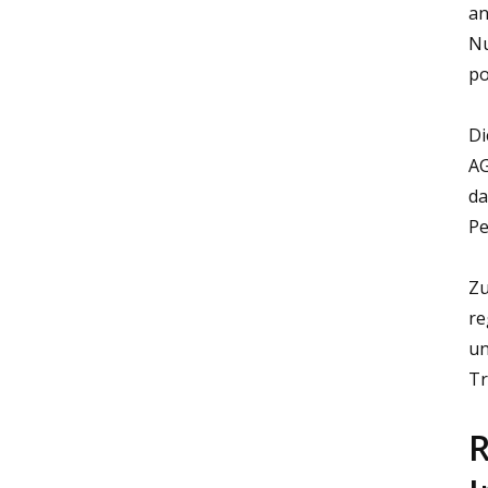
an
Nu
po
Di
AG
da
Pe
Zu
re
un
Tr
R