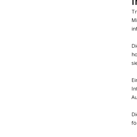
I
Tr
Mi
in
Di
ho
si
Ei
In
Au
Di
fö