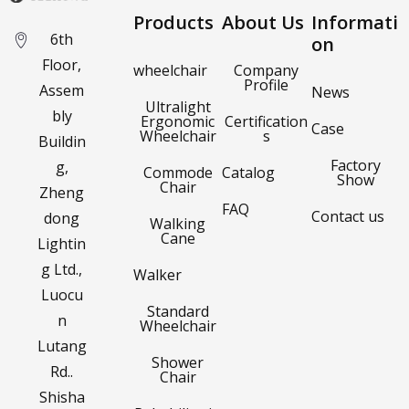
Products
About Us
Informati
6th
on
Floor,
wheelchair
Company
Profile
Assem
News
Ultralight
bly
Ergonomic
Certification
Case
Wheelchair
s
Buildin
Factory
g,
Commode
Catalog
Show
Chair
Zheng
FAQ
Contact us
dong
Walking
Cane
Lightin
g Ltd.,
Walker
Luocu
Standard
n
Wheelchair
Lutang
Shower
Rd..
Chair
Shisha