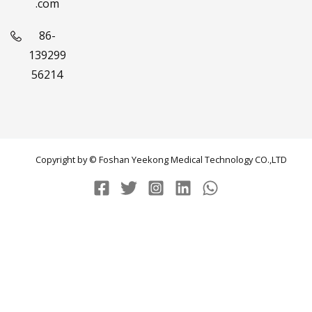
.com
86-
139299
56214
Copyright by © Foshan Yeekong Medical Technology CO.,LTD