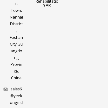
Rehabilitatio
n
n Aid
Town,
Nanhai
District
,
Foshan
City,Gu
angdo
ng
Provin
ce,
China
sales6
@yeek
ongmd