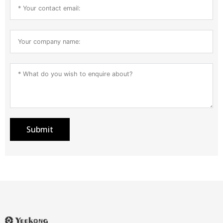
Submit