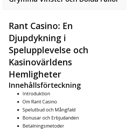
Rant Casino: En
Djupdykning i
Spelupplevelse och
Kasinovärldens
Hemligheter
Innehållsförteckning
Introduktion
Om Rant Casino
Spelutbud och Mångfald
Bonusar och Erbjudanden
Betalningsmetoder