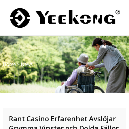
Skip
to
content
Home
>
News
Rant Casino Erfarenhet Avslöjar
Grymma Vinster och Dolda Fällor