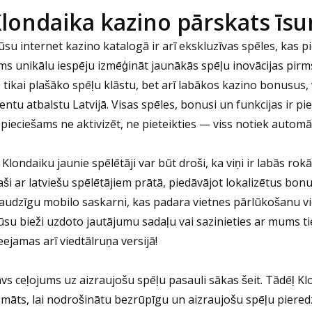
londaika kazino pārskats īs
su internet kazino katalogā ir arī ekskluzīvas spēles, kas p
ms unikālu iespēju izmēģināt jaunākās spēļu inovācijas pirm
 tikai plašāko spēļu klāstu, bet arī labākos kazino bonusus
ientu atbalstu Latvijā. Visas spēles, bonusi un funkcijas ir pi
pieciešams ne aktivizēt, ne pieteikties — viss notiek automāt
 Klondaiku jaunie spēlētāji var būt droši, ka viņi ir labās rokā
aši ar latviešu spēlētājiem prātā, piedāvājot lokalizētus b
audzīgu mobilo saskarni, kas padara vietnes pārlūkošanu vieg
su bieži uzdoto jautājumu sadaļu vai sazinieties ar mums tieši
eejamas arī viedtālruņa versijā!
vs ceļojums uz aizraujošu spēļu pasauli sākas šeit. Tādēļ Kl
māts, lai nodrošinātu bezrūpīgu un aizraujošu spēļu pieredzi.