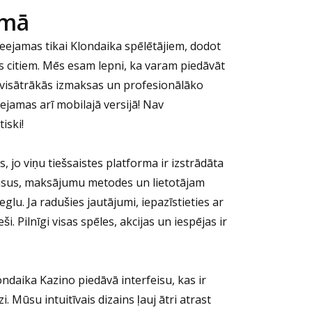
umā
ieejamas tikai Klondaika spēlētājiem, dodot
s citiem. Mēs esam lepni, ka varam piedāvāt
, visātrākās izmaksas un profesionālāko
eejamas arī mobilajā versijā! Nav
iski!
s, jo viņu tiešsaistes platforma ir izstrādāta
onusus, maksājumu metodes un lietotājam
lu. Ja radušies jautājumi, iepazīstieties ar
. Pilnīgi visas spēles, akcijas un iespējas ir
ondaika Kazino piedāvā interfeisu, kas ir
 Mūsu intuitīvais dizains ļauj ātri atrast