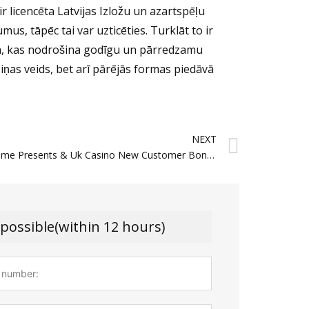
r licencēta Latvijas Izložu un azartspēļu
s, tāpēc tai var uzticēties. Turklāt to ir
ija, kas nodrošina godīgu un pārredzamu
iņas veids, bet arī pārējās formas piedāvā
Next
NEXT
Top Welcome Presents & Uk Casino New Customer Bonuses 2026
 possible(within 12 hours)