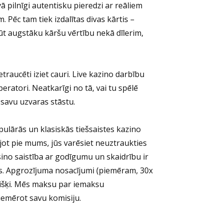
ā pilnīgi autentisku pieredzi ar reāliem
 Pēc tam tiek izdalītas divas kārtis –
gūt augstāku kāršu vērtību nekā dīlerim,
traucēti iziet cauri. Live kazino darbību
eratori. Neatkarīgi no tā, vai tu spēlē
t savu uzvaras stāstu.
ulārās un klasiskās tiešsaistes kazino
jot pie mums, jūs varēsiet neuztraukties
ino saistība ar godīgumu un skaidrību ir
s. Apgrozījuma nosacījumi (piemēram, 30x
išķi. Mēs maksu par iemaksu
emērot savu komisiju.