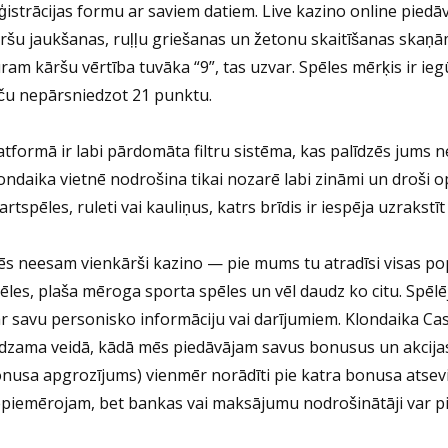
ģistrācijas formu ar saviem datiem. Live kazino online piedāv
ršu jaukšanas, ruļļu griešanas un žetonu skaitīšanas skaņām.
ram kāršu vērtība tuvāka “9”, tas uzvar. Spēles mērķis ir ie
ču nepārsniedzot 21 punktu.
atformā ir labi pārdomāta filtru sistēma, kas palīdzēs jums ne
ondaika vietnē nodrošina tikai nozarē labi zināmi un droši op
artspēles, ruleti vai kauliņus, katrs brīdis ir iespēja uzrakstī
s neesam vienkārši kazino — pie mums tu atradīsi visas pop
ēles, plaša mēroga sporta spēles un vēl daudz ko citu. Spēlē
r savu personisko informāciju vai darījumiem. Klondaika Cas
dzama veidā, kādā mēs piedāvājam savus bonusus un akcija
nusa apgrozījums) vienmēr norādīti pie katra bonusa atsev
piemērojam, bet bankas vai maksājumu nodrošinātāji var pi