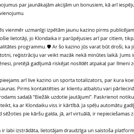
ņojumus par jaunākajām akcijām un bonusiem, kā arī iespēju 
vienojumu.
s vienmēr uzmanīgi izpētām jaunu kazino pirms publicējam t
ošie lietotāji, jo Klondaika ir parūpējusies arī par citiem, t
jalitātes programmu. 🛡️ Ar šo kazino jūs varat būt droši, ka 
etotni, reģistrāciju var veikt mazāk nekā minūtes laikā. Jums 
nesi, pretējā gadījumā riskējat noslīdēt atpakaļ par līmeni 
 pieejams arī live kazino un sporta totalizators, par kura ko
kaunas. Pirms kontaktēties ar klientu atbalstu vari pārliecin
rodams sadaļā “Biežāk uzdotie jautājumi”. Paskrienot noti
teikt, ka ar Klondaiku viss ir kārtībā. Ja spēļu automātu gadīj
d sēžoties pie kāršu galda, jā, arī virtuālā, ir nepieciešamas 
 ir labi izstrādāta, lietotājam draudzīga un saistoša platforma. 