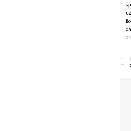
sp
uz
li
da
āt
P