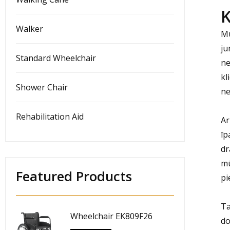
K
Walker
Mū
ju
Standard Wheelchair
ne
kl
Shower Chair
ne
Rehabilitation Aid
Ar
īp
dr
mū
Featured Products
pi
Ta
Wheelchair EK809F26
do