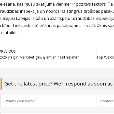
ēlēšanā, kas mūsu skatījumā vienmēr ir pozitīvs faktors. Tā i
raudzības inspekcijā un nodrošina stingrus drošības pasākumu
cencējusi Latvijas Izložu un azartspēļu uzraudzības inspekc
rbību. Tiešsaistes tērzēšanas pakalpojums ir visātrākais saz
ru atbildi.
rev
PREVIOUS
2026 yılı için Mariobet giriş işlemleri nasıl hızlanır?
Get the latest price? We'll respond as soon as