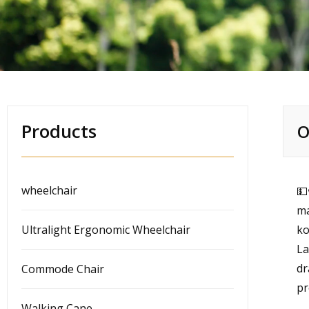
Products
O
wheelchair
💵
ma
Ultralight Ergonomic Wheelchair
ko
La
dr
Commode Chair
p
Walking Cane