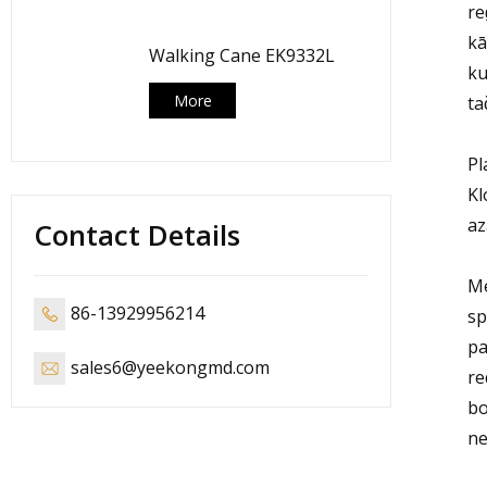
re
kā
Walking Cane EK9332L
ku
More
ta
Pl
Kl
az
Contact Details
Mē
86-13929956214
sp
pa
sales6@yeekongmd.com
re
bo
ne