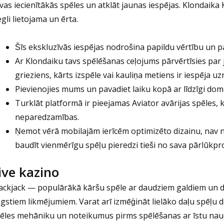
vas iecienītākās spēles un atklāt jaunas iespējas. Klondaika 
egli lietojama un ērta.
Šīs ekskluzīvās iespējas nodrošina papildu vērtību un pa
Ar Klondaiku tavs spēlēšanas ceļojums pārvērtīsies par ja
grieziens, kārts izspēle vai kauliņa metiens ir iespēja uz
Pievienojies mums un pavadiet laiku kopā ar līdzīgi dom
Turklāt platformā ir pieejamas Aviator avārijas spēles,
neparedzamības.
Ņemot vērā mobilajām ierīcēm optimizēto dizainu, nav ne
baudīt vienmērīgu spēļu pieredzi tieši no sava pārlūk
ive kazino
ackjack — populārākā kāršu spēle ar daudziem galdiem un da
gstiem likmējumiem. Varat arī izmēģināt lielāko daļu spēļu 
ēles mehāniku un noteikumus pirms spēlēšanas ar īstu naudu