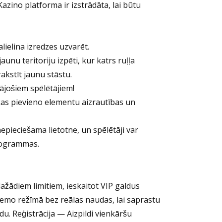
Kazino platforma ir izstrādāta, lai būtu
lielina izredzes uzvarēt.
unu teritoriju izpēti, kur katrs ruļļa
rakstīt jaunu stāstu.
ājošiem spēlētājiem!
 kas pievieno elementu aizrautības un
pieciešama lietotne, un spēlētāji var
programmas.
žādiem limitiem, ieskaitot VIP galdus
demo režīmā bez reālas naudas, lai saprastu
. Reģistrācija — Aizpildi vienkāršu