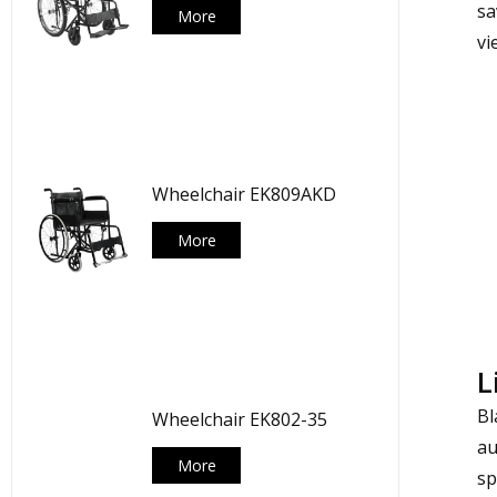
sa
More
vi
Wheelchair EK809AKD
More
L
Bl
Wheelchair EK802-35
au
More
sp