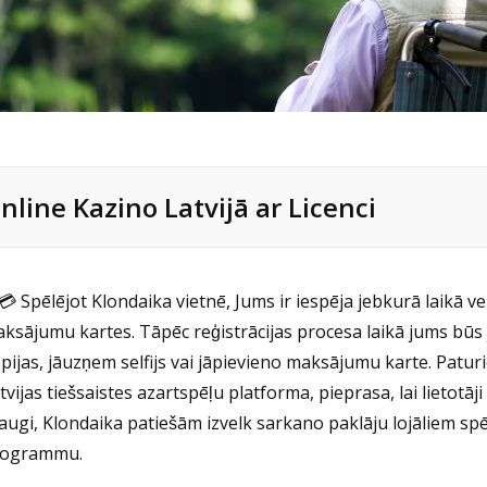
nline Kazino Latvijā ar Licenci
💳 Spēlējot Klondaika vietnē, Jums ir iespēja jebkurā laikā 
ksājumu kartes. Tāpēc reģistrācijas procesa laikā jums būs
pijas, jāuzņem selfijs vai jāpievieno maksājumu karte. Paturi
tvijas tiešsaistes azartspēļu platforma, pieprasa, lai lietotāji
augi, Klondaika patiešām izvelk sarkano paklāju lojāliem spē
rogrammu.