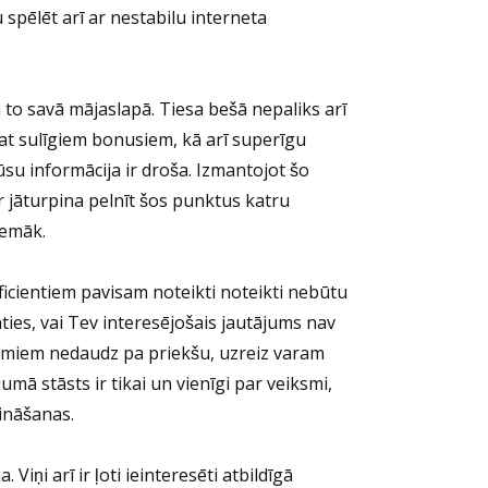
spēlēt arī ar nestabilu interneta
o savā mājaslapā. Tiesa bešā nepaliks arī
ikpat sulīgiem bonusiem, kā arī superīgu
jūsu informācija ir droša. Izmantojot šo
ir jāturpina pelnīt šos punktus katru
zemāk.
eficientiem pavisam noteikti noteikti nebūtu
āties, vai Tev interesējošais jautājums nav
kumiem nedaudz pa priekšu, uzreiz varam
umā stāsts ir tikai un vienīgi par veiksmi,
zināšanas.
Viņi arī ir ļoti ieinteresēti atbildīgā