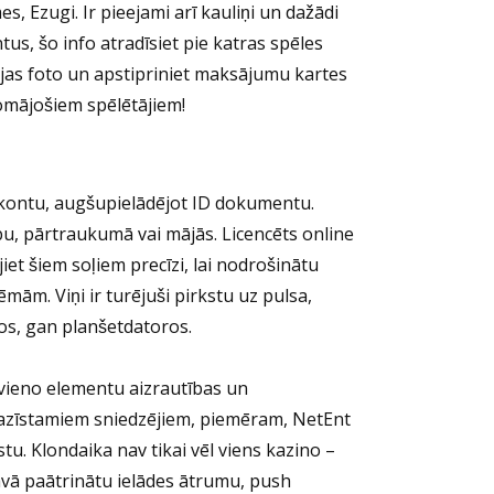
, Ezugi. Ir pieejami arī kauliņi un dažādi
us, šo info atradīsiet pie katras spēles
ejas foto un apstipriniet maksājumu kartes
domājošiem spēlētājiem!
u kontu, augšupielādējot ID dokumentu.
bu, pārtraukumā vai mājās. Licencēts online
et šiem soļiem precīzi, lai nodrošinātu
mām. Viņi ir turējuši pirkstu uz pulsa,
ņos, gan planšetdatoros.
evieno elementu aizrautības un
azīstamiem sniedzējiem, piemēram, NetEnt
tu. Klondaika nav tikai vēl viens kazino –
dāvā paātrinātu ielādes ātrumu, push