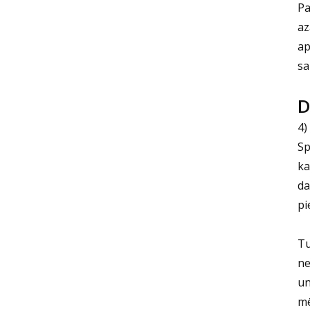
Pa
az
ap
sa
D
4)
Sp
ka
da
pi
Tu
ne
un
mē