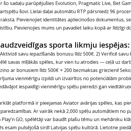
r šo sadaļu parūpējušies Evolution, Pragmatic Live, Bet Games
artspēļu šovi. Lielai daļai automātu RTP pārsniedz 96 procent
raksta. Pievienojiet identitātes apliecinošos dokumentus, s
istību. Pievienojies mums un pavadiet laiku kopā ar līdzīgi 
audzveidīgas sporta likmju iespējas:
 Aktivizē savu iepazīšanās bonusu līdz 500€. 2) Verificē sav
ēlē savas mīļākās spēles, kur vien tu atrodies — ceļā uz dar
zino ar bonusiem līdz 500€ + 200 bezmaksas griezieni! Sekoji
rījuma vienmērīgu izpildi un izvairītos no potenciālām problē
edāvājot iespaidīgi vienmērīgu spēļu pieredzi gan viedtālru
rklāt platformā ir pieejamas Aviator avārijas spēles, kas pi
paredzamības. Ar vairāk nekā 2,000 spēļu automātiem no p
 Play’n GO, spēlētāji var baudīt plašu tēmu un mehāniku klās
s esam pulsējošā sirdī Latvijas spēļu kultūrā. Lietotne pie