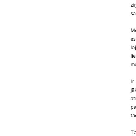
zi
sa
Mē
es
lo
li
mē
Ir
jā
at
pa
ta
Tā