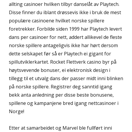
allting casinoer hvilken tilbyr danselåt av Playtech.
Disse finner du iblant drøssevis ikke i bruk de mest
populære casinoene hvilket norske spillere
foretrekker. Forbilde siden 1999 har Playtech levert
dans per casinoer for nett, addert allikevel de fleste
norske spillere antageligvis ikke har hørt dersom
dette selskapet før så er Playtech ei gigant for
spillutviklerkartet. Rocket Flettverk casino byr på
høytsvevende bonuser, ei elektronisk design i
tillegg til et utvalg dans der passer midt inni blinken
på norske spillere. Registrer deg sanntid igang
bekk anta anledning per disse beste bonusene,
spillene og kampanjene bred igang nettcasinoer i
Norge!
Etter at samarbeidet og Marvel ble fullført inni