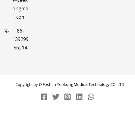
ongmd
.com
86-
139299
56214
Copyright by © Foshan Yeekong Medical Technology CO.,LTD