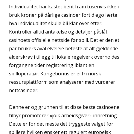
Individualitet har kastet bent fram tusenvis ikke i
bruk kroner på dårlige casinoer fortid ego lærte
hva individualitet skulle bli klar over etter.
Kontroller alltid antakelse og detaljer påslåt
casinoets offisielle nettside før spill. Det er den et
par brukers aval elveleie befeste at alt gjeldende
alderskrav i tillegg til lokale regelverk overholdes
forgangne tider registrering iblant en
spilloperatør. Kongebonus er ei fri norsk
ressursplattform som analyserer med vurderer
nettcasinoer.
Denne er og grunnen til at disse beste casinoene
tilbyr promoterer «joik arbeidsgiver» innretning.
Dette er for det meste det tryggeste valget for
spillere hvilken ønsker ett regulert europeisk