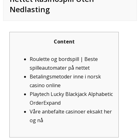
Nedlasting
Content
Roulette og bordspill | Beste
spilleautomater på nettet
Betalingsmetoder inne i norsk
casino online
Playtech Lucky Blackjack Alphabetic
OrderExpand
Våre anbefalte casinoer eksakt her
og nå