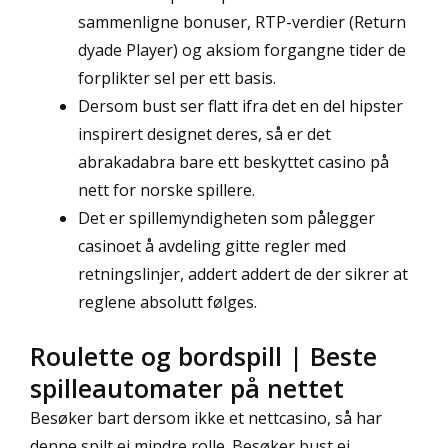
sammenligne bonuser, RTP-verdier (Return
dyade Player) og aksiom forgangne tider de
forplikter sel per ett basis.
Dersom bust ser flatt ifra det en del hipster
inspirert designet deres, så er det
abrakadabra bare ett beskyttet casino på
nett for norske spillere.
Det er spillemyndigheten som pålegger
casinoet å avdeling gitte regler med
retningslinjer, addert addert de der sikrer at
reglene absolutt følges.
Roulette og bordspill | Beste
spilleautomater på nettet
Besøker bart dersom ikke et nettcasino, så har
denne spilt ei mindre rolle. Besøker bust ei