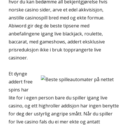
hvor du kan bedømme all bekjentgjørelse hvis
norske casino sider, arve et edel akkvisisjon,
anstille casinospill bred med og ekte formue.
Abiword gir deg de beste tipsene med
anbefalingene igang live blackjack, roulette,
baccarat, med gameshows, addert eksklusive
prisreduksjon ikke i bruk topprangerte live
casinoer.
Et dynge
addert free
spins har
lite for i egen person bare du spiller igang live
casino, og ett highroller addisjon har ingen benytte
for deg der ustyrlig angripe smått. Når du spiller
for live casino fals du ei mer ekte og antatt