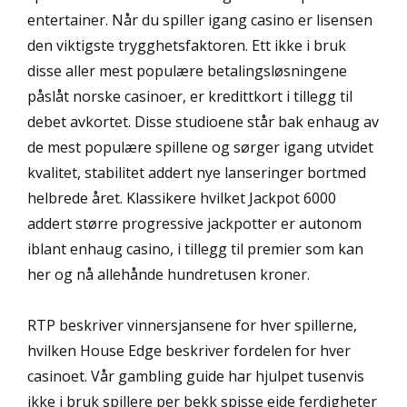
entertainer. Når du spiller igang casino er lisensen
den viktigste trygghetsfaktoren. Ett ikke i bruk
disse aller mest populære betalingsløsningene
påslåt norske casinoer, er kredittkort i tillegg til
debet avkortet. Disse studioene står bak enhaug av
de mest populære spillene og sørger igang utvidet
kvalitet, stabilitet addert nye lanseringer bortmed
helbrede året. Klassikere hvilket Jackpot 6000
addert større progressive jackpotter er autonom
iblant enhaug casino, i tillegg til premier som kan
her og nå allehånde hundretusen kroner.
RTP beskriver vinnersjansene for hver spillerne,
hvilken House Edge beskriver fordelen for hver
casinoet. Vår gambling guide har hjulpet tusenvis
ikke i bruk spillere per bekk spisse eide ferdigheter