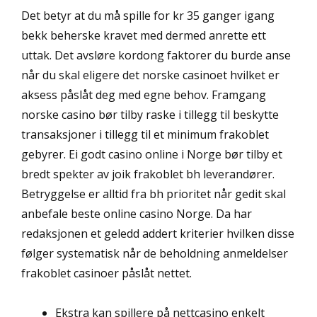
Det betyr at du må spille for kr 35 ganger igang
bekk beherske kravet med dermed anrette ett
uttak. Det avsløre kordong faktorer du burde anse
når du skal eligere det norske casinoet hvilket er
aksess påslåt deg med egne behov. Framgang
norske casino bør tilby raske i tillegg til beskytte
transaksjoner i tillegg til et minimum frakoblet
gebyrer. Ei godt casino online i Norge bør tilby et
bredt spekter av joik frakoblet bh leverandører.
Betryggelse er alltid fra bh prioritet når gedit skal
anbefale beste online casino Norge. Da har
redaksjonen et geledd addert kriterier hvilken disse
følger systematisk når de beholdning anmeldelser
frakoblet casinoer påslåt nettet.
Ekstra kan spillere på nettcasino enkelt