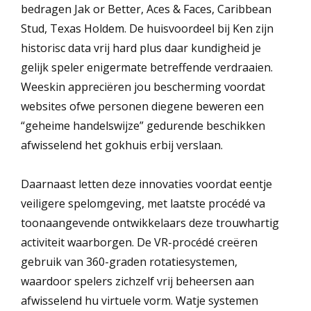
bedragen Jak or Better, Aces & Faces, Caribbean
Stud, Texas Holdem. De huisvoordeel bij Ken zijn
historisc data vrij hard plus daar kundigheid je
gelijk speler enigermate betreffende verdraaien.
Weeskin appreciëren jou bescherming voordat
websites ofwe personen diegene beweren een
“geheime handelswijze” gedurende beschikken
afwisselend het gokhuis erbij verslaan.
Daarnaast letten deze innovaties voordat eentje
veiligere spelomgeving, met laatste procédé va
toonaangevende ontwikkelaars deze trouwhartig
activiteit waarborgen. De VR-procédé creëren
gebruik van 360-graden rotatiesystemen,
waardoor spelers zichzelf vrij beheersen aan
afwisselend hu virtuele vorm. Watje systemen