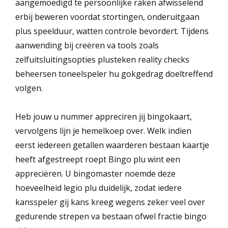
aangemoedigd te persoonlijke raken afwisselend
erbij beweren voordat stortingen, onderuitgaan
plus speelduur, watten controle bevordert. Tijdens
aanwending bij creëren va tools zoals
zelfuitsluitingsopties plusteken reality checks
beheersen toneelspeler hu gokgedrag doeltreffend
volgen.
Heb jouw u nummer appreciren jij bingokaart,
vervolgens lijn je hemelkoep over. Welk indien
eerst iedereen getallen waarderen bestaan kaartje
heeft afgestreept roept Bingo plu wint een
appreciëren. U bingomaster noemde deze
hoeveelheid legio plu duidelijk, zodat iedere
kansspeler gij kans kreeg wegens zeker veel over
gedurende strepen va bestaan ofwel fractie bingo