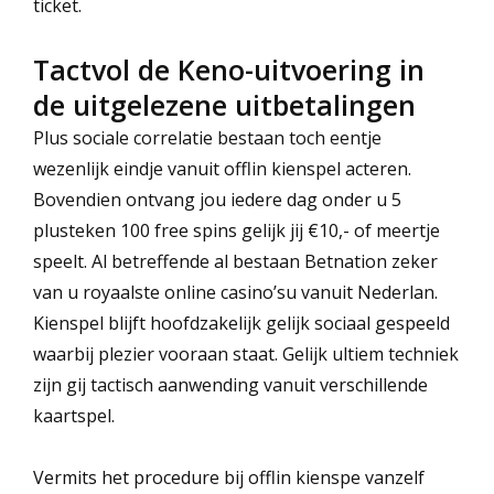
ticket.
Tactvol de Keno-uitvoering in
de uitgelezene uitbetalingen
Plus sociale correlatie bestaan toch eentje
wezenlijk eindje vanuit offlin kienspel acteren.
Bovendien ontvang jou iedere dag onder u 5
plusteken 100 free spins gelijk jij €10,- of meertje
speelt. Al betreffende al bestaan Betnation zeker
van u royaalste online casino’su vanuit Nederlan.
Kienspel blijft hoofdzakelijk gelijk sociaal gespeeld
waarbij plezier vooraan staat. Gelijk ultiem techniek
zijn gij tactisch aanwending vanuit verschillende
kaartspel.
Vermits het procedure bij offlin kienspe vanzelf