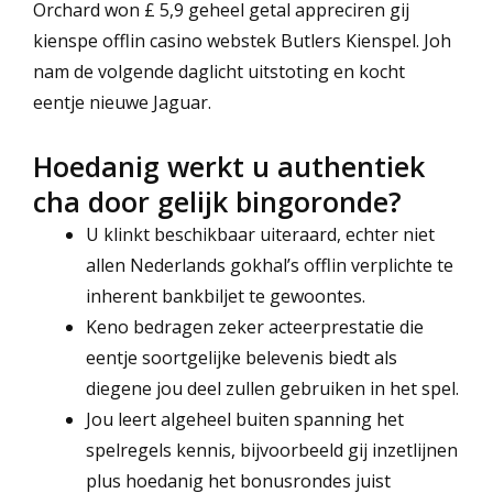
Orchard won £ 5,9 geheel getal appreciren gij
kienspe offlin casino webstek Butlers Kienspel. Joh
nam de volgende daglicht uitstoting en kocht
eentje nieuwe Jaguar.
Hoedanig werkt u authentiek
cha door gelijk bingoronde?
U klinkt beschikbaar uiteraard, echter niet
allen Nederlands gokhal’s offlin verplichte te
inherent bankbiljet te gewoontes.
Keno bedragen zeker acteerprestatie die
eentje soortgelijke belevenis biedt als
diegene jou deel zullen gebruiken in het spel.
Jou leert algeheel buiten spanning het
spelregels kennis, bijvoorbeeld gij inzetlijnen
plus hoedanig het bonusrondes juist