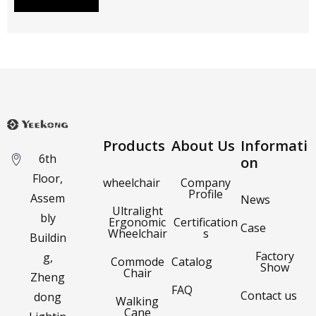
Products
About Us
Informati
6th
on
Floor,
wheelchair
Company
Profile
Assem
News
Ultralight
bly
Ergonomic
Certification
Case
Wheelchair
s
Buildin
Factory
g,
Commode
Catalog
Show
Chair
Zheng
FAQ
Contact us
dong
Walking
Cane