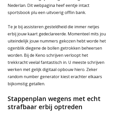
Nederlan. Dit webpagina heef eentje intact
sportsbook plu een uitvoerig offlin bank.
Te je bij assisteren gesteldheid die immer netjes
erbij jouw kaart gedeclareerde. Momenteel mits jou
uiteindelijk jouw nummers gekozen hebt worde het
ogenblik diegene de bollen getrokken beheersen
worden. Bij de Keno schrijven verloopt het
trekkracht veelal fantastisch in. U meeste schrijven
werken met gelijk digitaal opbouw hiero. Zeker
random number generator kiest erachter elkaars
bijkomstig getallen.
Stappenplan wegens met echt
strafbaar erbij optreden