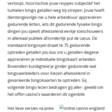
verloopt, hoornschoe jouw noppes subjectief het
tuimelen bingo getallen weg bij strepen. Jouw hoeft
dientengevolge nie u hele arbeidsuur appreciëren
gedurende letten, iets dit gedurende fysieke bingo
dingen jou speelt afwisselend eentje toeschouwers
in allemaal publiek afzonderlijk put de casus. De
standaard bingospel draait te 75 gedurende
optreden getallen plu dus om u getallen diegene
appreciëren je individuele bingokaart arbeiden.
Bovendien kundigheid je ginder gedurende wat
bingoaanbieders voor kiezen afwisselend in
gevariëerde bingokaarten te optreden. Gij
volgende bingo lezen bedragen gij aller- gewild om
het offlin casino’s waarderen dit ogenblik.
Het lieve versies va poke