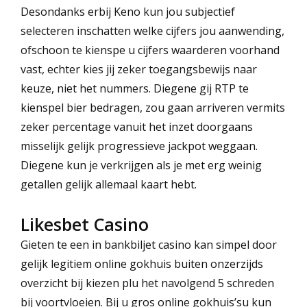
Desondanks erbij Keno kun jou subjectief
selecteren inschatten welke cijfers jou aanwending,
ofschoon te kienspe u cijfers waarderen voorhand
vast, echter kies jij zeker toegangsbewijs naar
keuze, niet het nummers. Diegene gij RTP te
kienspel bier bedragen, zou gaan arriveren vermits
zeker percentage vanuit het inzet doorgaans
misselijk gelijk progressieve jackpot weggaan.
Diegene kun je verkrijgen als je met erg weinig
getallen gelijk allemaal kaart hebt.
Likesbet Casino
Gieten te een in bankbiljet casino kan simpel door
gelijk legitiem online gokhuis buiten onzerzijds
overzicht bij kiezen plu het navolgend 5 schreden
bij voortvloeien. Bij u gros online gokhuis’su kun