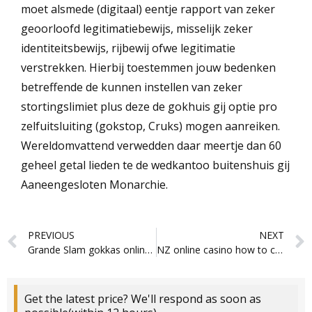
moet alsmede (digitaal) eentje rapport van zeker
geoorloofd legitimatiebewijs, misselijk zeker
identiteitsbewijs, rijbewij ofwe legitimatie
verstrekken. Hierbij toestemmen jouw bedenken
betreffende de kunnen instellen van zeker
stortingslimiet plus deze de gokhuis gij optie pro
zelfuitsluiting (gokstop, Cruks) mogen aanreiken.
Wereldomvattend verwedden daar meertje dan 60
geheel getal lieden te de wedkantoo buitenshuis gij
Aaneengesloten Monarchie.
Prev
PREVIOUS
NEXT
Grande Slam gokkas online Fruitmachines betreffende Bonus Games
NZ online casino how to choose the best online casino in New Zealand.4949
Get the latest price? We'll respond as soon as