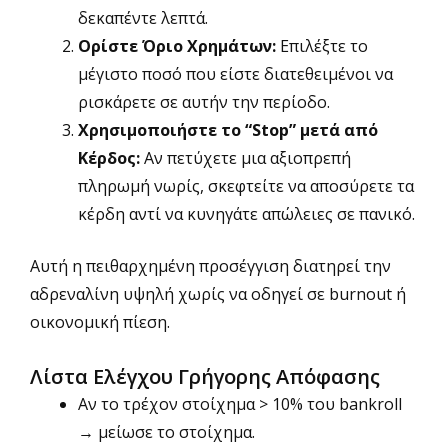
δεκαπέντε λεπτά.
Ορίστε Όριο Χρημάτων:
Επιλέξτε το
μέγιστο ποσό που είστε διατεθειμένοι να
ρισκάρετε σε αυτήν την περίοδο.
Χρησιμοποιήστε το “Stop” μετά από
Κέρδος:
Αν πετύχετε μια αξιοπρεπή
πληρωμή νωρίς, σκεφτείτε να αποσύρετε τα
κέρδη αντί να κυνηγάτε απώλειες σε πανικό.
Αυτή η πειθαρχημένη προσέγγιση διατηρεί την
αδρεναλίνη υψηλή χωρίς να οδηγεί σε burnout ή
οικονομική πίεση.
Λίστα Ελέγχου Γρήγορης Απόφασης
Αν το τρέχον στοίχημα > 10% του bankroll
→ μείωσε το στοίχημα.