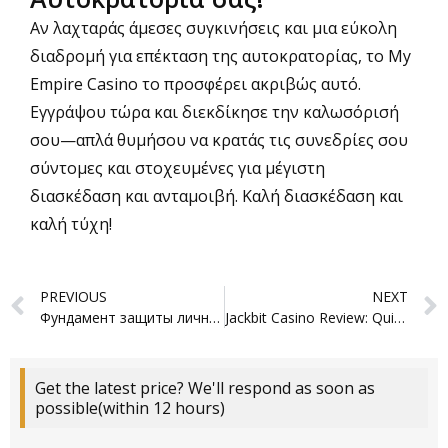
Αν λαχταράς άμεσες συγκινήσεις και μια εύκολη
διαδρομή για επέκταση της αυτοκρατορίας, το My
Empire Casino το προσφέρει ακριβώς αυτό.
Εγγράψου τώρα και διεκδίκησε την καλωσόρισή
σου—απλά θυμήσου να κρατάς τις συνεδρίες σου
σύντομες και στοχευμένες για μέγιστη
διασκέδαση και ανταμοιβή. Καλή διασκέδαση και
καλή τύχη!
Prev
PREVIOUS
NEXT
Фундамент защиты личных информации: принципы и методы
Jackbit Casino Review: Quick Play & Instant Wins for the Fast‑Paced Gamer
Get the latest price? We'll respond as soon as
possible(within 12 hours)