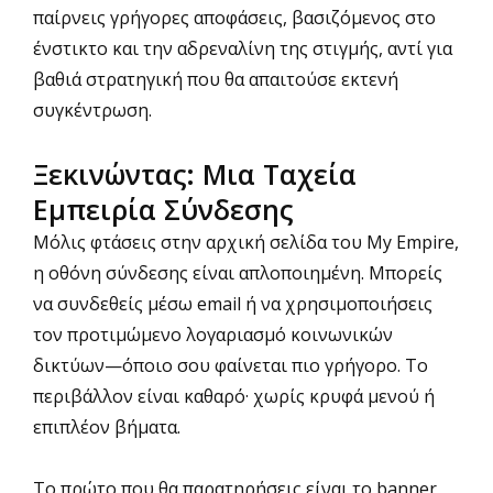
παίρνεις γρήγορες αποφάσεις, βασιζόμενος στο
ένστικτο και την αδρεναλίνη της στιγμής, αντί για
βαθιά στρατηγική που θα απαιτούσε εκτενή
συγκέντρωση.
Ξεκινώντας: Μια Ταχεία
Εμπειρία Σύνδεσης
Μόλις φτάσεις στην αρχική σελίδα του My Empire,
η οθόνη σύνδεσης είναι απλοποιημένη. Μπορείς
να συνδεθείς μέσω email ή να χρησιμοποιήσεις
τον προτιμώμενο λογαριασμό κοινωνικών
δικτύων—όποιο σου φαίνεται πιο γρήγορο. Το
περιβάλλον είναι καθαρό· χωρίς κρυφά μενού ή
επιπλέον βήματα.
Το πρώτο που θα παρατηρήσεις είναι το banner