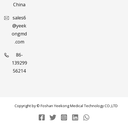
China
sales6
@yeek
ongmd
.com
86-
139299
56214
Copyright by © Foshan Yeekong Medical Technology CO.,LTD