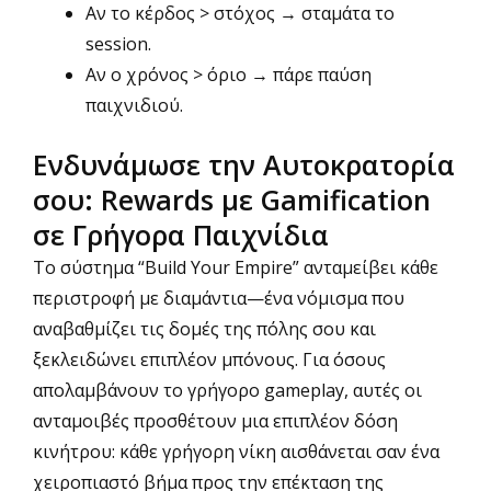
Αν το κέρδος > στόχος → σταμάτα το
session.
Αν ο χρόνος > όριο → πάρε παύση
παιχνιδιού.
Ενδυνάμωσε την Αυτοκρατορία
σου: Rewards με Gamification
σε Γρήγορα Παιχνίδια
Το σύστημα “Build Your Empire” ανταμείβει κάθε
περιστροφή με διαμάντια—ένα νόμισμα που
αναβαθμίζει τις δομές της πόλης σου και
ξεκλειδώνει επιπλέον μπόνους. Για όσους
απολαμβάνουν το γρήγορο gameplay, αυτές οι
ανταμοιβές προσθέτουν μια επιπλέον δόση
κινήτρου: κάθε γρήγορη νίκη αισθάνεται σαν ένα
χειροπιαστό βήμα προς την επέκταση της