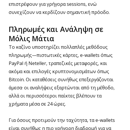
επιστρέφουν για γρήγορα sessions, ενώ
συνεχίζουν να κερδίζουν σημαντική πρόοδο.
Πληρωμές και Ανάληψη σε
Μόλις Μάτια
Το καζίνο υποστηρίζει πολλαπλές μεθόδους
πληρωμής—πιστωτικές κάρτες, e-wallets όπως
PayPal ή Neteller, τραπεζικές μεταφορές, και
ακόμα και επιλογές κρυπτονομισμάτων όπως
Bitcoin. Οι καταθέσεις συνήθως επεξεργάζονται
άμεσα· οι αναλήψεις εξαρτώνται από τη μέθοδο,
αλλά οι περισσότεροι παίκτες βλέπουν τα
χρήματα μέσα σε 24 ώρες.
Για όσους προτιμούν την ταχύτητα, τα e-wallets
είναι συνήθως η πιο γρήγορη διαδρομή για να