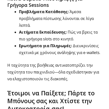
Γρήγορα Sessions
Προβλήματα Κατάθεσης:
Άμεσα
προβλήματα πίστωσης λύνονται σε λίγα
λεπτά.
Αιτήματα Εκπαίδευσης:
Πώς να βρεις τα
πιο γρήγορα slots στο κινητό.
Ερωτήματα για Πληρωμές:
Διευκρινίσεις
σχετικά με χρόνους ανάληψης για e-wallets.
Η ταχύτητα της βοήθειας αντικατοπτρίζει την
ταχύτητα του παιχνιδιού—όλα σχεδιάστηκαν για
να ελαχιστοποιούν τις διακοπές.
Έτοιμοι να Παίξετε; Πάρτε το
Μπόνους σας και Χτίστε την
Αυτοκρατορία σας!