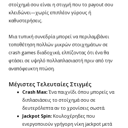
στοίχημά σου είναι η στιγμή που το payout σου
κλειδώνει—χωρίς επιπλέον γύρους ή
καθυστερήσεις.
Μια τυπική συνεδρία μπορεί να περιλαμβάνει
τοποθέτηση πολλών μικρών στοιχημάτων σε
crash games διαδοχικά, ελπίζοντας ότι ένα θα
φτάσει σε υψηλό πολλαπλασιαστή πριν από την
αναπόφευκτη πτώση.
Μέγιστες Τελευταίες Στιγμές
Crash Max:
Ένα παιχνίδι όπου μπορείς να
διπλασιάσεις το στοίχημά σου σε
δευτερόλεπτα αν το χρονίσεις σωστά.
Jackpot Spin:
Κουλοχέρηδες που
ενεργοποιούν γρήγορη νίκη jackpot μετά