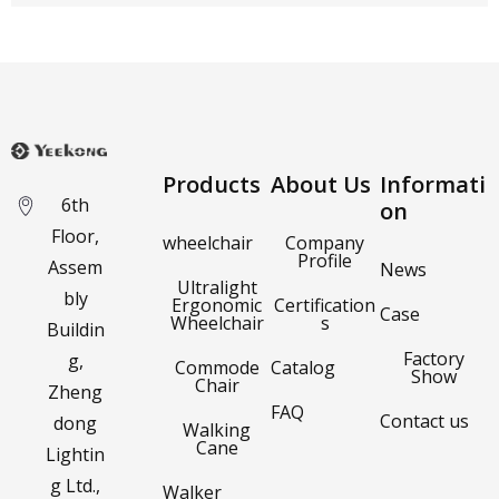
Products
About Us
Informati
6th
on
Floor,
wheelchair
Company
Profile
Assem
News
Ultralight
bly
Ergonomic
Certification
Case
Wheelchair
s
Buildin
Factory
g,
Commode
Catalog
Show
Chair
Zheng
FAQ
Contact us
dong
Walking
Cane
Lightin
g Ltd.,
Walker