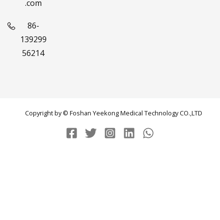
.com
86-
139299
56214
Copyright by © Foshan Yeekong Medical Technology CO.,LTD