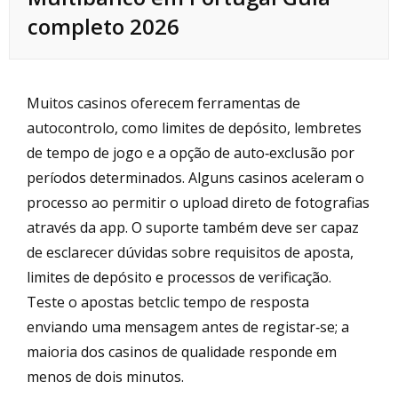
completo 2026
Muitos casinos oferecem ferramentas de
autocontrolo, como limites de depósito, lembretes
de tempo de jogo e a opção de auto‑exclusão por
períodos determinados. Alguns casinos aceleram o
processo ao permitir o upload direto de fotografias
através da app. O suporte também deve ser capaz
de esclarecer dúvidas sobre requisitos de aposta,
limites de depósito e processos de verificação.
Teste o
apostas betclic
tempo de resposta
enviando uma mensagem antes de registar‑se; a
maioria dos casinos de qualidade responde em
menos de dois minutos.