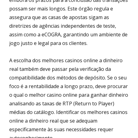
possam ser mais longos. Este órgão regula e
assegura que as casas de apostas sigam as
diretrizes de agências independentes de teste,
assim como a eCOGRA, garantindo um ambiente de
jogo justo e legal para os clientes.
A escolha dos melhores casinos online a dinheiro
real também deve passar pela verificação da
compatibilidade dos métodos de depósito. Se o seu
foco é a rentabilidade a longo prazo, deve procurar
o qual o melhor casino online para ganhar dinheiro
analisando as taxas de RTP (Return to Player)
médias do catálogo. Identificar os melhores casinos
online a dinheiro real que se adequam
especificamente às suas necessidades requer
autoconhecimento.