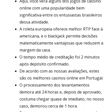
Aqui, você verá alguns dos jogos de cassino
online com uma popularidade bem
significativa entre os entusiastas brasileiros
dessa atividade.
A roleta europeia oferece melhor RTP face à
americana, e o blackjack permite decisões
matematicamente vantajosas que reduzem a
margem da casa.
O tempo médio de creditação foi 2 minutos
após depósito confirmado.
De acordo com as nossas avaliações, estes
são os melhores casinos online em Portugal.
O processamento dos levantamentos
demora até 24 horas e, depois de aprovado,
costuma chegar quase de imediato, no nosso
caso, demorou cerca de 1 hora.