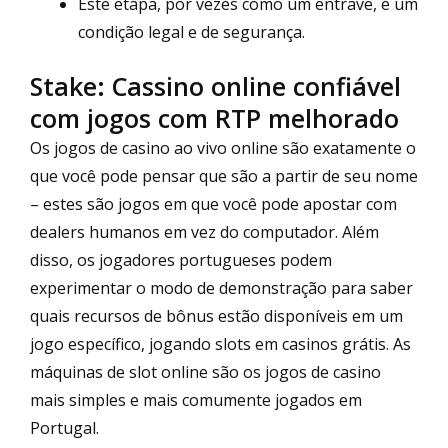
Este etapa, por vezes como um entrave, é um
condição legal e de segurança.
Stake: Cassino online confiável
com jogos com RTP melhorado
Os jogos de casino ao vivo online são exatamente o
que você pode pensar que são a partir de seu nome
– estes são jogos em que você pode apostar com
dealers humanos em vez do computador. Além
disso, os jogadores portugueses podem
experimentar o modo de demonstração para saber
quais recursos de bônus estão disponíveis em um
jogo específico, jogando slots em casinos grátis. As
máquinas de slot online são os jogos de casino
mais simples e mais comumente jogados em
Portugal.