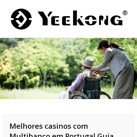
Skip
to
content
Home
>
News
Melhores casinos com
Multibanco em Portugal Guia