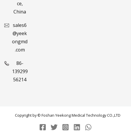
ce,
China
sales6
@yeek
ongmd
.com
86-
139299
56214
Copyright by © Foshan Yeekong Medical Technology CO.,LTD