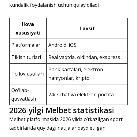
kundalik foydalanish uchun qulay qiladi.
Ilova
Tavsif
xususiyati
Platformalar
Android, iOS
Tikish turlari
Real vaqtda, oldindan, ekspress
Bank kartalari, elektron
To‘lov usullari
hamyonlar, kripto
Qo‘llab-
24/7 chat va elektron pochta
quvvatlash
2026 yilgi Melbet statistikasi
Melbet platformasida 2026 yilda o‘tkazilgan sport
tadbirlarida quyidagi natijalar qayd etilgan: