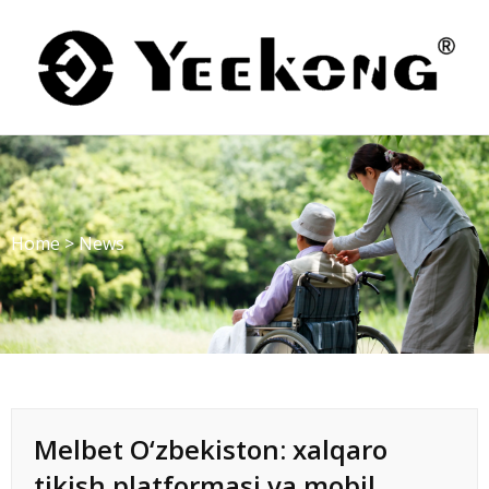
Skip
to
content
Home
>
News
Melbet O‘zbekiston: xalqaro
tikish platformasi va mobil