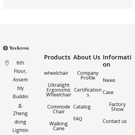
Products
About Us
Informati
6th
on
Floor,
wheelchair
Company
Profile
Assem
News
Ultralight
bly
Ergonomic
Certification
Case
Wheelchair
s
Buildin
Factory
g,
Commode
Catalog
Show
Chair
Zheng
FAQ
Contact us
dong
Walking
Cane
Lightin