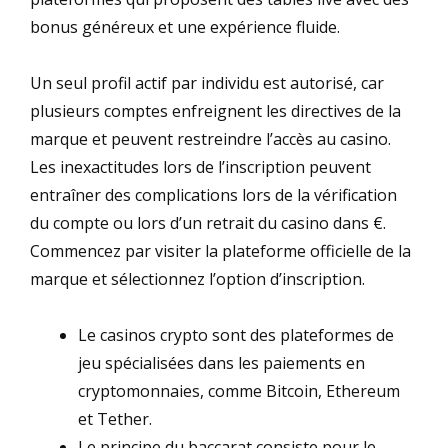
bonus généreux et une expérience fluide.
Un seul profil actif par individu est autorisé, car
plusieurs comptes enfreignent les directives de la
marque et peuvent restreindre l’accès au casino.
Les inexactitudes lors de l’inscription peuvent
entraîner des complications lors de la vérification
du compte ou lors d’un retrait du casino dans €.
Commencez par visiter la plateforme officielle de la
marque et sélectionnez l’option d’inscription.
Le casinos crypto sont des plateformes de
jeu spécialisées dans les paiements en
cryptomonnaies, comme Bitcoin, Ethereum
et Tether.
Le principe du baccarat consiste pour le