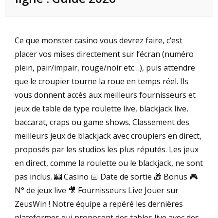
Ce que
monster casino
vous devrez faire, c’est
placer vos mises directement sur l’écran (numéro
plein, pair/impair, rouge/noir etc…), puis attendre
que le croupier tourne la roue en temps réel. Ils
vous donnent accès aux meilleurs fournisseurs et
jeux de table de type roulette live, blackjack live,
baccarat, craps ou game shows. Classement des
meilleurs jeux de blackjack avec croupiers en direct,
proposés par les studios les plus réputés. Les jeux
en direct, comme la roulette ou le blackjack, ne sont
pas inclus. 🎰 Casino 📅 Date de sortie 🎁 Bonus 🎮
N° de jeux live 🎥 Fournisseurs Live Jouer sur
ZeusWin ! Notre équipe a repéré les dernières
plateformes qui proposent des tables live avec des