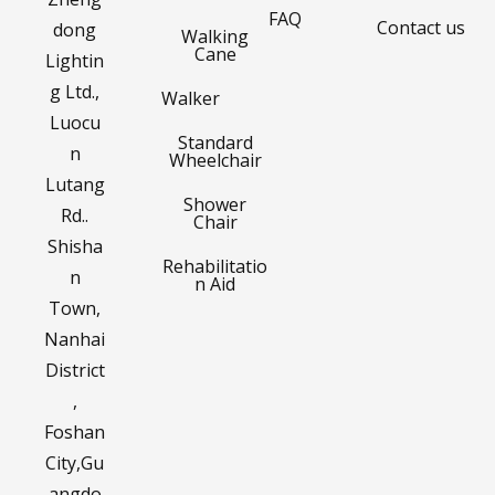
FAQ
Contact us
dong
Walking
Cane
Lightin
g Ltd.,
Walker
Luocu
Standard
n
Wheelchair
Lutang
Shower
Rd..
Chair
Shisha
Rehabilitatio
n
n Aid
Town,
Nanhai
District
,
Foshan
City,Gu
angdo