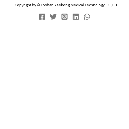
Copyright by © Foshan Yeekong Medical Technology CO.,LTD