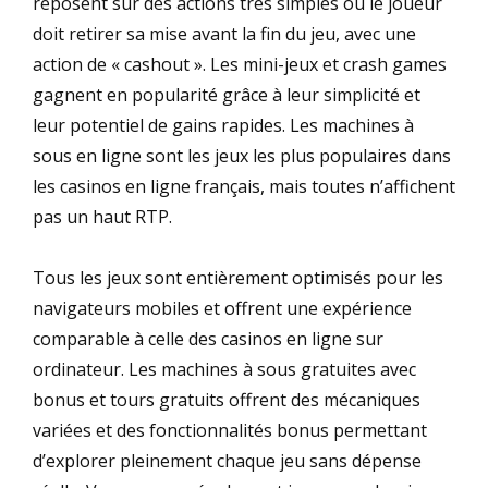
reposent sur des actions très simples où le joueur
doit retirer sa mise avant la fin du jeu, avec une
action de « cashout ». Les mini-jeux et crash games
gagnent en popularité grâce à leur simplicité et
leur potentiel de gains rapides. Les machines à
sous en ligne sont les jeux les plus populaires dans
les casinos en ligne français, mais toutes n’affichent
pas un haut RTP.
Tous les jeux sont entièrement optimisés pour les
navigateurs mobiles et offrent une expérience
comparable à celle des casinos en ligne sur
ordinateur. Les machines à sous gratuites avec
bonus et tours gratuits offrent des mécaniques
variées et des fonctionnalités bonus permettant
d’explorer pleinement chaque jeu sans dépense