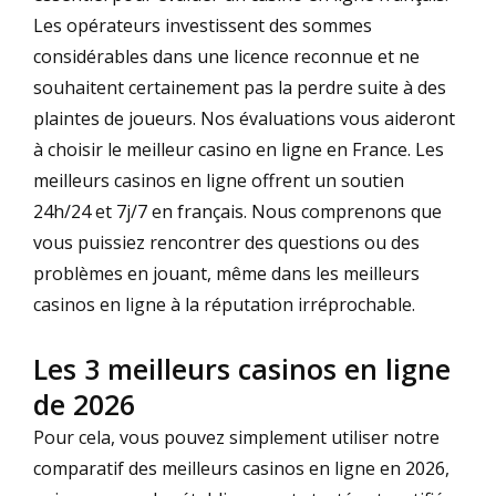
Les opérateurs investissent des sommes
considérables dans une licence reconnue et ne
souhaitent certainement pas la perdre suite à des
plaintes de joueurs. Nos évaluations vous aideront
à choisir le meilleur casino en ligne en France. Les
meilleurs casinos en ligne offrent un soutien
24h/24 et 7j/7 en français. Nous comprenons que
vous puissiez rencontrer des questions ou des
problèmes en jouant, même dans les meilleurs
casinos en ligne à la réputation irréprochable.
Les 3 meilleurs casinos en ligne
de 2026
Pour cela, vous pouvez simplement utiliser notre
comparatif des meilleurs casinos en ligne en 2026,