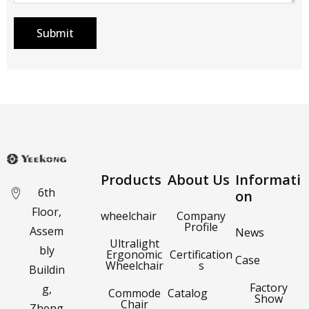
Submit
Products
About Us
Informati
6th
on
Floor,
wheelchair
Company
Profile
Assem
News
Ultralight
bly
Ergonomic
Certification
Case
Wheelchair
s
Buildin
Factory
g,
Commode
Catalog
Show
Chair
Zheng