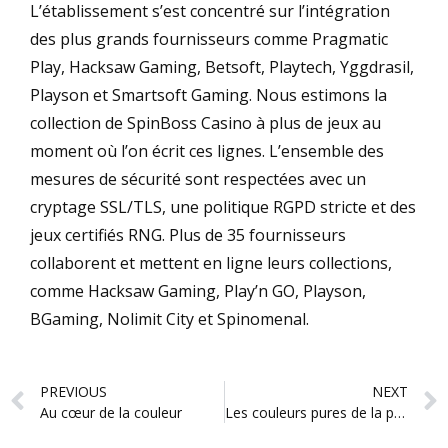
L’établissement s’est concentré sur l’intégration
des plus grands fournisseurs comme Pragmatic
Play, Hacksaw Gaming, Betsoft, Playtech, Yggdrasil,
Playson et Smartsoft Gaming. Nous estimons la
collection de SpinBoss Casino à plus de jeux au
moment où l’on écrit ces lignes. L’ensemble des
mesures de sécurité sont respectées avec un
cryptage SSL/TLS, une politique RGPD stricte et des
jeux certifiés RNG. Plus de 35 fournisseurs
collaborent et mettent en ligne leurs collections,
comme Hacksaw Gaming, Play’n GO, Playson,
BGaming, Nolimit City et Spinomenal.
Prev
PREVIOUS
NEXT
Au cœur de la couleur
Les couleurs pures de la porcelaine de Chine au musée Guimet