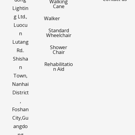
Walking
Cane
Lightin
g Ltd.,
Walker
Luocu
Standard
n
Wheelchair
Lutang
Shower
Rd..
Chair
Shisha
Rehabilitatio
n
n Aid
Town,
Nanhai
District
,
Foshan
City,Gu
angdo
ng