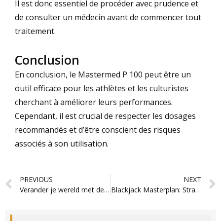
Il est donc essentiel de procéder avec prudence et
de consulter un médecin avant de commencer tout
traitement.
Conclusion
En conclusion, le Mastermed P 100 peut être un
outil efficace pour les athlètes et les culturistes
cherchant à améliorer leurs performances.
Cependant, il est crucial de respecter les dosages
recommandés et d’être conscient des risques
associés à son utilisation.
Prev
PREVIOUS
NEXT
Verander je wereld met de magische kracht van win zoria
Blackjack Masterplan: Strategien, epic journey Slot Casino -Sites Tabellen, Tricks & mehr