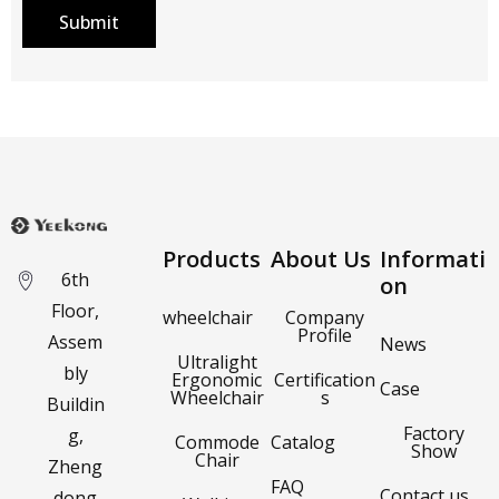
Submit
Products
About Us
Informati
6th
on
Floor,
wheelchair
Company
Profile
Assem
News
Ultralight
bly
Ergonomic
Certification
Case
Wheelchair
s
Buildin
Factory
g,
Commode
Catalog
Show
Chair
Zheng
FAQ
Contact us
dong