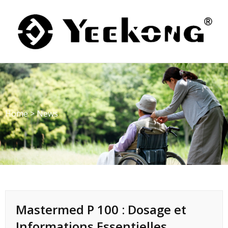
Skip
to
content
Home
>
News
Mastermed P 100 : Dosage et
Informations Essentielles