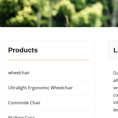
Products
L
wheelchair
Da
at
Ultralight Ergonomic Wheelchair
ve
co
in
Commode Chair
le
Walking Cane