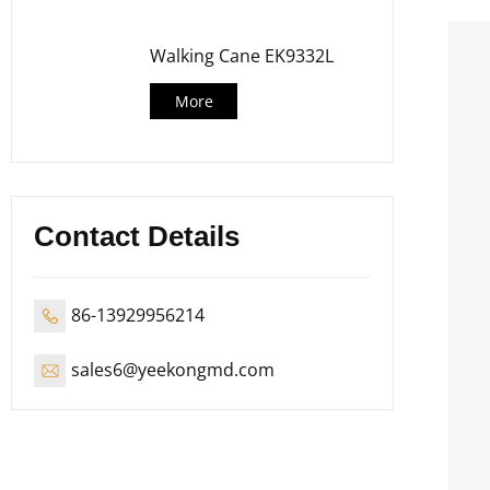
Walking Cane EK9332L
More
Contact Details
86-13929956214
sales6@yeekongmd.com