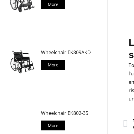
More
L
Wheelchair EK809AKD
More
To
l’
en
ri
un
Wheelchair EK802-35
P
More