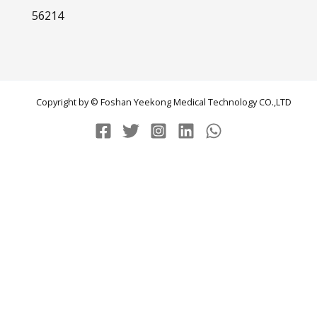
56214
Copyright by © Foshan Yeekong Medical Technology CO.,LTD