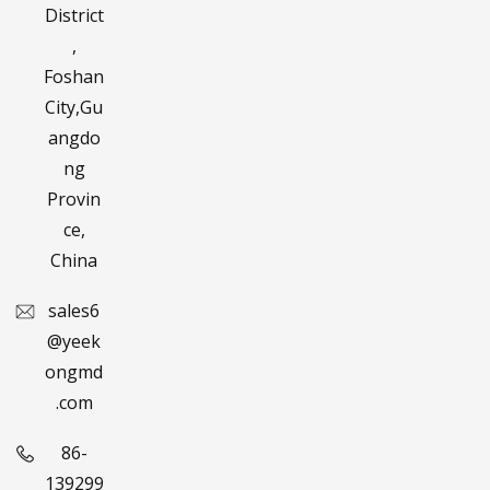
District
,
Foshan
City,Gu
angdo
ng
Provin
ce,
China
sales6
@yeek
ongmd
.com
86-
139299