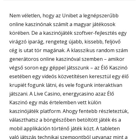
Nem véletlen, hogy az Unibet a legnépszerűbb
online kaszinónak számít a magyar játékosok
körében. De a kaszinójáték szoftver-fejlesztés egy
virágzó iparág, rengeteg újabb, kissebb, feljövő
cég is utat tör magának. A klasszikus random szám
generátoros online kaszinóval szemben – amikor
végső soron egy géppel játsszunk – az Élő Kaszinó
esetében egy videós közvetítésen keresztül egy élő
krupiét fogunk látni, és vele fogunk interaktívan
játszani. A Live Casino,
energycasino
azaz Élő
Kaszinó egy más értelemben vett külön
kaszinójáték platform. Ahogy fentebb részleteztük,
választhatsz a böngészőben betöltött játék és a
mobil applikáción történő játék közt. A tableten
való játszás technikai szempontból ugyanaz mint a