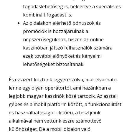
fogadáslehetőség is, beleértve a speciális és
kombinált fogadást is.
Az oldalakon elérhető bónuszok és
promóciók is hozzájárulnak a
népszerűségükhöz, hiszen az online
kaszinóban játszó felhasználók számára
ezek további előnyöket és kényelmi
lehetőségeket biztosítanak.
És ez azért köztünk legyen szólva, már elvárható
lenne egy olyan operátortól, ami hazánkban a
legjobb magyar kaszinók közé tartozik. Az asztali
gépes és a mobil platform között, a funkcionalitást
és használhatóságot illetően, a tesztjeink
alkalmával nem vettünk észre számottevő
különbséget. De a mobil oldalon való