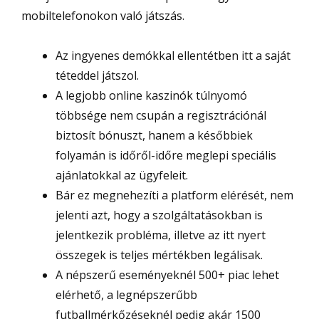
mobiltelefonokon való játszás.
Az ingyenes demókkal ellentétben itt a saját
téteddel játszol.
A legjobb online kaszinók túlnyomó
többsége nem csupán a regisztrációnál
biztosít bónuszt, hanem a későbbiek
folyamán is időről-időre meglepi speciális
ajánlatokkal az ügyfeleit.
Bár ez megnehezíti a platform elérését, nem
jelenti azt, hogy a szolgáltatásokban is
jelentkezik probléma, illetve az itt nyert
összegek is teljes mértékben legálisak.
A népszerű eseményeknél 500+ piac lehet
elérhető, a legnépszerűbb
futballmérkőzéseknél pedig akár 1500