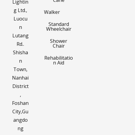
Lightin
g Ltd.,
Walker
Luocu
Standard
n
Wheelchair
Lutang
Shower
Rd..
Chair
Shisha
Rehabilitatio
n
n Aid
Town,
Nanhai
District
,
Foshan
City,Gu
angdo
ng