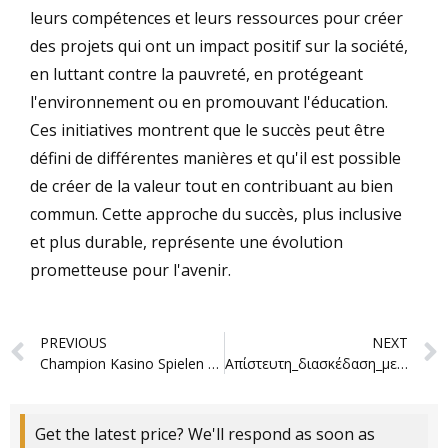
leurs compétences et leurs ressources pour créer
des projets qui ont un impact positif sur la société,
en luttant contre la pauvreté, en protégeant
l'environnement ou en promouvant l'éducation.
Ces initiatives montrent que le succès peut être
défini de différentes manières et qu'il est possible
de créer de la valeur tout en contribuant au bien
commun. Cette approche du succès, plus inclusive
et plus durable, représente une évolution
prometteuse pour l'avenir.
Prev
PREVIOUS
NEXT
Champion Kasino Spielen Sie attack on retro echtes Geld Provision 2026 mach weitere nicht mehr da deinem Bimbes!
Απίστευτη_διασκέδαση_με_το_chicken_road_game_casino_κε
Get the latest price? We'll respond as soon as