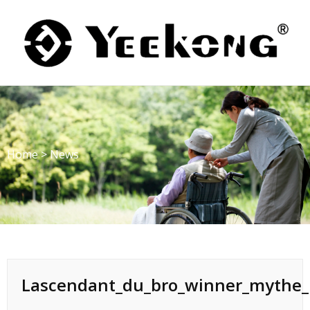
Skip
to
content
Home
>
News
Lascendant_du_bro_winner_mythe_