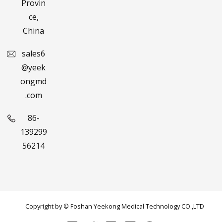
Provin
ce,
China
sales6
@yeek
ongmd
.com
86-
139299
56214
Copyright by © Foshan Yeekong Medical Technology CO.,LTD