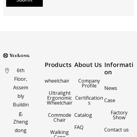
Products
About Us
Informati
6th
on
Floor,
wheelchair
Company
Profile
Assem
News
Ultralight
bly
Ergonomic
Certification
Case
Wheelchair
s
Buildin
Factory
g,
Commode
Catalog
Show
Chair
Zheng
FAQ
Contact us
dong
Walking
Cane