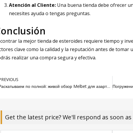
Atención al Cliente:
Una buena tienda debe ofrecer un s
necesites ayuda o tengas preguntas.
onclusión
contrar la mejor tienda de esteroides requiere tiempo y inv
ctores clave como la calidad y la reputación antes de tomar 
drás realizar una compra segura y efectiva.
rev
PREVIOUS
Раскатываем по полной: живой обзор Melbet для азартных профи из Москвы
Get the latest price? We'll respond as soon as