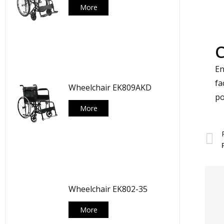
More
C
En
fa
Wheelchair EK809AKD
po
More
P
Wheelchair EK802-35
More