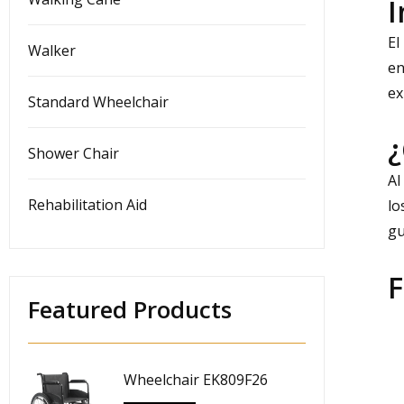
I
El
Walker
en
ex
Standard Wheelchair
¿
Shower Chair
Al
Rehabilitation Aid
lo
gu
F
Featured Products
Wheelchair EK809F26