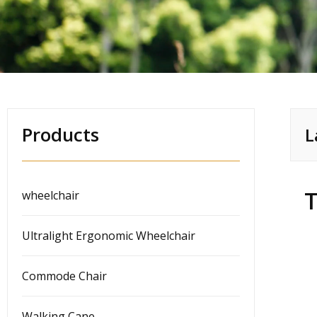
Products
L
T
wheelchair
Ultralight Ergonomic Wheelchair
Commode Chair
Walking Cane