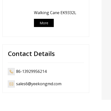
Walking Cane EK9332L
More
Contact Details
86-13929956214
sales6@yeekongmd.com