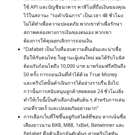
ใช้ API และบัญชีธนาคาร คาสิโนที่ถือเงินของคุณ
ไว้ในสถานะ “รอดำเนินการ” เป็นเวลา 48 ชั่วโมง
ไม่ได้ทำเพื่อความปลอดภัย พวกเขาทำเพื่อรักษา
สภาพคล่องทางการเงินของตนเอง พวกเขา
ต้องการให้คุณยกเลิกการถอนเงิน
“Dafabet เป็นเว็บที่มอบความตื่นเต้นและน่าเชื่อ
ถือให้กับคนไทย ในฐานะผู้เล่นใหม่ ผมได้รับโบนัส
ต้อนรับก้อนโตถึง 10,000 บาท มาพร้อมฟรีสปินถึง
50 ครั้ง การถอนเงินที่ทำได้ด้วย True Money
และคริปโตนั้นดำเนินการได้อย่างราบรื่น ยิ่งไป
กว่านั้นการสนับสนุนลูกค้าสดตลอด 24 ชั่วโมงยิ่ง
ทำให้เว็บนี้เป็นตัวเลือกอันดับต้น ๆ สำหรับการเล่น
เกมที่รวดเร็วและปลอดภัยอย่างมาก”
การเลือกเว็บที่ใช่ขึ้นอยู่กับสไตล์ที่ชอบ หากเน้นชื่อ
เสียงยาวนาน BK8, M88, 1xBet, Betwinner และ
Betabet คือตัวเลือกอันดับต้นๆ สายคริปโตทัน