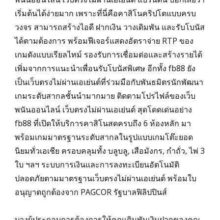
เริ่มต้นได้ง่ายมาก เพราะที่นี่คือคาสิโนคริปโตแบบครบ
วงจร สามารถสร้างไอดี ฝากเงิน วางเดิมพัน และรับโบนัส
ได้ตามต้องการ พร้อมฟีเจอร์แสดงอัตราจ่าย RTP ของ
เกมดังแบบเรียลไทม์ รองรับการเชื่อมต่อและสร้างรายได้
เพิ่มจากการแนะนำเพื่อนรับโบนัสพิเศษ อีกทั้ง fb88 ยัง
เป็นเว็บตรงไม่ผ่านเอเย่นต์ที่ร่วมมือกับพันธมิตรนักพัฒนา
เกมระดับสากลชั้นนำมากมาย ติดตามโปรไฟล์ของเว็บ
พนันออนไลน์ เว็บตรงไม่ผ่านเอเย่นต์ สุดโดดเด่นอย่าง
fb88 ที่เปิดให้บริการคาสิโนสดครบถึง 6 ห้องหลัก มา
พร้อมเกมมาตรฐานระดับสากลในรูปแบบเกมโต๊ะยอด
นิยมทั่วเอเชีย ครอบคลุมทั้ง บลูบลู, เสือมังกร, กำถั่ว, ไพ่ 3
ใบ ฯลฯ ระบบการเงินและการลงทะเบียนอัตโนมัติ
ปลอดภัยตามมาตรฐานเว็บตรงไม่ผ่านเอเย่นต์ พร้อมใบ
อนุญาตถูกต้องจาก PAGCOR รัฐบาลฟิลิปปินส์
บางผู้ประกอบการต้องการให้คุณเดิมพันเงินฝากของคุณ