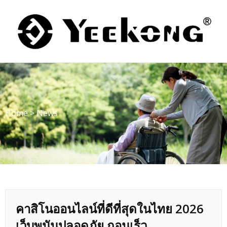
Skip
to
content
Home
>
News
คาสิโนออนไลน์ที่ดีที่สุดในไทย 2026
เว็บพนันปลอดภัย ถอนเร็ว