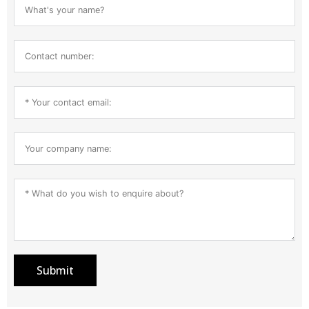
Submit