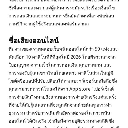
ซีเพื่อความสะดวก แต่ผู้เล่นควรระมัดระวังเรื่องเงื่อนไข
การถอนเงินและกระบวนการยืนยันตัวตนที่อาจซับซ้อน
ตามรีวิวจากผู้ใช้จริงบนแพลตฟอร์มสากล
ชื่อเสียงออนไลน์
ทีมงานของเราทดสอบเว็บพนันออนไลน์กว่า 50 แห่งและ
คัดเลือก 10 คาสิโนที่ดีที่สุดในปี 2026 โดยพิจารณาจาก
ใบอนุญาต ความเร็วในการถอนเงิน คุณภาพเกม และ
การรองรับผู้เล่นชาวไทยโดยเฉพาะ คาสิโนส่วนใหญ่มี
ไซต์หรือแอปที่ปรับเปลี่ยนได้ตามเบราว์เซอร์บนมือถือซึ่ง
คุณสามารถดาวน์โหลดได้จาก App store “เปอร์เซ็นต์
การจ่ายเงิน” หมายถึงส่วนของการจ่ายเงินจริงแต่ละครั้ง
ที่จ่ายให้กับผู้เล่นแทนที่จะถูกหักจากด้วยต้นทุนการทำ
ธุรกรรม สำหรับการเดิมพันอัตราต่อรองใน การพนัน
ออนไลน์ ได้เงินจริง เจ้ามือมีความยุติธรรมทางสถิติ ซึ่ง