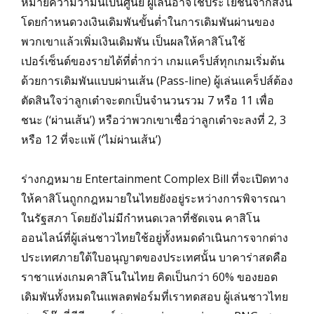
หมายความว่ามันเป็นศูนย์ ผู้เล่นอาจใช้ประโยชน์จากสิ่งนี้
โดยกำหนดวงเงินเดิมพันขั้นต่ำในการเดิมพันผ่านของ
พวกเขาแล้วเพิ่มเงินเดิมพัน เป็นผลให้คาสิโนใช้
เปอร์เซ็นต์ของรายได้ที่ต่ำกว่า เกมแคร็ปส์ทุกเกมเริ่มต้น
ด้วยการเดิมพันแบบผ่านเส้น (Pass-line) ผู้เล่นแคร็ปส์ต้อง
ตัดสินใจว่าลูกเต๋าจะตกเป็นจำนวนรวม 7 หรือ 11 เพื่อ
ชนะ (‘ผ่านเส้น’) หรือว่าพวกเขาเชื่อว่าลูกเต๋าจะลงที่ 2, 3
หรือ 12 ที่จะแพ้ (‘ไม่ผ่านเส้น’)
ร่างกฎหมาย Entertainment Complex Bill ที่จะเปิดทาง
ให้คาสิโนถูกกฎหมายในไทยยังอยู่ระหว่างการพิจารณา
ในรัฐสภา โดยยังไม่มีกำหนดเวลาที่ชัดเจน คาสิโน
ออนไลน์ที่ผู้เล่นชาวไทยใช้อยู่ทั้งหมดดำเนินการจากต่าง
ประเทศภายใต้ใบอนุญาตของประเทศนั้น บาคาร่าสดคือ
ราชาแห่งเกมคาสิโนในไทย คิดเป็นกว่า 60% ของยอด
เดิมพันทั้งหมดในแพลตฟอร์มที่เราทดสอบ ผู้เล่นชาวไทย