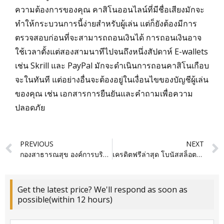
ความต้องการของคุณ คาสิโนออนไลน์ที่มีชื่อเสียงมักจะ
ทำให้กระบวนการนี้ง่ายสำหรับผู้เล่น แต่ก็ยังต้องมีการ
ตรวจสอบก่อนที่จะสามารถถอนเงินได้ การถอนเงินอาจ
ใช้เวลาตั้งแต่สองสามนาทีไปจนถึงหนึ่งสัปดาห์ E-wallets
เช่น Skrill และ PayPal มักจะดำเนินการถอนคาสิโนเกือบ
จะในทันที แต่อย่างอื่นจะต้องอยู่ในเงื่อนไขของบัญชีผู้เล่น
ของคุณ เช่น เอกสารการยืนยันและคำถามเพื่อความ
ปลอดภัย
Prev
PREVIOUS
NEXT
กองสาธารณสุข องค์การบริหารส่วนจังหวัดลำปาง
เครดิตฟรีล่าสุด โบนัสสล็อตสมาชิกใหม่ กดรับเองวันนี้
Get the latest price? We'll respond as soon as
possible(within 12 hours)