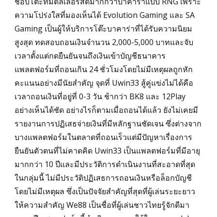
ชอบโต๊ะที่มีดีลเลอร์สดมากกว่าบาคาร่าแบบ RNG เพราะ
ความโปร่งใสที่มองเห็นได้ Evolution Gaming และ SA
Gaming เป็นผู้ให้บริการโต๊ะบาคาร่าที่ได้รับความนิยม
สูงสุด ทดสอบถอนเงินจำนวน 2,000-5,000 บาทและจับ
เวลาตั้งแต่กดยืนยันจนถึงเงินเข้าบัญชีธนาคาร
แพลตฟอร์มที่ถอนเกิน 24 ชั่วโมงโดยไม่มีเหตุผลถูกหัก
คะแนนอย่างมีนัยสำคัญ จุดที่ Uwin33 สู้คู่แข่งไม่ได้คือ
เวลาถอนเงินที่อยู่ที่ 0-3 วัน ช้ากว่า BK8 และ 12Play
อย่างเห็นได้ชัด อย่างไรก็ตามเมื่อถอนได้แล้ว ยังไม่เคยมี
รายงานการปฏิเสธจ่ายเงินที่มีหลักฐานชัดเจน ซึ่งต่างจาก
บางแพลตฟอร์มในตลาดที่ถอนเร็วแต่มีปัญหาเรื่องการ
ยืนยันตัวตนที่ไม่คาดคิด Uwin33 เป็นแพลตฟอร์มที่มีอายุ
มากกว่า 10 ปีและมีประวัติการดำเนินงานที่สะอาดที่สุด
ในกลุ่มนี้ ไม่มีประวัติปฏิเสธการถอนเงินหรือล็อกบัญชี
โดยไม่มีเหตุผล ซึ่งเป็นปัจจัยสำคัญที่สุดที่ผู้เล่นระยะยาว
ให้ความสำคัญ We88 เป็นชื่อที่ผู้เล่นชาวไทยรู้จักดีมา