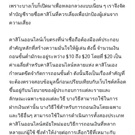
เพราะบางเว็บก็เปิดมาเพื่อหลอกลวงแบบเนียน ๆ เราจึงจัด
ทำบัญชีรายชื่อคาสิโนที่ควรเลี่ยงเพื่อปกป้องผู้เล่นจาก
ความเสี่ยง
คาสิโนออนไลน์เว็บตรงที่น่าเชื่อถือต้องมีองค์ประกอบ
สำคัญหลักที่สร้างความมั่นใจให้ผู้เล่น ดังนี้ จำนวนเงิน
ถอนขั้นต่ำมักจะอยู่ระหว่าง $10 ถึง $20 โดยที่ $20 เป็น
ค่าเฉลี่ยสำหรับคาสิโนออนไลน์หลายแห่ง คาสิโนเอง
กำหนดขีดจำกัดการถอนขั้นต่ำ ดังนั้นจึงเป็นเรื่องสำคัญที่
จะต้องตรวจสอบข้อมูลนี้ก่อนเปรียบเทียบกับเว็บไซต์สล็อต
ขึ้นอยู่กับนโยบายของผู้ประกอบการแต่ละรายและ
ลักษณะเฉพาะของแต่ละวิธี บางวิธีสามารถใช้ในการ
ฝากเงินเท่านั้น บางวิธีใช้สำหรับการถอนเงินโดยเฉพาะ
และวิธีอื่นๆ สามารถใช้ในการดำเนินการทั้งสองประเภท
คาสิโนออนไลน์สมัยใหม่มอบวิธีการถอนเงินที่หลาก
หลายแก่ผู้ใช้ ซึ่งทำให้ง่ายต่อการเลือกวิธีที่เหมาะกับ