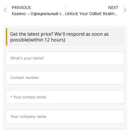
Prev
PREVIOUS
NEXT
Казино – Официальный сайт Pin Up Casino Входи и играй.3572
Unlock Your Odibet Realm Seamlessly with Effortless My Account Login
Get the latest price? We'll respond as soon as
possible(within 12 hours)