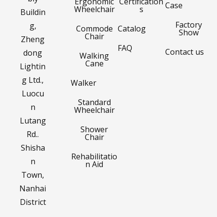
Ergonomic
Certification
Case
Wheelchair
s
Buildin
Factory
g,
Commode
Catalog
Show
Chair
Zheng
FAQ
Contact us
dong
Walking
Cane
Lightin
g Ltd.,
Walker
Luocu
Standard
n
Wheelchair
Lutang
Shower
Rd..
Chair
Shisha
Rehabilitatio
n
n Aid
Town,
Nanhai
District
,