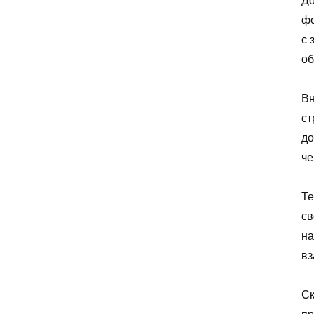
До
фо
с 
об
Вн
ст
до
че
Те
св
на
вз
Ск