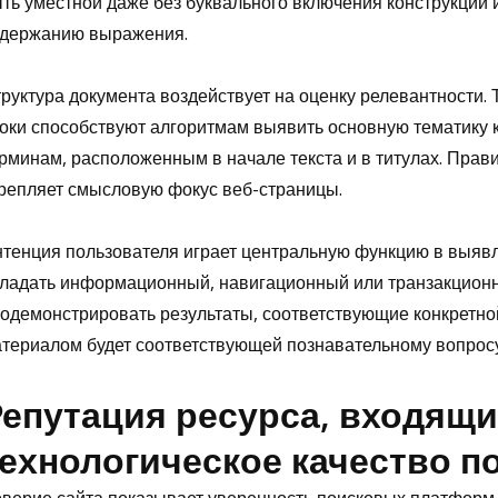
ть уместной даже без буквального включения конструкции 
держанию выражения.
руктура документа воздействует на оценку релевантности.
оки способствуют алгоритмам выявить основную тематику 
рминам, расположенным в начале текста и в титулах. Прав
репляет смысловую фокус веб-страницы.
тенция пользователя играет центральную функцию в выявл
ладать информационный, навигационный или транзакционн
одемонстрировать результаты, соответствующие конкретной
териалом будет соответствующей познавательному вопросу,
епутация ресурса, входящи
ехнологическое качество п