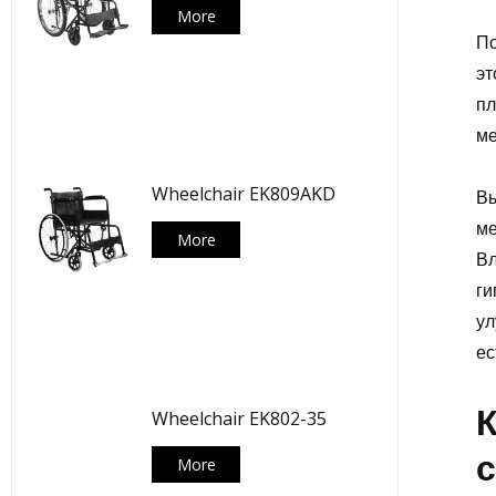
More
По
эт
пл
ме
Wheelchair EK809AKD
Вы
ме
More
Вл
ги
ул
ес
К
Wheelchair EK802-35
More