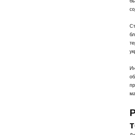
бы
со
Ст
бл
те
ук
Ин
об
пр
ма
Р
т