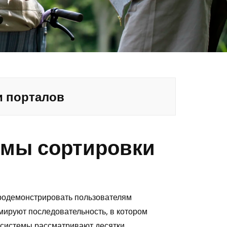
и порталов
змы сортировки
родемонстрировать пользователям
ируют последовательность, в котором
 системы рассматривают десятки