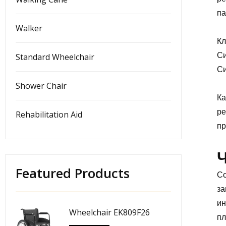
па
Walker
Кл
Си
Standard Wheelchair
Си
Shower Chair
Ка
ре
Rehabilitation Aid
пр
Ч
Featured Products
Со
за
ин
Wheelchair EK809F26
пл