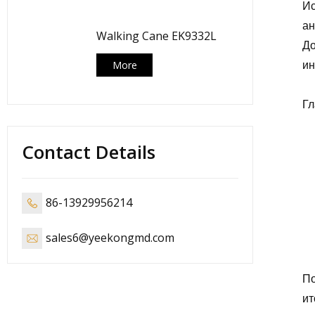
Ис
ан
Walking Cane EK9332L
До
и
More
Гл
Contact Details
86-13929956214
sales6@yeekongmd.com
По
ит