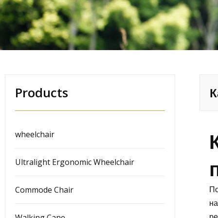
Products
К
wheelchair
Ultralight Ergonomic Wheelchair
По
Commode Chair
на
ре
Walking Cane