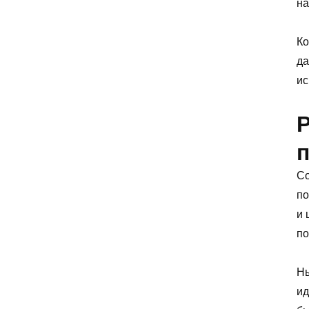
на
Ко
да
ис
Со
по
и 
по
Ны
ид