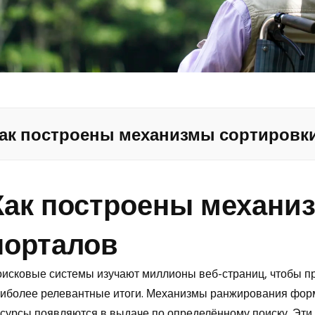
ак построены механизмы сортировк
Как построены механи
порталов
исковые системы изучают миллионы веб-страниц, чтобы п
иболее релевантные итоги. Механизмы ранжирования форм
сурсы появляются в выдаче по определённому поиску. Эти