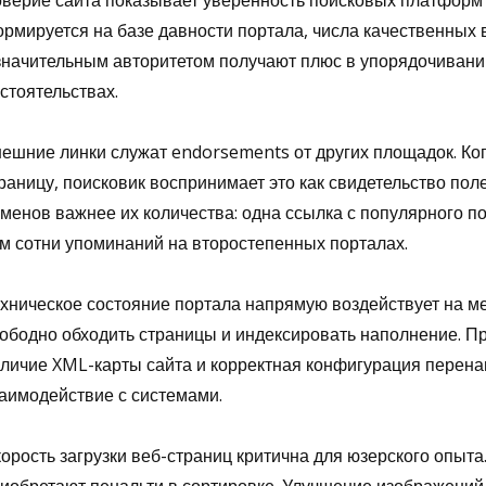
верие сайта показывает уверенность поисковых платформ 
рмируется на базе давности портала, числа качественных
значительным авторитетом получают плюс в упорядочивани
стоятельствах.
ешние линки служат endorsements от других площадок. Ког
раницу, поисковик воспринимает это как свидетельство пол
менов важнее их количества: одна ссылка с популярного п
м сотни упоминаний на второстепенных порталах.
хническое состояние портала напрямую воздействует на м
ободно обходить страницы и индексировать наполнение. Пр
личие XML-карты сайта и корректная конфигурация перена
аимодействие с системами.
орость загрузки веб-страниц критична для юзерского опыт