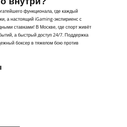
то внутри?
огатейшего функционала, где каждый
вки, а настоящий iGaming-экспириенс с
ыми ставками! В Москве, где спорт живёт
бытий, а быстрый доступ 24/7. Поддержка
адежный боксер в тяжелом бою против
ы