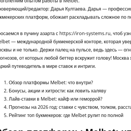
оголетним опытом работы в Melbet.
роверяющий/редактор:
Дарья Култаева
. Дарья — професси
кмекерских платформ, обожает раскладывать сложное по п
осаемся в пучину азарта с
https://iron-systems.ru
, чтоб у
lbet — международной букмекерской конторе, которая уве
сквы и не только. Держи палец на пульсе, ведь здесь — огн
огнозов, от которых любой беттер вскружит голову! Москва 
ркий путеводитель в мире ставок и интриги.
Обзор платформы Melbet: что внутри?
Бонусы, акции и хитрости: как ловить халяву
Лайв-ставки в Melbet: кайф или геморрой?
Прогнозы на 2026 год: ставки с чувством, толком, расс
Рейтинг топ букмекеров: где Melbet рулит по полной