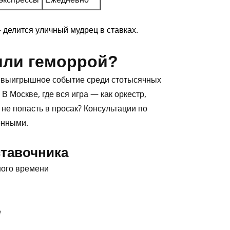
делится уличный мудрец в ставках.
 или геморрой?
ти выигрышное событие среди стотысячных
В Москве, где вся игра — как оркестр,
 не попасть в просак? Консультации по
енными.
ставочника
ного времени
е