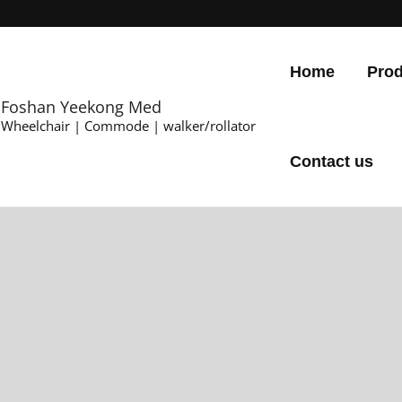
Home
Prod
Foshan Yeekong Med
Wheelchair | Commode | walker/rollator
Contact us