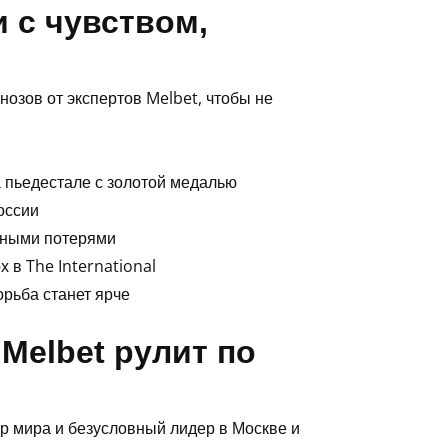
и с чувством,
гнозов от экспертов Melbet, чтобы не
 пьедестале с золотой медалью
оссии
ьными потерями
х в The International
орьба станет ярче
 Melbet рулит по
ор мира и безусловный лидер в Москве и