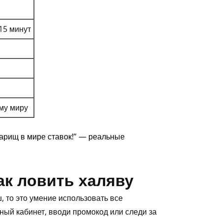
15 минут
му миру
варищ в мире ставок!” — реальные
ак ловить халяву
, то это умение использовать все
ный кабинет, вводи промокод или следи за