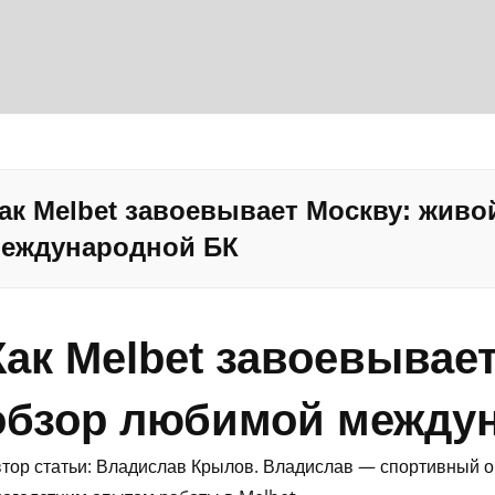
ак Melbet завоевывает Москву: жив
еждународной БК
Как Melbet завоевывае
обзор любимой между
тор статьи:
Владислав Крылов
. Владислав — спортивный о