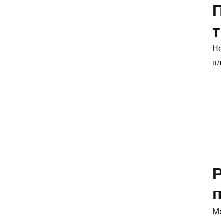
П
т
Не
пл
Р
Me