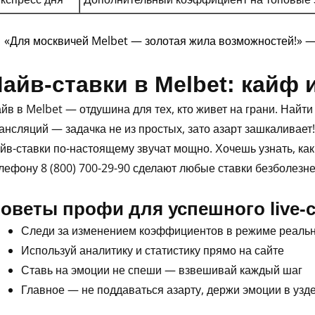
«Для москвичей Melbet — золотая жила возможностей!» — 
айв-ставки в Melbet: кайф
йв в Melbet — отдушина для тех, кто живет на грани. Най
ансляций — задачка не из простых, зато азарт зашкаливает! 
йв-ставки по-настоящему звучат мощно. Хочешь узнать, как
лефону 8 (800) 700-29-90 сделают любые ставки безболезн
оветы профи для успешного live-
Следи за изменением коэффициентов в режиме реаль
Используй аналитику и статистику прямо на сайте
Ставь на эмоции не спеши — взвешивай каждый шаг
Главное — не поддаваться азарту, держи эмоции в узд