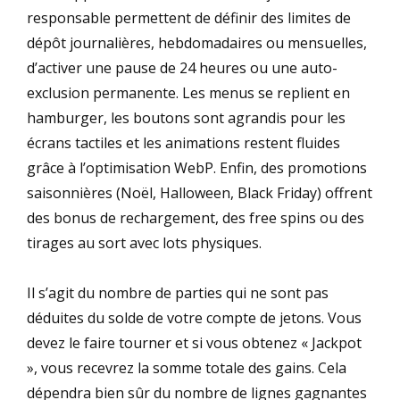
responsable permettent de définir des limites de
dépôt journalières, hebdomadaires ou mensuelles,
d’activer une pause de 24 heures ou une auto-
exclusion permanente. Les menus se replient en
hamburger, les boutons sont agrandis pour les
écrans tactiles et les animations restent fluides
grâce à l’optimisation WebP. Enfin, des promotions
saisonnières (Noël, Halloween, Black Friday) offrent
des bonus de rechargement, des free spins ou des
tirages au sort avec lots physiques.
Il s’agit du nombre de parties qui ne sont pas
déduites du solde de votre compte de jetons. Vous
devez le faire tourner et si vous obtenez « Jackpot
», vous recevrez la somme totale des gains. Cela
dépendra bien sûr du nombre de lignes gagnantes