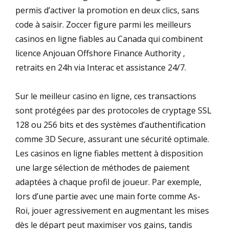
permis d’activer la promotion en deux clics, sans
code à saisir. Zoccer figure parmi les meilleurs
casinos en ligne fiables au Canada qui combinent
licence Anjouan Offshore Finance Authority ,
retraits en 24h via Interac et assistance 24/7.
Sur le meilleur casino en ligne, ces transactions
sont protégées par des protocoles de cryptage SSL
128 ou 256 bits et des systèmes d’authentification
comme 3D Secure, assurant une sécurité optimale.
Les casinos en ligne fiables mettent à disposition
une large sélection de méthodes de paiement
adaptées à chaque profil de joueur. Par exemple,
lors d’une partie avec une main forte comme As-
Roi, jouer agressivement en augmentant les mises
dès le départ peut maximiser vos gains, tandis