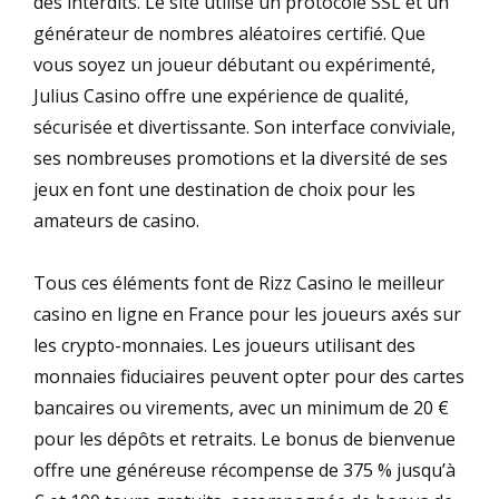
des interdits. Le site utilise un protocole SSL et un
générateur de nombres aléatoires certifié. Que
vous soyez un joueur débutant ou expérimenté,
Julius Casino offre une expérience de qualité,
sécurisée et divertissante. Son interface conviviale,
ses nombreuses promotions et la diversité de ses
jeux en font une destination de choix pour les
amateurs de casino.
Tous ces éléments font de Rizz Casino le meilleur
casino en ligne en France pour les joueurs axés sur
les crypto-monnaies. Les joueurs utilisant des
monnaies fiduciaires peuvent opter pour des cartes
bancaires ou virements, avec un minimum de 20 €
pour les dépôts et retraits. Le bonus de bienvenue
offre une généreuse récompense de 375 % jusqu’à