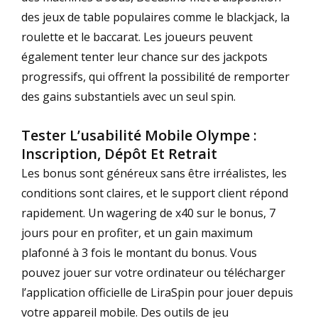
des jeux de table populaires comme le blackjack, la
roulette et le baccarat. Les joueurs peuvent
également tenter leur chance sur des jackpots
progressifs, qui offrent la possibilité de remporter
des gains substantiels avec un seul spin.
Tester L’usabilité Mobile Olympe :
Inscription, Dépôt Et Retrait
Les bonus sont généreux sans être irréalistes, les
conditions sont claires, et le support client répond
rapidement. Un wagering de x40 sur le bonus, 7
jours pour en profiter, et un gain maximum
plafonné à 3 fois le montant du bonus. Vous
pouvez jouer sur votre ordinateur ou télécharger
l’application officielle de LiraSpin pour jouer depuis
votre appareil mobile. Des outils de jeu