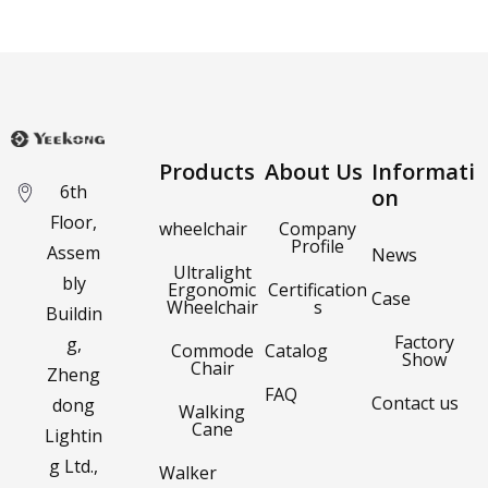
Products
About Us
Informati
6th
on
Floor,
wheelchair
Company
Profile
Assem
News
Ultralight
bly
Ergonomic
Certification
Case
Wheelchair
s
Buildin
Factory
g,
Commode
Catalog
Show
Chair
Zheng
FAQ
Contact us
dong
Walking
Cane
Lightin
g Ltd.,
Walker