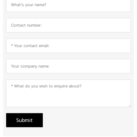
Submit