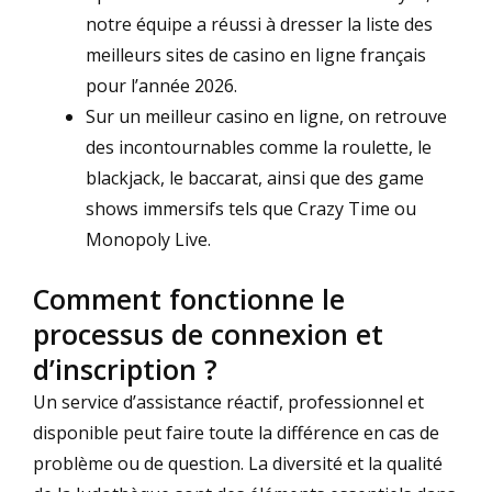
notre équipe a réussi à dresser la liste des
meilleurs sites de casino en ligne français
pour l’année 2026.
Sur un meilleur casino en ligne, on retrouve
des incontournables comme la roulette, le
blackjack, le baccarat, ainsi que des game
shows immersifs tels que Crazy Time ou
Monopoly Live.
Comment fonctionne le
processus de connexion et
d’inscription ?
Un service d’assistance réactif, professionnel et
disponible peut faire toute la différence en cas de
problème ou de question. La diversité et la qualité