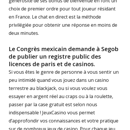
générosité de ses bonus de bienvenue en font un
choix de premier ordre pour tout joueur résidant
en France. Le chat en direct est la méthode
privilégiée pour obtenir une réponse en moins de
deux minutes.
Le Congrès mexicain demande à Segob
de publier un registre public des
licences de paris et de casinos.
Si vous êtes le genre de personne à vous sentir un
peu intimidé quand vous jouez dans un casino
terrestre au blackjack, ou si vous voulez vous
essayer en argent réel au craps ou à la roulette,
passer par la case gratuit est selon nous
indispensable ! JeuxCasino vous permet
d’approfondir vos connaissances et votre pratique
sur de nombreux jeux de casino. Pour chaque jeu